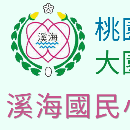
桃
大
溪海國民