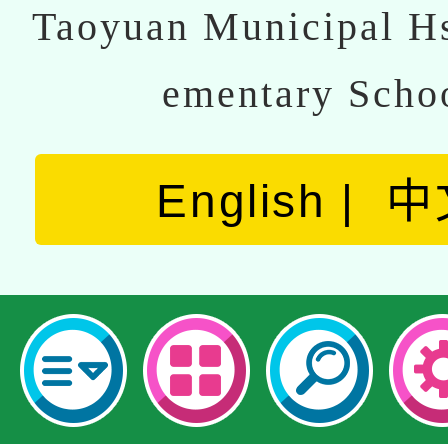
Taoyuan Municipal Hs
ementary Scho
English
中