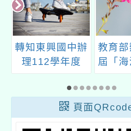
靜
轉知東興國中辦
教育部
單
理112學年度
屆「海
「健康促進學校
手獎」
菸檳害防制議題
『抽菸肺廢、檳
頁面QRcod
致癌歸』Line貼