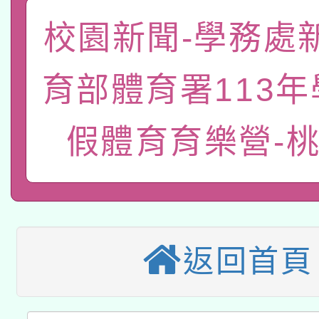
答一案
一案。
本校115學年度第2次
校園新聞-學務處
人員健康講座「吃得安
適應運動共學行動站研
招甄選結果公告(無人
心」，鼓勵退休同仁踴
育部體育署113
本館辦理115年度閱讀
招)
案。
假體育育樂營-
科技賦能─人工智慧(AI
暨閱讀推動專業研習
A3數位素養講師名單
礎課程
本校115學年度第1次
本校115學年度第2次
第3次招考甄選結果公告
返回首頁
有關原住民族委員會11
次招考甄選結果公告(尚
兒童少年暑期犯罪預防