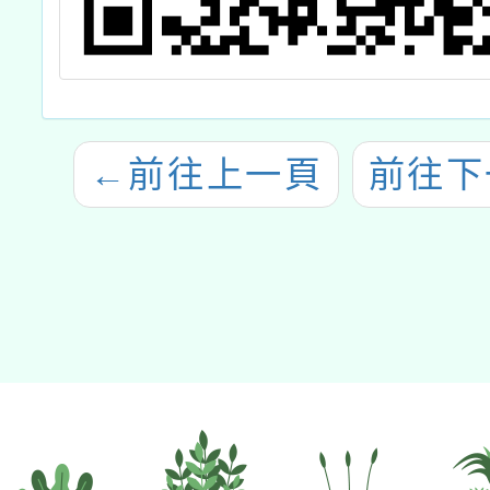
←
前往上一頁
前往下