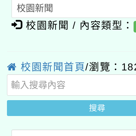
公告之原住民族歲時祭
有關本府115年70歲
答一案
一案。
校園新聞 / 內容類型：
本校115學年度第2次
人員健康講座「吃得安
適應運動共學行動站研
招甄選結果公告(無人
心」，鼓勵退休同仁踴
本館辦理115年度閱讀
招)
案。
校園新聞首頁
/瀏覽：18
科技賦能─人工智慧(AI
暨閱讀推動專業研習
A3數位素養講師名單
礎課程
搜尋