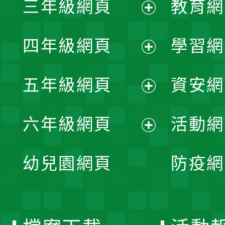
三年級網頁
教育網
選
開
展
單
四年級網頁
學習網
選
開
展
單
五年級網頁
資安網
選
開
展
單
六年級網頁
活動網
選
開
展
單
幼兒園網頁
防疫網
選
開
單
選