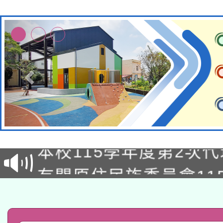
本校115學年度第1次
本校115學年度第2次
第3次招考甄選結果公告
有關原住民族委員會11
次招考甄選結果公告(尚
兒童少年暑期犯罪預防
公告之原住民族歲時祭
有關本府115年70歲