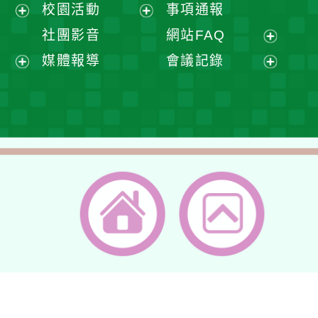
展
校園活動
事項通報
單
選
開
展
展
社團影音
網站FAQ
單
選
開
開
展
媒體報導
會議記錄
單
選
選
開
展
展
單
單
選
開
開
單
選
選
單
單
返回首頁
返回頂端