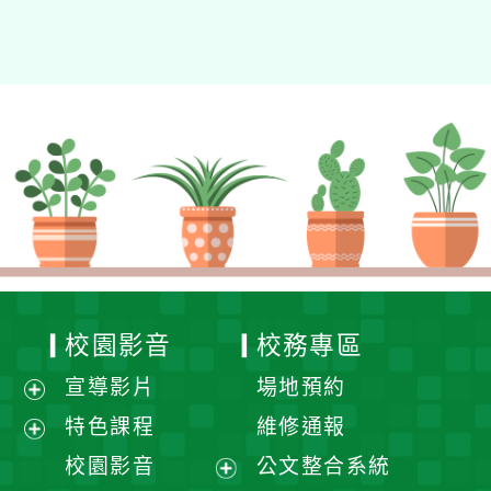
校園影音
校務專區
宣導影片
場地預約
展
特色課程
維修通報
開
展
校園影音
公文整合系統
選
開