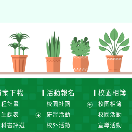
檔案下載
活動報名
校園相簿
課程計畫
校園社團
校園相簿
展
學生課表
研習活動
校園活動
開
展
教科書評選
校外活動
宣導活動
選
開