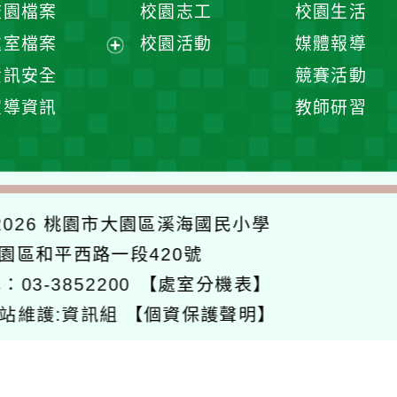
校園檔案
校園志工
校園生活
單
選
處室檔案
校園活動
媒體報導
單
展
資訊安全
競賽活動
開
宣導資訊
教師研習
選
單
026
桃園市大園區溪海國民小學
大園區和平西路一段420號
：03-3852200
【處室分機表】
站維護:資訊組
【個資保護聲明】