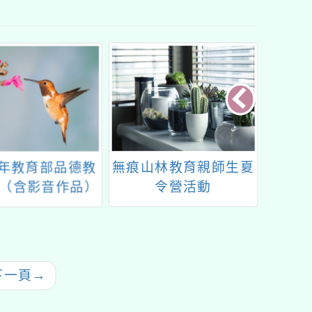
4年教育部品德教
無痕山林教育親師生夏
有關環
（含影音作品）
令營活動
宣導「
活動實施計畫」
下一頁
→