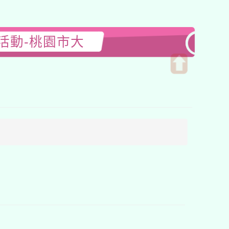
活動-桃園市大
開
啟
上
方
區
塊