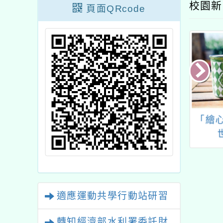
校園新
頁面QRcode
育部國民及學前
台灣休閒農業發展協會
「繪
委請國立臺灣師
於115年7月至8月間辦
學辦理「114至
理「教師食農體驗交流
年度健康促進學校
暨專業成長研習」活動
畫師資專業成長
習」實施計畫
適應運動共學行動站研習
轉知經濟部水利署委託財