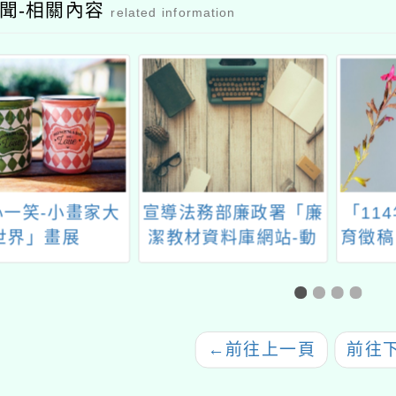
聞-相關內容
related information
心一笑-小畫家大
宣導法務部廉政署「廉
「11
世界」畫展
潔教材資料庫網站-動
育徵稿
畫介紹影片」
評選
←
前往上一頁
前往