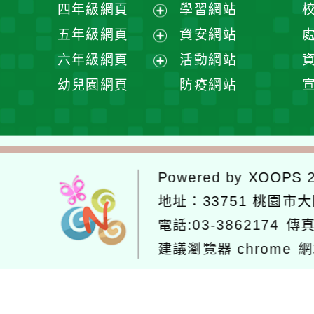
展
四年級網頁
學習網站
單
選
開
展
五年級網頁
資安網站
單
選
開
展
六年級網頁
活動網站
單
選
開
展
幼兒園網頁
防疫網站
單
選
開
單
選
單
Powered by
XOOPS
2
地址：
33751 桃園市
電話:03-3862174
傳真
建議瀏覽器 chrome
網
網站設計：
Neil網站設計
工坊