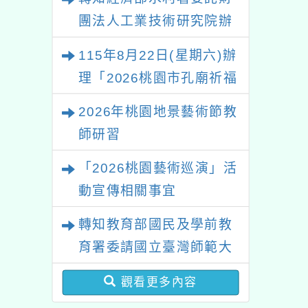
團法人工業技術研究院辦
理「115年表揚節約用水
115年8月22日(星期六)辦
績優單位及節水達人選拔
理「2026桃園市孔廟祈福
活動」
系列活動—儒門初開 智慧
2026年桃園地景藝術節教
啟航」
師研習
「2026桃園藝術巡演」活
動宣傳相關事宜
轉知教育部國民及學前教
育署委請國立臺灣師範大
學辦理「114至115年度
觀看更多內容
健康促進學校輔導計畫師