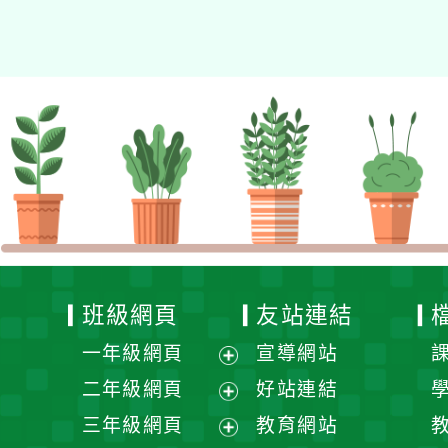
資專業成長研習」實施計
畫
班級網頁
友站連結
一年級網頁
宣導網站
展
二年級網頁
好站連結
開
展
三年級網頁
教育網站
選
開