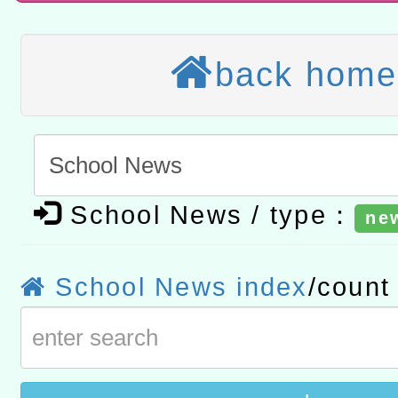
程
A3數位素養講師名單
back home
「數位內容與教學軟體線上課程
t」
有關大陸委員會函釋公務
赴陸應申請許可一案
轉知經濟部水利署委託財
研究院辦理「115年表揚
115年8月22日(星期六)辦
School News / type：
ne
位及節水達人選拔活動」
市孔廟祈福系列活動—儒門
2026年桃園地景藝術節教
School News index
/coun
航」