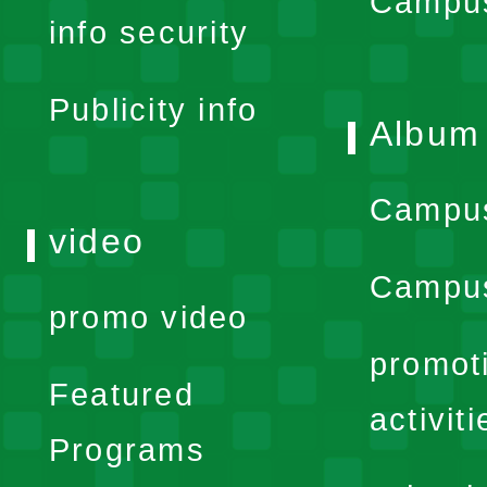
expand
Campus
info security
menu
Publicity info
Album
Campu
video
Campus
promo video
promot
Featured
activiti
Programs