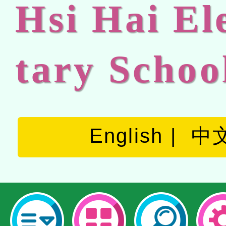
Hsi Hai E
tary Schoo
English
中