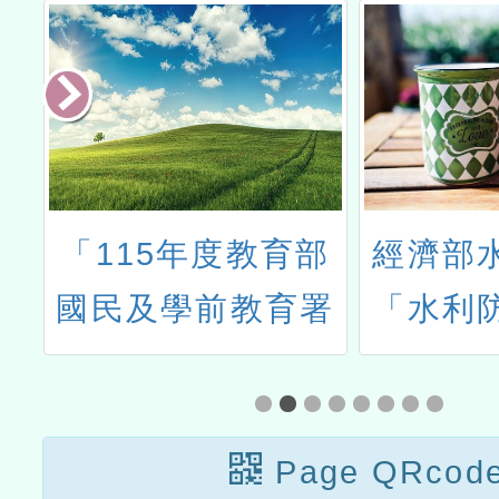
局
「115年度教育部
經濟部
影
國民及學前教育署
「水利
食
辦理性別平等教育
師增能
表
建置課程與教學人
才庫實施計畫」一
Page QRcod