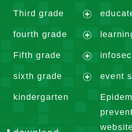
expand
Third grade
educat
menu
expand
fourth grade
learnin
menu
expand
Fifth grade
infose
menu
expand
sixth grade
event s
menu
expand
kindergarten
Epidem
menu
preven
websit