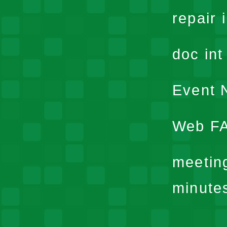
repair 
doc in
Event N
Web F
meetin
minute