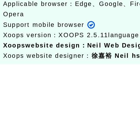
Applicable browser：Edge、Google、Fir
Opera
Support mobile browser
Xoops version：
XOOPS 2.5.11
languag
Xoops
website design
：
Neil Web Des
Xoops website designer：
徐嘉裕 Neil h