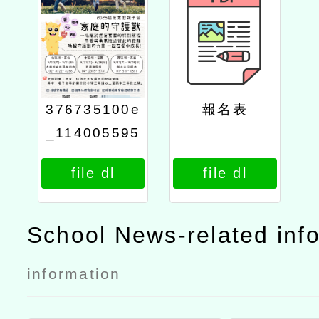
376735100e
報名表
_114005595
6_attach2
file dl
file dl
School News-related inf
information