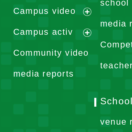
school 
Campus video
expand
media 
Campus activ
menu
expand
Compet
Community video
menu
teache
media reports
School
venue 