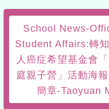
「數位內容與教學軟體線上課程
t」
有關大陸委員會函釋公務
School News-Offi
赴陸應申請許可一案
轉知經濟部水利署委託財
Student Affairs
研究院辦理「115年表揚
115年8月22日(星期六)辦
人癌症希望基金會「
位及節水達人選拔活動」
市孔廟祈福系列活動—儒門
2026年桃園地景藝術節教
航」
本校115學年度第2次代理
庭親子營」活動海報
結果公告(無人報名，續辦
適應運動共學行動站研習
簡章-Taoyuan 
本館辦理115年度閱讀磐
讀推動專業研習
科技賦能─人工智慧(AI)