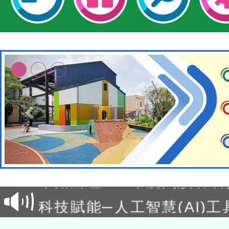
本校115學年度第2次代理
結果公告(無人報名，續辦
適應運動共學行動站研習
本館辦理115年度閱讀磐
讀推動專業研習
科技賦能─人工智慧(AI)
程
A3數位素養講師名單