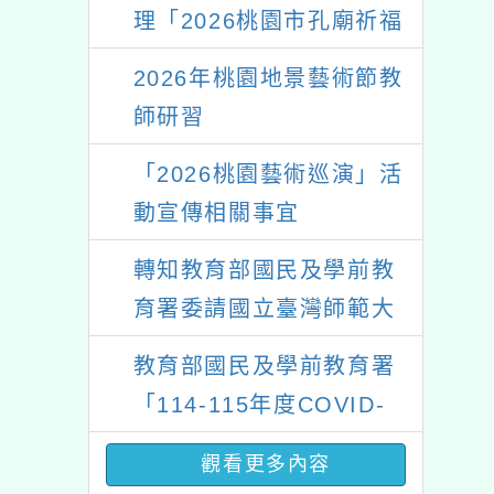
績優單位及節水達人選拔
理「2026桃園市孔廟祈福
3
活動」
系列活動—儒門初開 智慧
2026年桃園地景藝術節教
啟航」
師研習
「2026桃園藝術巡演」活
動宣傳相關事宜
轉知教育部國民及學前教
育署委請國立臺灣師範大
學辦理「114至115年度
教育部國民及學前教育署
健康促進學校輔導計畫師
「114-115年度COVID-
資專業成長研習」實施計
19疫苗接種計畫」公費接
畫
觀看更多內容
種對象擴大為「滿6個月