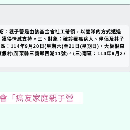
關閉區
活動介紹：親子營是由該基金會社工帶領，以營隊的方式透過
塊
，獲得情感支持。三、對象：確診罹癌病人、伴侶及其子
14年9月20日(星期六)至21日(星期日)，大板根森
假村(苗栗縣三義鄉西湖11號)。(三)南區：114年9月27
金會「癌友家庭親子營
開
啟