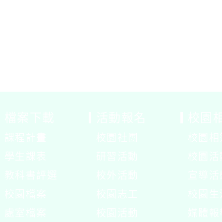
檔案下載
活動報名
校園
課程計畫
校園社團
校園相
展
學生課表
研習活動
校園活
開
展
教科書評選
校外活動
宣導活
選
開
校園檔案
校園志工
校園生
單
選
處室檔案
校園活動
媒體報
單