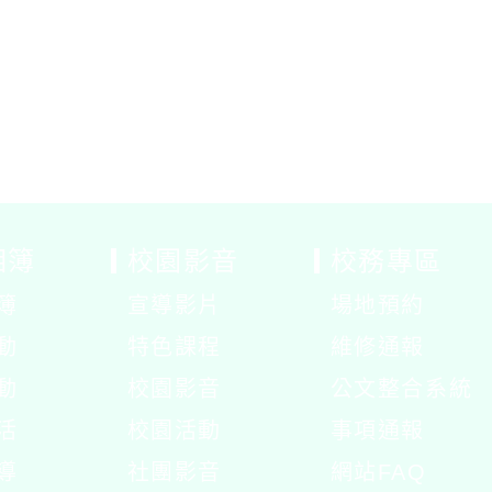
相簿
校園影音
校務專區
簿
宣導影片
場地預約
展
動
特色課程
維修通報
開
展
動
校園影音
公文整合系統
選
開
展
活
校園活動
事項通報
單
選
開
展
展
導
社團影音
網站FAQ
單
選