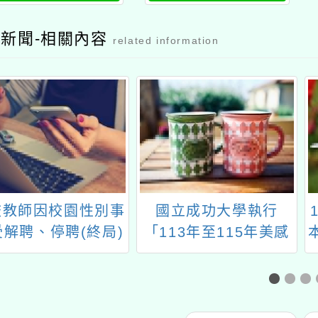
新聞-相關內容
related information
校教師因校園性別事
國立成功大學執行
受解聘、停聘(終局)
「113年至115年美感
處分，渠對該事件處
與設計課程創新計畫」
結果不服，請學校明
項下「美感智能閱讀計
教示依性別平等教育
畫－安妮新聞」115學
(以下簡稱性平法)第
年度第1學期新進種子