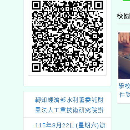
校園
國民及學前教育
轉知財團法人育秀教育
學
財團法人靖娟兒
基金會辦理之「2024
件
轉知經濟部水利署委託財
文教基金會辦理
小小廚神料理爭霸戰」
之
團法人工業技術研究院辦
、水域及防墜安
理
理「115年表揚節約用水
教學模組－學校
確
115年8月22日(星期六)辦
學合作」一案
法