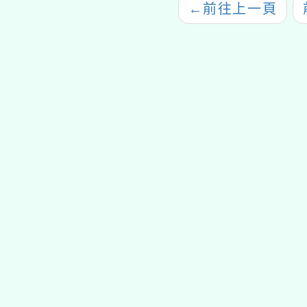
←
前往上一頁
7條及第39條提出申
教師招募計畫書及辦理
復、申訴之救濟
線上招募說明會