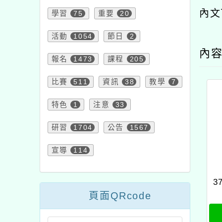
內文
學習
75
重要
20
活動
1054
節日
2
內
報名
1473
課程
205
比賽
511
資訊
38
教學
7
特色
1
注意
33
研習
1704
公告
1567
宣導
114
3
頁面QRcode