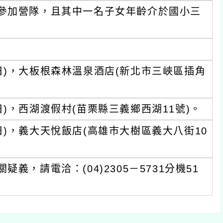
參加營隊，且其中一名子女年齡介於國小三
星期日)，大板根森林溫泉酒店(新北市三峽區插角
期日)，西湖渡假村(苗栗縣三義鄉西湖11號)。
期日)，義大天悅飯店(高雄市大樹區義大八街10
，請電洽：(04)2305－5731分機51