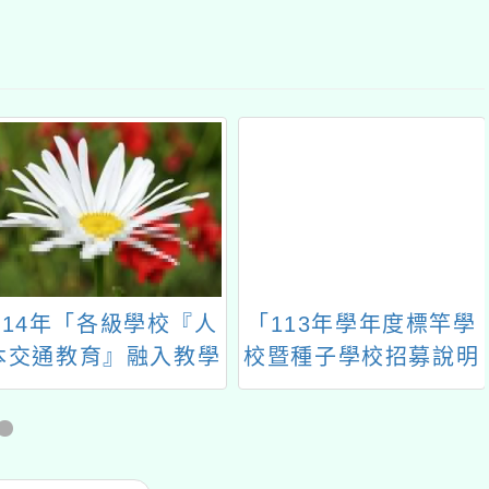
114年「各級學校『人
「113年學年度標竿學
本交通教育』融入教學
校暨種子學校招募說明
教案設計教案徵稿」評
會」實施計畫
選收件展延至114年6
月17日(星期二)一案