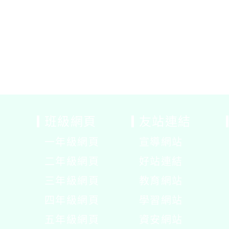
班級網頁
友站連結
一年級網頁
宣導網站
展
二年級網頁
好站連結
開
展
三年級網頁
教育網站
選
開
展
四年級網頁
學習網站
單
選
開
展
五年級網頁
資安網站
單
選