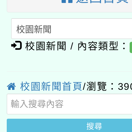
有關大陸委員會函釋公
pilot」
轉知經濟部水利署委託
薪期間赴陸應申請許可
115年8月22日(星期六)
業技術研究院辦理「11
校園新聞 / 內容類型：
2026年桃園地景藝術
桃園市孔廟祈福系列活
用水績優單位及節水達
開 智慧啟航」
動」
校園新聞首頁
/瀏覽：39
搜尋