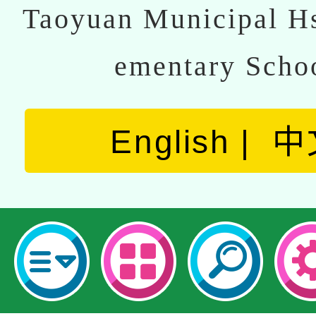
Taoyuan Municipal Hs
ementary Scho
English
中