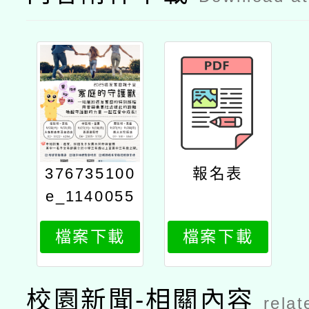
376735100
報名表
e_1140055
956_attach
檔案下載
檔案下載
2
校園新聞-相關內容
relat