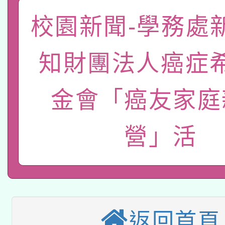
pilot」
轉知經濟部水利署委託
校園新聞-學務處
薪期間赴陸應申請許可
115年8月22日(星期六)
業技術研究院辦理「11
知財團法人癌症
2026年桃園地景藝術
桃園市孔廟祈福系列活
用水績優單位及節水達
金會「癌友家庭
本校115學年度第2次
開 智慧啟航」
動」
適應運動共學行動站研
招甄選結果公告(無人
營」活
本館辦理115年度閱讀
招)
科技賦能─人工智慧(AI
暨閱讀推動專業研習
A3數位素養講師名單
礎課程
返回首頁
「數位內容與教學軟體線