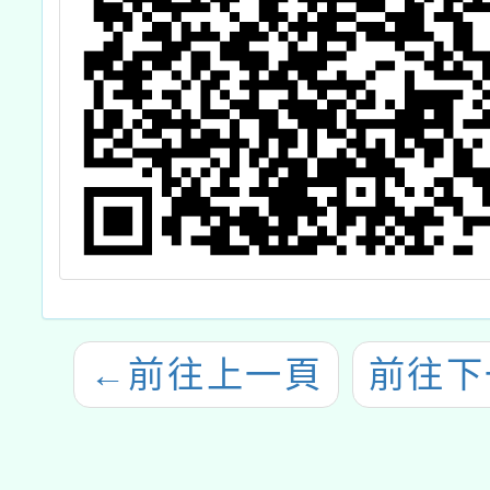
←
前往上一頁
前往下