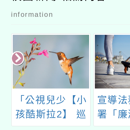
information
小
宣導法務部廉政
臺北
巡
署「廉潔教材資
202
」
料庫網站-動畫介