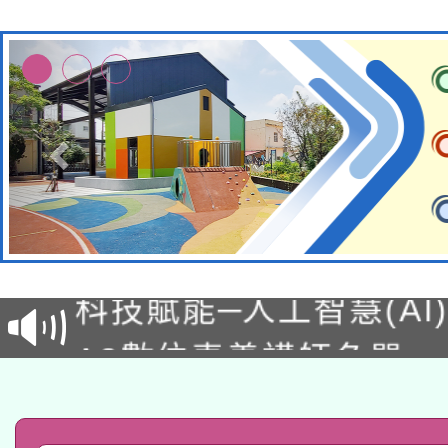
本校115學年度第2次
適應運動共學行動站研
招甄選結果公告(無人
本館辦理115年度閱讀
招)
科技賦能─人工智慧(AI
暨閱讀推動專業研習
A3數位素養講師名單
礎課程
「數位內容與教學軟體線
有關大陸委員會函釋公