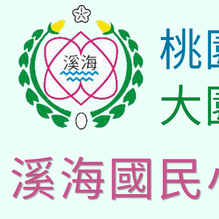
桃
大
溪海國民