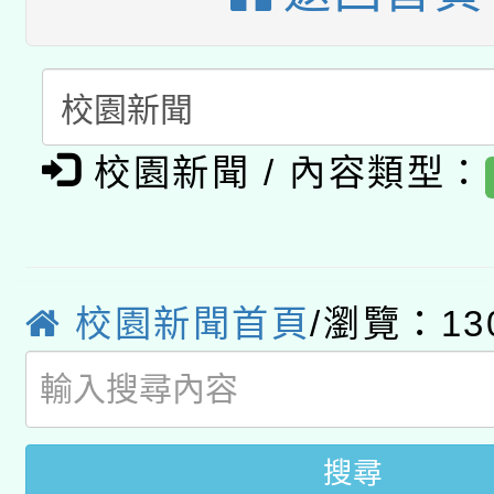
科技賦能─人工智慧(AI
暨閱讀推動專業研習
A3數位素養講師名單
礎課程
「數位內容與教學軟體線
有關大陸委員會函釋公
校園新聞 / 內容類型：
pilot」
轉知經濟部水利署委託
薪期間赴陸應申請許可
115年8月22日(星期六)
業技術研究院辦理「11
校園新聞首頁
/瀏覽：13
2026年桃園地景藝術
桃園市孔廟祈福系列活
用水績優單位及節水達
開 智慧啟航」
動」
搜尋