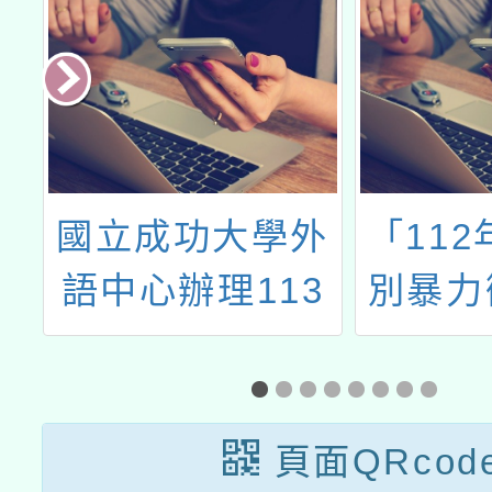
游
國立成功大學外
「112
語中心辦理113
別暴力
年度「品德教育
賽活動
雙語繪本教學培
畫
訓工作坊」海報
頁面QRcod