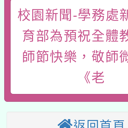
礎課程
校園新聞-學務處
「數位內容與教學軟體線
有關大陸委員會函釋公
pilot」
育部為預祝全體
轉知經濟部水利署委託
薪期間赴陸應申請許可
師節快樂，敬師
115年8月22日(星期六)
業技術研究院辦理「11
2026年桃園地景藝術
桃園市孔廟祈福系列活
用水績優單位及節水達
《老
本校115學年度第2次
開 智慧啟航」
動」
適應運動共學行動站研
招甄選結果公告(無人
本館辦理115年度閱讀
招)
返回首頁