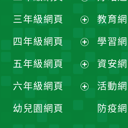
開
展
三年級網頁
教育網
選
開
展
單
四年級網頁
學習網
選
開
展
單
五年級網頁
資安網
選
開
展
單
六年級網頁
活動網
選
開
展
單
幼兒園網頁
防疫網
選
開
單