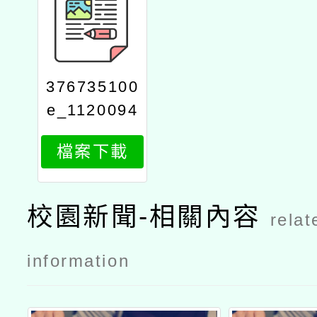
376735100
e_1120094
232_attach
檔案下載
1
校園新聞-相關內容
relat
information