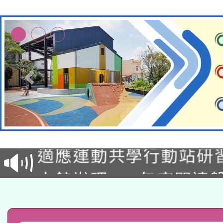
本校115學年度第2次
適應運動共學行動站研
招甄選結果公告(無人
本館辦理115年度閱讀
招)
科技賦能─人工智慧(AI
暨閱讀推動專業研習
A3數位素養講師名單