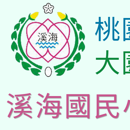
桃
大
溪海國民