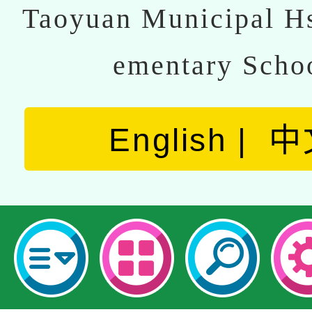
Taoyuan Municipal Hs
ementary Scho
English
中