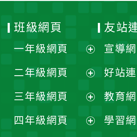
班級網頁
友站
一年級網頁
宣導網
展
二年級網頁
好站連
開
展
三年級網頁
教育網
選
開
展
單
四年級網頁
學習網
選
開
展