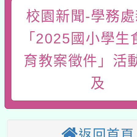
關事宜
函轉國家教育研究院中心
校園新聞-學務處
國立臺灣師範大學辦理「1
轉知教育部國民及學前
原住民族教育政策研討
年度健康促進學校輔導
「2025國小學生
函轉國立臺灣師範大學
新北市政府教育局辦理「
族教育國際趨勢與發展
業成長研習」實施計畫
育教案徵件」活
轉知有關國立成功大學
族語言臺北學習中心11
師專業成長研習實施計
教育部國民及學前教育署「
文教學共融平台-教案
「族語學習班」招生簡章
方素養工作坊新北場」
及
轉知經濟部水利署委託
年度COVID-19疫苗
件」活動簡章
115年8月22日(星期六)
業技術研究院辦理「11
接種對象擴大為「滿6
2026年桃園地景藝術
桃園市孔廟祈福系列活
用水績優單位及節水達
接種之民眾」措施，延長
返回首頁
「2026桃園藝術巡演