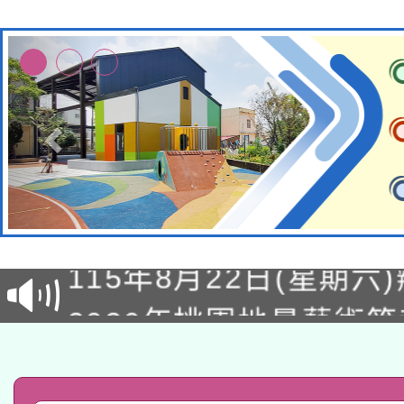
轉知經濟部水利署委託
115年8月22日(星期六)
業技術研究院辦理「11
2026年桃園地景藝術
桃園市孔廟祈福系列活
用水績優單位及節水達
「2026桃園藝術巡演
開 智慧啟航」
動」
轉知教育部國民及學前