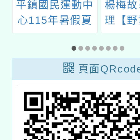
社
平鎮國民運動中
楊梅故
畫
心115年暑假夏
理【野
環
令營
草編】
頁面QRcod