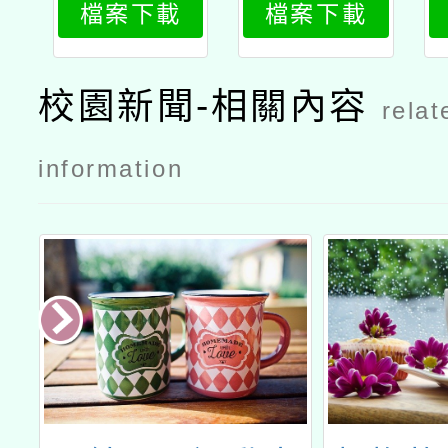
檔案下載
檔案下載
4
3
校園新聞-相關內容
relat
information