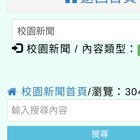
開 智慧啟航」
動」
月28日止
轉知教育部國民及學前
關事宜
函轉國家教育研究院中心
國立臺灣師範大學辦理「1
轉知教育部國民及學前
原住民族教育政策研討
校園新聞 / 內容類型：
年度健康促進學校輔導
函轉國立臺灣師範大學
新北市政府教育局辦理「
族教育國際趨勢與發展
業成長研習」實施計畫
轉知有關國立成功大學
族語言臺北學習中心11
師專業成長研習實施計
校園新聞首頁
/瀏覽：30
教育部國民及學前教育署「
文教學共融平台-教案
「族語學習班」招生簡章
方素養工作坊新北場」
年度COVID-19疫苗
件」活動簡章
接種對象擴大為「滿6
搜尋