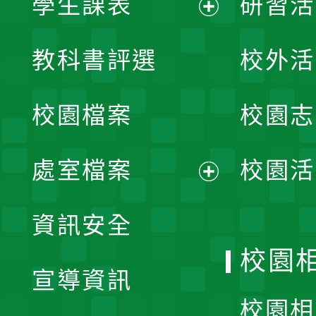
學生課表
研習活
展
教科書評選
校外活
開
校園檔案
校園志
選
單
處室檔案
校園活
展
資訊安全
開
校園
宣導資訊
選
校園相