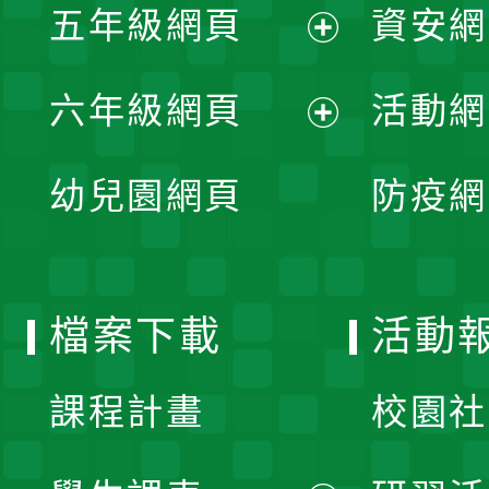
單
五年級網頁
資安網
選
開
展
單
六年級網頁
活動網
選
開
展
單
幼兒園網頁
防疫網
選
開
單
選
檔案下載
活動
單
課程計畫
校園社