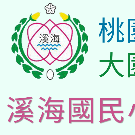
桃
大
溪海國民