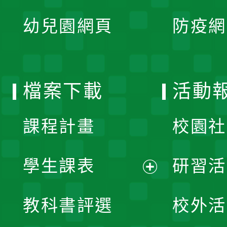
展
單
幼兒園網頁
防疫網
選
開
單
選
檔案下載
活動
單
課程計畫
校園社
學生課表
研習活
展
教科書評選
校外活
開