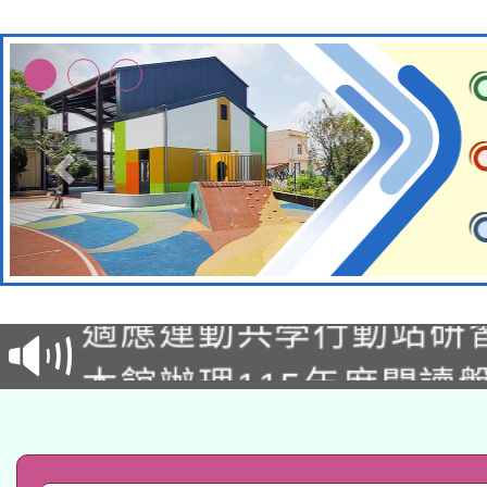
本校115學年度第2次
適應運動共學行動站研
招甄選結果公告(無人
本館辦理115年度閱讀
招)
科技賦能─人工智慧(AI
暨閱讀推動專業研習
A3數位素養講師名單
礎課程