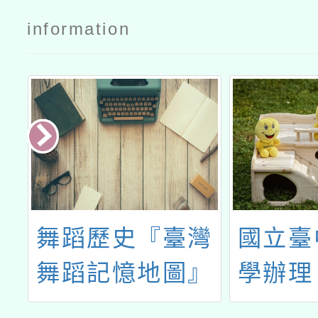
information
師
舞蹈歷史『臺灣
國立臺
場
舞蹈記憶地圖』
學辦理
進
計畫」
育種子