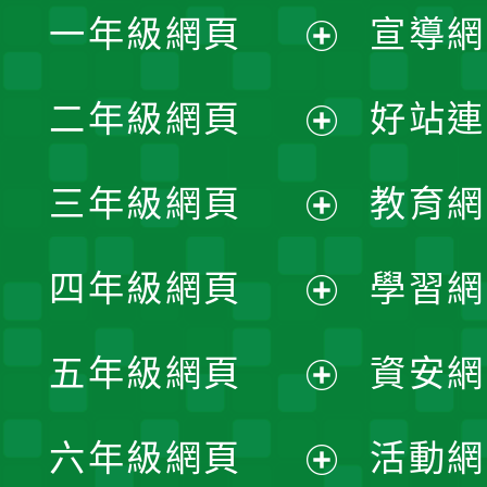
一年級網頁
宣導網
展
二年級網頁
好站連
開
展
三年級網頁
教育網
選
開
展
單
四年級網頁
學習網
選
開
展
單
五年級網頁
資安網
選
開
展
單
六年級網頁
活動網
選
開