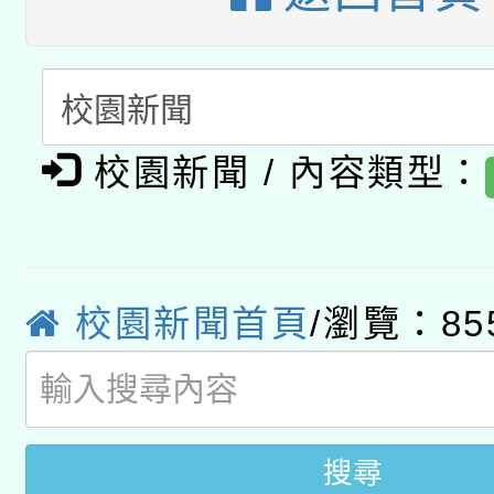
A3數位素養講師名單
礎課程
「數位內容與教學軟體線
有關大陸委員會函釋公
pilot」
校園新聞 / 內容類型：
轉知經濟部水利署委託
薪期間赴陸應申請許可
115年8月22日(星期六)
業技術研究院辦理「11
2026年桃園地景藝術
校園新聞首頁
/瀏覽：85
桃園市孔廟祈福系列活
用水績優單位及節水達
開 智慧啟航」
動」
搜尋