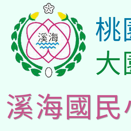
桃
大
溪海國民