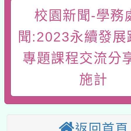
「數位內容與教學軟體線
校園新聞-學務
有關大陸委員會函釋公
pilot」
聞:2023永續發
轉知經濟部水利署委託
薪期間赴陸應申請許可
115年8月22日(星期六)
專題課程交流分
業技術研究院辦理「11
2026年桃園地景藝術
桃園市孔廟祈福系列活
用水績優單位及節水達
施計
本校115學年度第2次
開 智慧啟航」
動」
適應運動共學行動站研
招甄選結果公告(無人
本館辦理115年度閱讀
招)
返回首頁
科技賦能─人工智慧(AI
暨閱讀推動專業研習