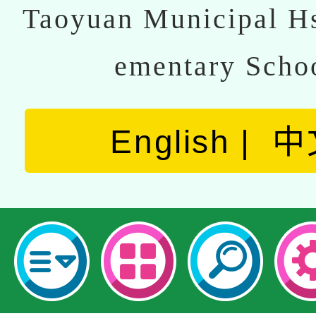
Taoyuan Municipal Hs
ementary Scho
English
中