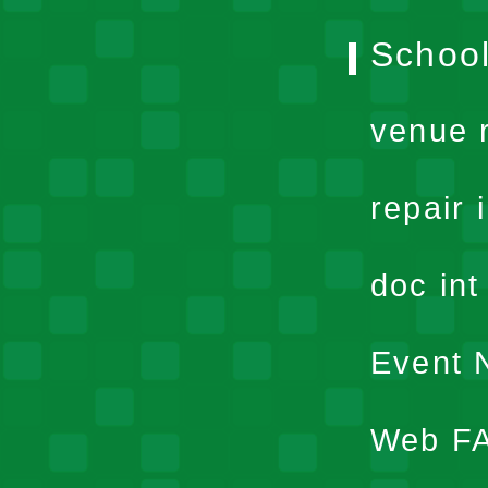
School
venue 
repair 
doc in
Event N
Web F