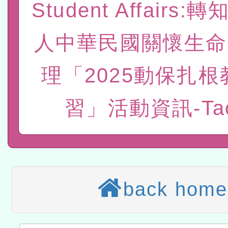
Student Affairs
擴大為「滿6個月以上尚未
材2份，請協助運用相關宣
有關銓敘部建置「公務人
措施，延長至115年9月28
導
後實發金額試算器」，請
人中華民國關懷生命
「115年度教育部國民及
所屬退休人員多加利用一
性別平等教育建置課程與
衛生局辦理之「115年桃
理「2025動保扎
計畫」一案
防制實體解謎活動」
轉知教育部國民及學前教
習」活動資訊-Ta
灣師範大學辦理「114至1
函轉國家教育研究院中心辦
進學校輔導計畫師資專業
民族教育政策研討會「原
轉知教育部國民及學前教
計畫
趨勢與發展」
政府教育局辦理「115年
函轉國立臺灣師範大學辦
back home
研習實施計畫－夢的N次方
臺北學習中心115年度第2
轉知有關國立成功大學辦
北場」計畫
班」招生簡章及EDM
共融平台-教案暨教學示範
教育部國民及學前教育署「11