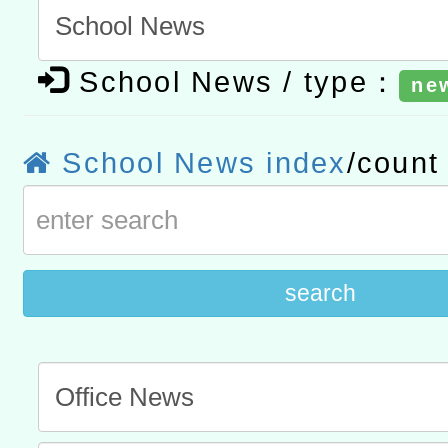
章
COVID-19疫苗接種計畫
本市兒童口腔健康促進－
擴大為「滿6個月以上尚未
材2份，請協助運用相關宣
有關銓敘部建置「公務人
School News / type：
ne
措施，延長至115年9月28
導
後實發金額試算器」，請
「115年度教育部國民及
School News index
/coun
所屬退休人員多加利用一
性別平等教育建置課程與
衛生局辦理之「115年桃
計畫」一案
防制實體解謎活動」
search