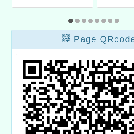
」辦法
部淨零綠領人才培
「1
份
育課程「資源循
教材
環」加值課程
Page QRcod
之教