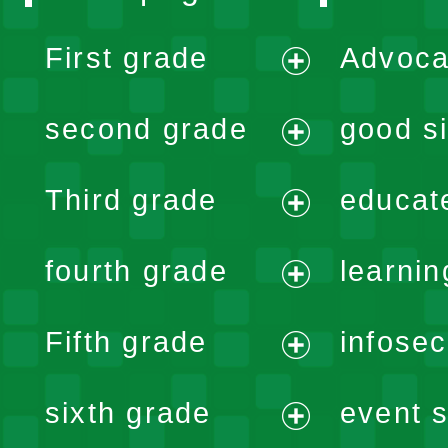
First grade
Advoca
expand
second grade
good si
menu
expand
Third grade
educat
menu
expand
fourth grade
learnin
menu
expand
Fifth grade
infose
menu
expand
sixth grade
event s
menu