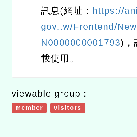
訊息(網址：
https://a
gov.tw/Frontend/News
N0000000001793
)
載使用。
viewable group：
member
visitors