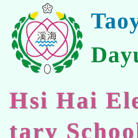
Tao
Day
Hsi Hai E
tary Schoo