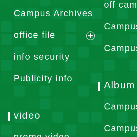
off cam
Campus Archives
Campus
office file
expand
Campus
info security
menu
Publicity info
Album
Campu
video
Campus
promo video