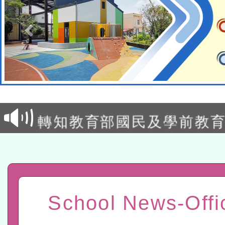
轉知教育部國民及學前教
灣師範大學辦理「114至1
函轉國家教育研究院中心辦
進學校輔導計畫師資專業
民族教育政策研討會「原
轉知教育部國民及學前教
計畫
趨勢與發展」
政府教育局辦理「115年
函轉國立臺灣師範大學辦
研習實施計畫－夢的N次方
臺北學習中心115年度第2
轉知有關國立成功大學辦
北場」計畫
班」招生簡章及EDM
共融平台-教案暨教學示範
教育部國民及學前教育署「11
School News-Offi
章
COVID-19疫苗接種計畫
本市兒童口腔健康促進－