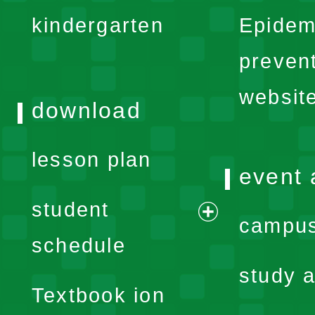
expand
kindergarten
Epidem
menu
preven
websit
download
lesson plan
event 
student
campus
expand
schedule
menu
study a
Textbook ion