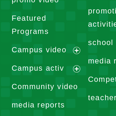
promot
Featured
activiti
Programs
school 
Campus video
expand
media 
Campus activ
menu
expand
Compet
Community video
menu
teache
media reports