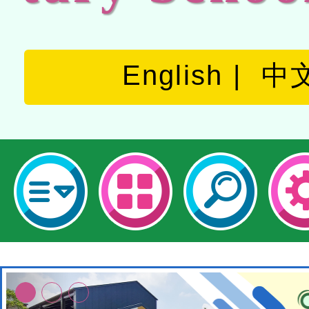
English
中