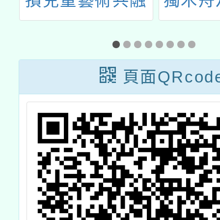
共融
獨木舟及SUP立
校園
不一
板划槳體驗營
教學
體是
學設
工作
果）
頁面QRcod
傳