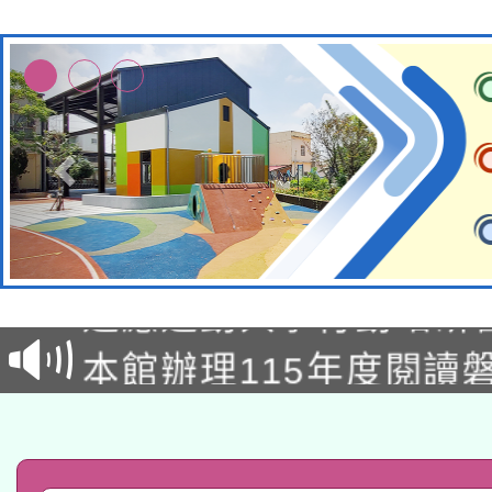
本校115學年度第2次
適應運動共學行動站研
招甄選結果公告(無人
本館辦理115年度閱讀
招)
科技賦能─人工智慧(AI
暨閱讀推動專業研習
A3數位素養講師名單
礎課程