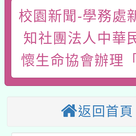
「數位內容與教學軟體線
校園新聞-學務處
有關大陸委員會函釋公
pilot」
知社團法人中華
轉知經濟部水利署委託
薪期間赴陸應申請許可
115年8月22日(星期六)
業技術研究院辦理「11
懷生命協會辦理「2
2026年桃園地景藝術
桃園市孔廟祈福系列活
用水績優單位及節水達
本校115學年度第2次
開 智慧啟航」
動」
適應運動共學行動站研
招甄選結果公告(無人
返回首頁
本館辦理115年度閱讀
招)
科技賦能─人工智慧(AI
暨閱讀推動專業研習