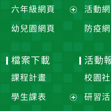
展
單
六年級網頁
活動網
選
開
展
單
幼兒園網頁
防疫網
選
開
單
選
檔案下載
活動
單
課程計畫
校園社
學生課表
研習活
展