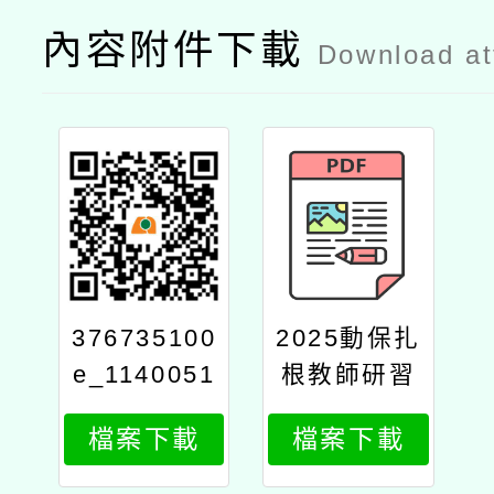
內容附件下載
Download a
376735100
2025動保扎
e_1140051
根教師研習
887_attach
「跨物種共
檔案下載
檔案下載
3
好」簡章