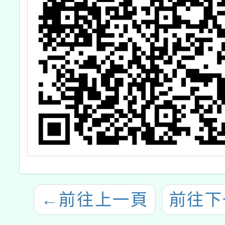
←
前往上一頁
前往下