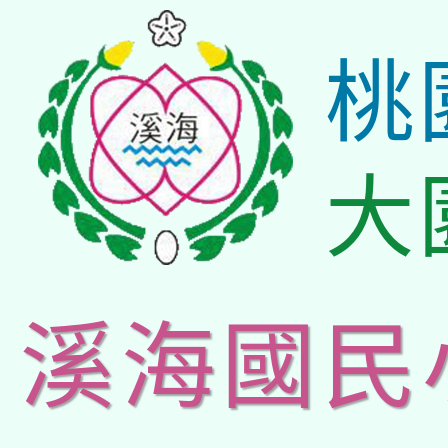
桃
大
溪海國民