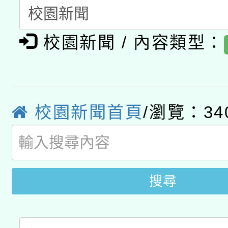
A3數位素養講師名單
礎課程
「數位內容與教學軟體線
校園新聞 / 內容類型：
有關大陸委員會函釋公
pilot」
轉知經濟部水利署委託
薪期間赴陸應申請許可
校園新聞首頁
/瀏覽：34
115年8月22日(星期六)
業技術研究院辦理「11
2026年桃園地景藝術
桃園市孔廟祈福系列活
用水績優單位及節水達
開 智慧啟航」
動」
搜尋