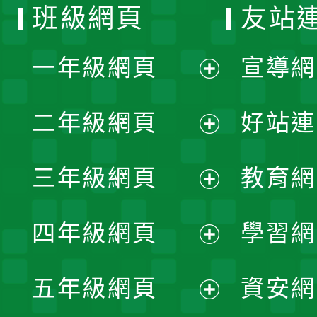
班級網頁
友站
一年級網頁
宣導網
展
二年級網頁
好站連
開
展
三年級網頁
教育網
選
開
展
單
四年級網頁
學習網
選
開
展
單
五年級網頁
資安網
選
開