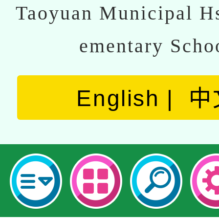
Taoyuan Municipal Hs
ementary Scho
English
中