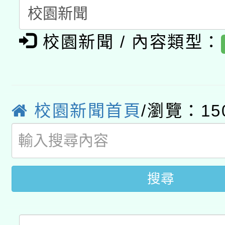
A3數位素養講師名單
礎課程
「數位內容與教學軟體線
校園新聞 / 內容類型：
有關大陸委員會函釋公
pilot」
轉知經濟部水利署委託
薪期間赴陸應申請許可
校園新聞首頁
/瀏覽：15
115年8月22日(星期六)
業技術研究院辦理「11
2026年桃園地景藝術
桃園市孔廟祈福系列活
用水績優單位及節水達
開 智慧啟航」
動」
搜尋