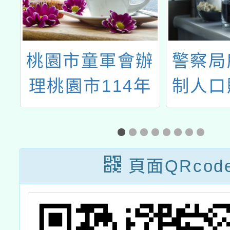
辦
警察局所辦之防
轉知大
年
制人口販運宣導
廢棄物
暨
繪畫比賽活動延
及垃圾
後收件一案
頁面QRcod