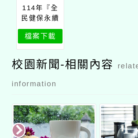
114年『全
民健保永續
經營』素養
檔案下載
導向科技輔
助數位媒材
發展及師資
校園新聞-相關內容
relat
精進計畫
information