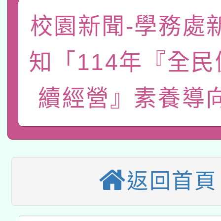
「數位內容與教學軟體線
校園新聞-學務處
有關大陸委員會函釋公
pilot」
知「114年『全
轉知經濟部水利署委託
薪期間赴陸應申請許可
115年8月22日(星期六)
業技術研究院辦理「11
續經營』素養導
2026年桃園地景藝術
桃園市孔廟祈福系列活
用水績優單位及節水達
本校115學年度第2次
開 智慧啟航」
動」
適應運動共學行動站研
招甄選結果公告(無人
返回首頁
本館辦理115年度閱讀
招)
科技賦能─人工智慧(AI
暨閱讀推動專業研習