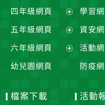
展
單
四年級網頁
學習網
選
開
展
單
五年級網頁
資安網
選
開
展
單
六年級網頁
活動網
選
開
展
單
幼兒園網頁
防疫網
選
開
單
選
檔案下載
活動
單