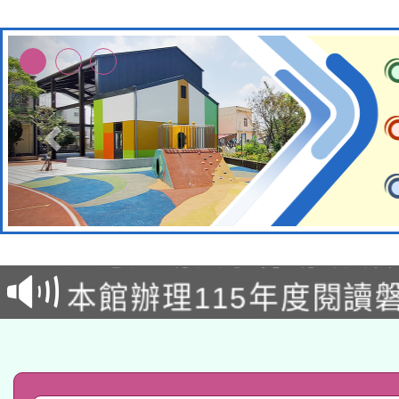
本校115學年度第2次
適應運動共學行動站研
招甄選結果公告(無人
本館辦理115年度閱讀
招)
科技賦能─人工智慧(AI
暨閱讀推動專業研習
A3數位素養講師名單
礎課程