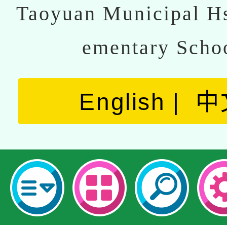
Taoyuan Municipal Hs
ementary Scho
English
中