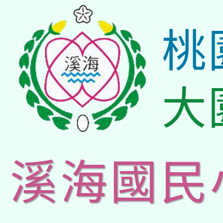
桃
大
溪海國民