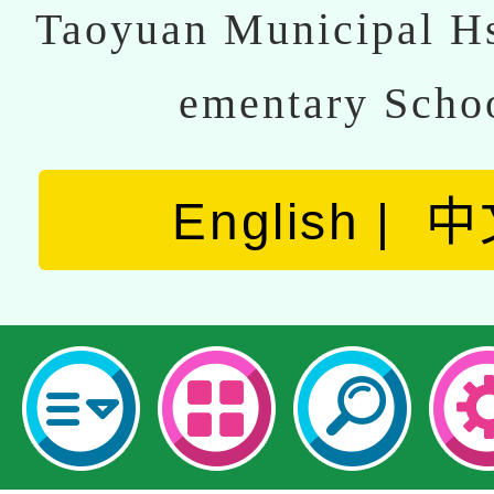
Taoyuan Municipal Hs
ementary Scho
English
中