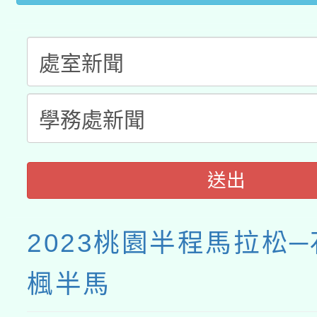
送出
2023桃園半程馬拉松
楓半馬