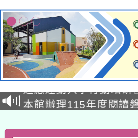
本校115學年度第2次
適應運動共學行動站研
招甄選結果公告(無人
本館辦理115年度閱讀
招)
科技賦能─人工智慧(AI
暨閱讀推動專業研習
A3數位素養講師名單
礎課程