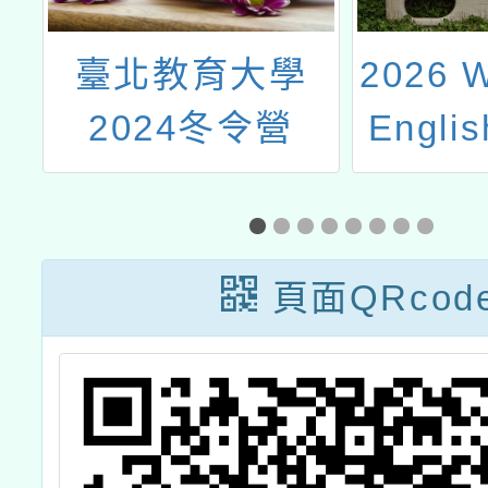
大學
2026 WINNING
轉
令營
English 新加坡
之
冬令營
煙
抽
動
頁面QRcod