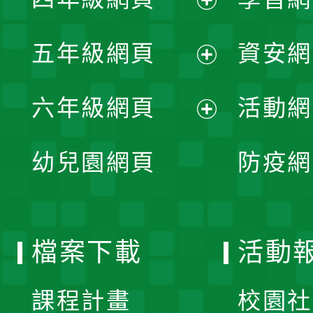
選
開
展
單
五年級網頁
資安網
選
開
展
單
六年級網頁
活動網
選
開
展
單
幼兒園網頁
防疫網
選
開
單
選
檔案下載
活動
單
課程計畫
校園社