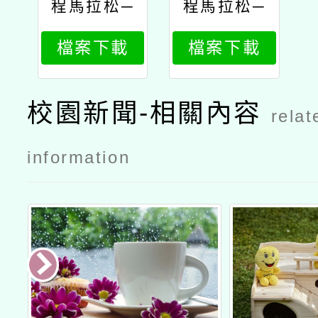
程馬拉松─
程馬拉松─
石門水庫楓
石門水庫楓
檔案下載
檔案下載
半馬
半馬1
校園新聞-相關內容
relat
information