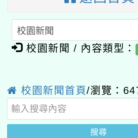
A3數位素養講師名單
礎課程
「數位內容與教學軟體線
有關大陸委員會函釋公
pilot」
校園新聞 / 內容類型：
轉知經濟部水利署委託
薪期間赴陸應申請許可
115年8月22日(星期六)
業技術研究院辦理「11
2026年桃園地景藝術
桃園市孔廟祈福系列活
用水績優單位及節水達
校園新聞首頁
/瀏覽：64
開 智慧啟航」
動」
搜尋