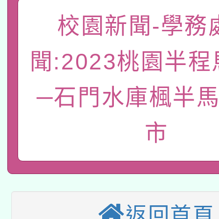
「數位內容與教學軟體線
校園新聞-學務
有關大陸委員會函釋公
pilot」
聞:2023桃園半
轉知經濟部水利署委託
薪期間赴陸應申請許可
115年8月22日(星期六)
業技術研究院辦理「11
─石門水庫楓半馬
2026年桃園地景藝術
桃園市孔廟祈福系列活
用水績優單位及節水達
市
本校115學年度第2次
開 智慧啟航」
動」
適應運動共學行動站研
招甄選結果公告(無人
本館辦理115年度閱讀
招)
科技賦能─人工智慧(AI
暨閱讀推動專業研習
返回首頁