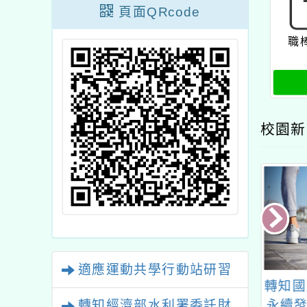
頁面QRcode
職
校園新
適應運動共學行動站研習
下的戶外教育」
國立臺中教育大學辦理
轉知國
育攝影展作品徵
「跟著小鷹阿柴遊臺
永續發
轉知經濟部水利署委託財