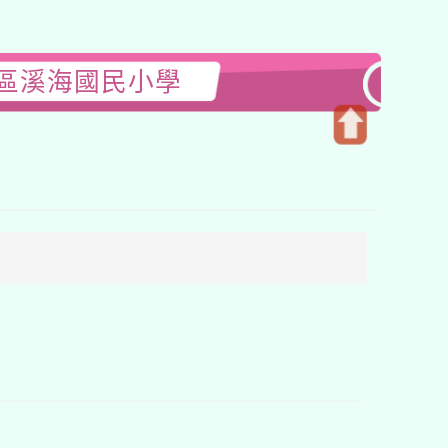
園區溪海國民小學
開
啟
上
方
區
塊