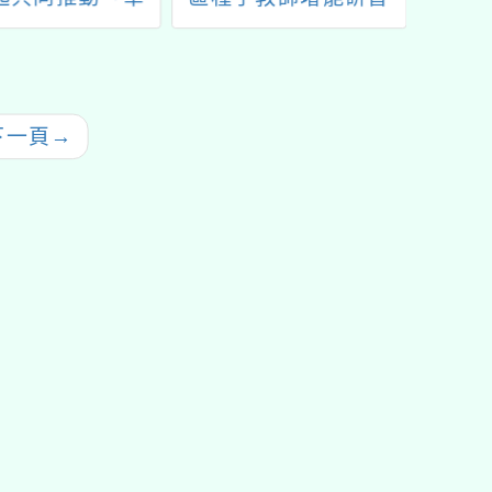
衛站計畫」一案
「蘆竹區戶外教育
識詐B
問答任
下一頁
→