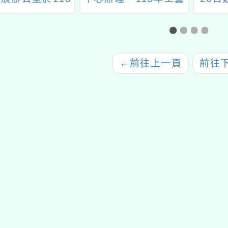
月16日辦理「綠
校園扎根。種子教師培
福保
活校園研習」
育計畫」暑假期間課程
總表及各班招生簡章一
案
←
前往上一頁
前往