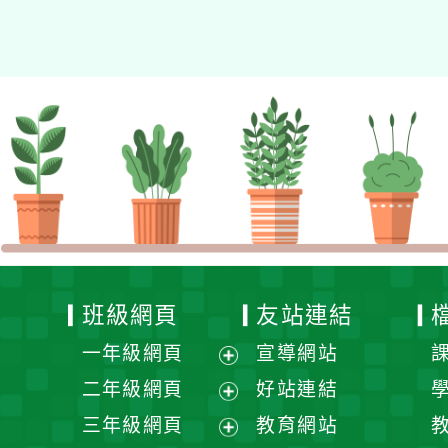
資專業成長研習」實施計
畫
班級網頁
友站連結
一年級網頁
宣導網站
展
二年級網頁
好站連結
開
展
三年級網頁
教育網站
選
開