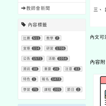
教師會新聞
三、
內容標籤
內文可
比賽
511
教學
7
宣導
114
研習
1706
公告
1571
活動
1054
內容
資訊
38
重要
20
注意
33
特色
1
報名
1473
學習
75
課程
205
節日
2