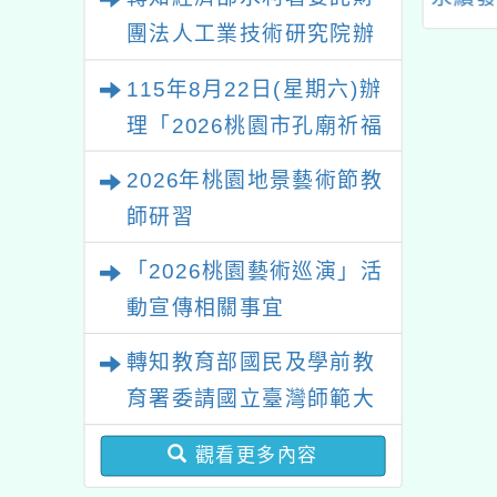
活動資訊一案
灣」競賽說明及海報各
年10
團法人工業技術研究院辦
1份
生
理「115年表揚節約用水
115年8月22日(星期六)辦
績優單位及節水達人選拔
理「2026桃園市孔廟祈福
活動」
系列活動—儒門初開 智慧
2026年桃園地景藝術節教
啟航」
師研習
「2026桃園藝術巡演」活
動宣傳相關事宜
轉知教育部國民及學前教
育署委請國立臺灣師範大
學辦理「114至115年度
觀看更多內容
健康促進學校輔導計畫師