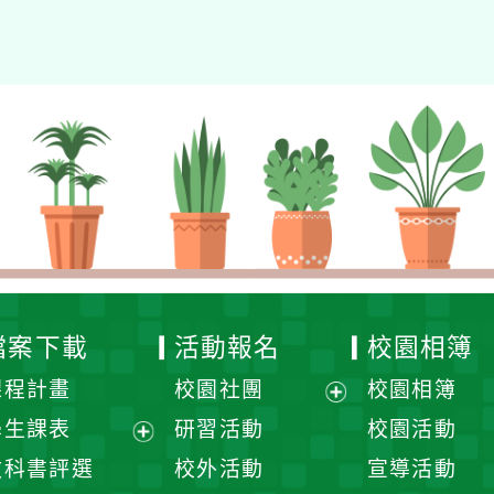
檔案下載
活動報名
校園相簿
課程計畫
校園社團
校園相簿
展
學生課表
研習活動
校園活動
開
展
教科書評選
校外活動
宣導活動
選
開