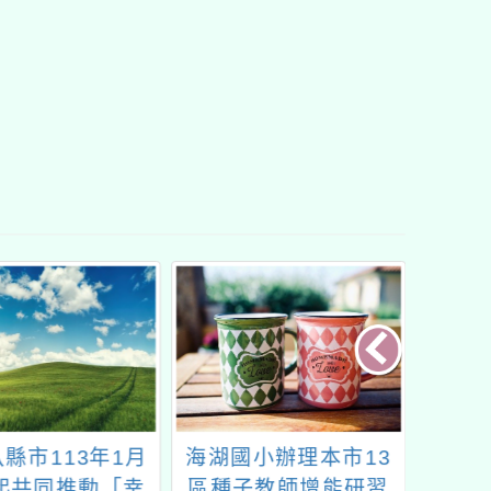
縣市113年1月
海湖國小辦理本市13
臺北市
日起共同推動「幸
區種子教師增能研習
年「我