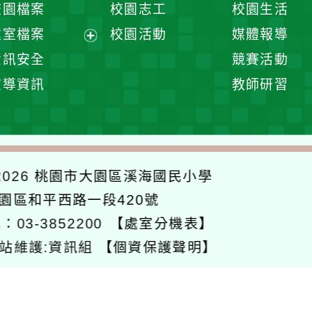
校園檔案
校園志工
校園生活
單
選
處室檔案
校園活動
媒體報導
單
展
資訊安全
競賽活動
開
宣導資訊
教師研習
選
單
026
桃園市大園區溪海國民小學
大園區和平西路一段420號
：03-3852200
【處室分機表】
站維護:資訊組
【個資保護聲明】