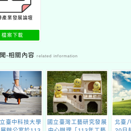
棒產業發展論壇
檔案下載
聞-相關內容
related information
立臺中科技大學
國立臺灣工藝研究發展
北臺八
展辦公室於113
中心辦理「113年工藝
20