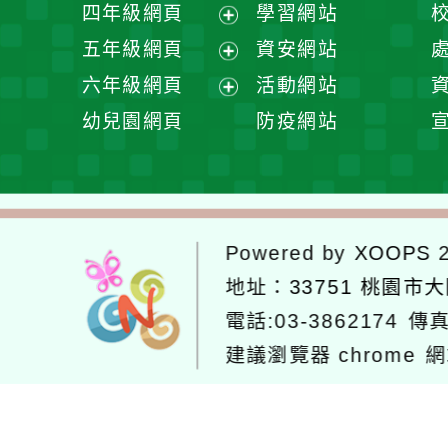
展
四年級網頁
學習網站
單
選
開
展
五年級網頁
資安網站
單
選
開
展
六年級網頁
活動網站
單
選
開
展
幼兒園網頁
防疫網站
單
選
開
單
選
單
Powered by
XOOPS
2
地址：
33751 桃園市
電話:03-3862174
傳真
建議瀏覽器 chrome
網
網站設計：
Neil網站設計
工坊