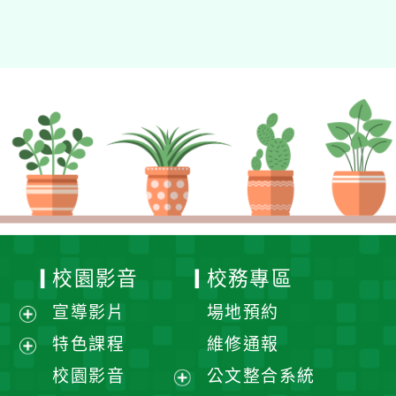
校園影音
校務專區
宣導影片
場地預約
展
特色課程
維修通報
開
展
校園影音
公文整合系統
選
開