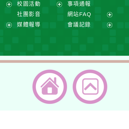
展
校園活動
事項通報
單
選
開
展
展
社團影音
網站FAQ
單
選
開
開
展
媒體報導
會議記錄
單
選
選
開
展
展
單
單
選
開
開
單
選
選
單
單
返回首頁
返回頂端