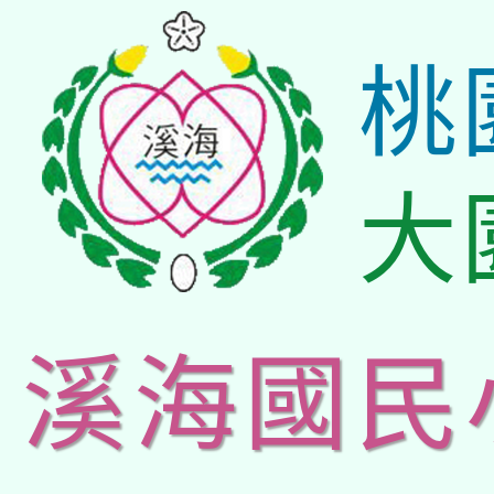
桃
大
溪海國民