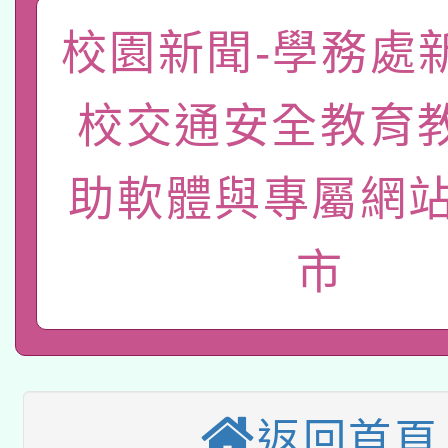
校園新聞-學務處
有關大陸委員會函釋公
pilot」
轉知經濟部水利署委託
薪期間赴陸應申請許可
校交通安全教育
115年8月22日(星期六)
業技術研究院辦理「11
助軟體與專屬網站
2026年桃園地景藝術
桃園市孔廟祈福系列活
用水績優單位及節水達
「2026桃園藝術巡演
開 智慧啟航」
動」
市
適應運動共學行動站研
關事宜
本館辦理115年度閱讀
科技賦能─人工智慧(AI
暨閱讀推動專業研習
返回首頁
A3數位素養講師名單