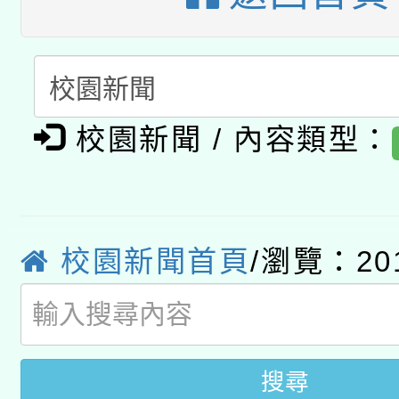
礎課程
「數位內容與教學軟體線
有關大陸委員會函釋公
pilot」
轉知經濟部水利署委託
薪期間赴陸應申請許可
校園新聞 / 內容類型：
115年8月22日(星期六)
業技術研究院辦理「11
2026年桃園地景藝術
桃園市孔廟祈福系列活
用水績優單位及節水達
校園新聞首頁
/瀏覽：20
「2026桃園藝術巡演
開 智慧啟航」
動」
關事宜
搜尋