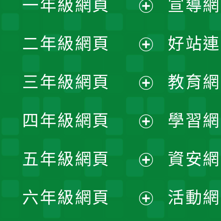
一年級網頁
宣導網
展
二年級網頁
好站連
開
展
三年級網頁
教育網
選
開
展
單
四年級網頁
學習網
選
開
展
單
五年級網頁
資安網
選
開
展
單
六年級網頁
活動網
選
開
展