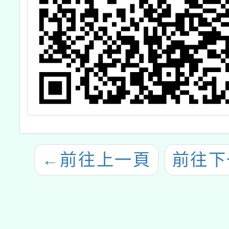
←
前往上一頁
前往下