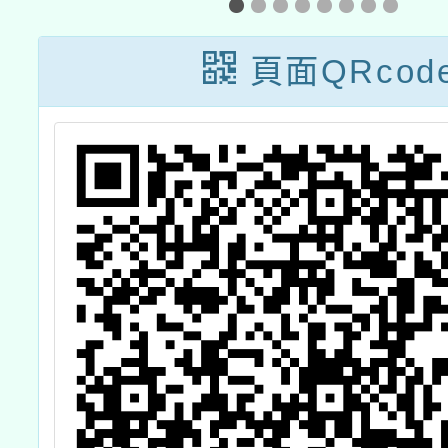
經
年原住民文化成
所、臺
約
長營計畫
育中心
頁面QRcod
活
外教育
續教育
向教學
會」資