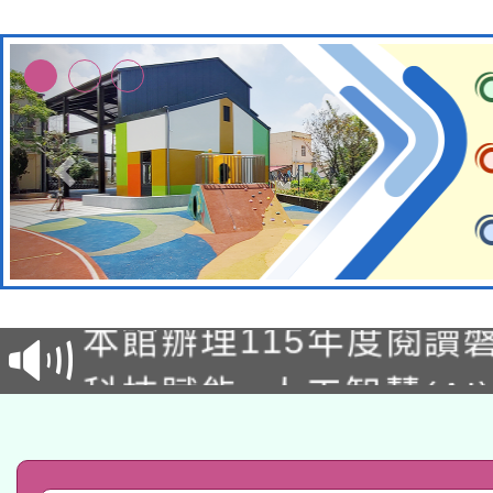
適應運動共學行動站研
本館辦理115年度閱讀
科技賦能─人工智慧(AI
暨閱讀推動專業研習
A3數位素養講師名單
礎課程
「數位內容與教學軟體線