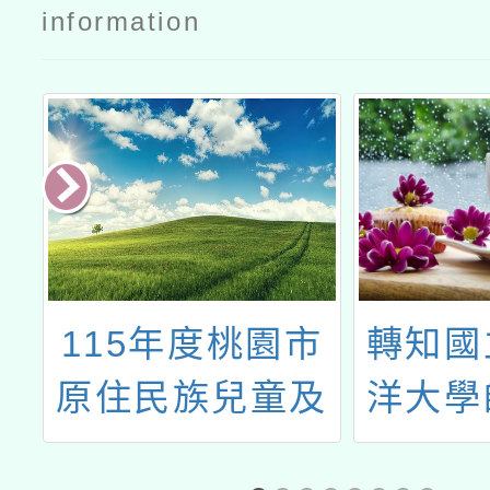
information
利
115年度桃園市
轉知國
人
原住民族兒童及
洋大學
院
少年成長營-青少
中心與