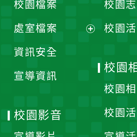
校園檔案
校園志
選
單
處室檔案
校園活
展
資訊安全
開
校園
宣導資訊
選
校園相
單
校園活
校園影音
宣導影片
宣導活