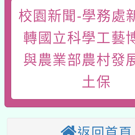
函轉國家教育研究院中心
校園新聞-學務處
國立臺灣師範大學辦理「1
轉知教育部國民及學前
原住民族教育政策研討
年度健康促進學校輔導
轉國立科學工藝
函轉國立臺灣師範大學
新北市政府教育局辦理「
族教育國際趨勢與發展
業成長研習」實施計畫
轉知有關國立成功大學
與農業部農村發
族語言臺北學習中心11
師專業成長研習實施計
教育部國民及學前教育署「
文教學共融平台-教案
「族語學習班」招生簡章
方素養工作坊新北場」
土保
轉知經濟部水利署委託
年度COVID-19疫苗
件」活動簡章
115年8月22日(星期六)
業技術研究院辦理「11
接種對象擴大為「滿6
2026年桃園地景藝術
桃園市孔廟祈福系列活
用水績優單位及節水達
接種之民眾」措施，延長
返回首頁
「2026桃園藝術巡演