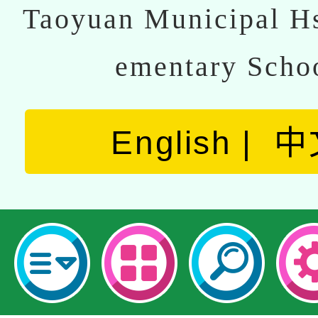
Taoyuan Municipal Hs
ementary Scho
English
中