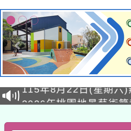
轉知經濟部水利署委託
115年8月22日(星期六)
業技術研究院辦理「11
2026年桃園地景藝術
桃園市孔廟祈福系列活
用水績優單位及節水達
「2026桃園藝術巡演
開 智慧啟航」
動」
轉知教育部國民及學前
關事宜