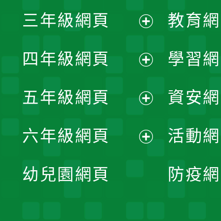
展
三年級網頁
教育網
選
開
展
單
四年級網頁
學習網
選
開
展
單
五年級網頁
資安網
選
開
展
單
六年級網頁
活動網
選
開
展
單
幼兒園網頁
防疫網
選
開
單
選