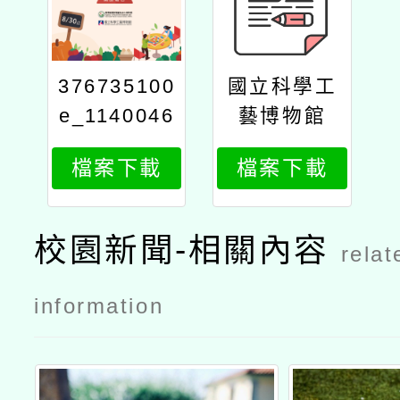
376735100
國立科學工
e_1140046
藝博物館
184_attach
「2025年農
檔案下載
檔案下載
21
村食農教育
創意教具to
p20」
校園新聞-相關內容
relat
information