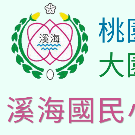
桃
大
溪海國民