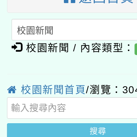
開 智慧啟航」
動」
月28日止
轉知教育部國民及學前
關事宜
函轉國家教育研究院中心
國立臺灣師範大學辦理「1
轉知教育部國民及學前
原住民族教育政策研討
年度健康促進學校輔導
校園新聞 / 內容類型：
函轉國立臺灣師範大學
新北市政府教育局辦理「
族教育國際趨勢與發展
業成長研習」實施計畫
轉知有關國立成功大學
族語言臺北學習中心11
師專業成長研習實施計
教育部國民及學前教育署「
校園新聞首頁
/瀏覽：30
文教學共融平台-教案
「族語學習班」招生簡章
方素養工作坊新北場」
年度COVID-19疫苗
件」活動簡章
接種對象擴大為「滿6
搜尋