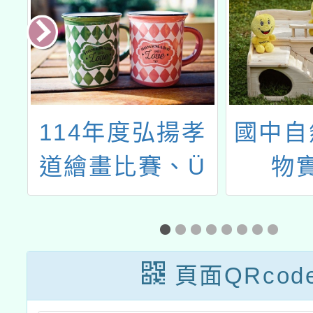
台
114年度弘揚孝
國中自
會
道繪畫比賽、Ü
物
特
好創意新詩比賽
照
及孝道教育融入
課
課程教案甄選
頁面QRcod
於