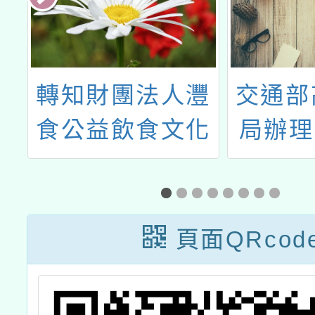
教
轉知財團法人灃
交通部
種
食公益飲食文化
局辦理
名
教育基金會舉辦
交通安
「灃食夢想計畫-
動之形
夢想食驗事Let's
主
頁面QRcod
Change!」飲食
行動創意競賽