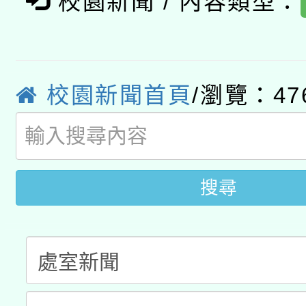
校園新聞 / 內容類型：
轉知經濟部水利署委託
薪期間赴陸應申請許可
115年8月22日(星期六)
業技術研究院辦理「11
2026年桃園地景藝術
校園新聞首頁
/瀏覽：47
桃園市孔廟祈福系列活
用水績優單位及節水達
開 智慧啟航」
動」
搜尋