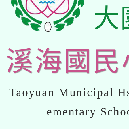
大
溪海國民
Taoyuan Municipal Hs
ementary Scho