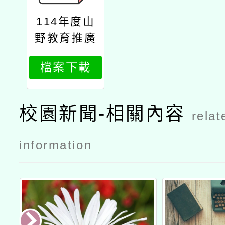
114年度山
野教育推廣
實施計畫」
檔案下載
之教師研習
初階室內課
簡章第1梯1
校園新聞-相關內容
relat
份
information