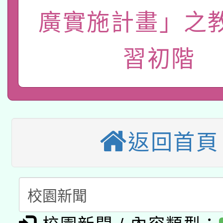
115年8月22日(星期六)
廣實施計畫」之
業技術研究院辦理「11
2026年桃園地景藝術
桃園市孔廟祈福系列活
用水績優單位及節水達
習初階
本校115學年度第2次
開 智慧啟航」
動」
適應運動共學行動站研
招甄選結果公告(無人
本館辦理115年度閱讀
招)
返回首頁
科技賦能─人工智慧(AI
暨閱讀推動專業研習
A3數位素養講師名單
礎課程
「數位內容與教學軟體線
有關大陸委員會函釋公
pilot」