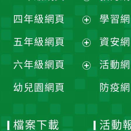
開
展
單
四年級網頁
學習網
選
開
展
單
五年級網頁
資安網
選
開
展
單
六年級網頁
活動網
選
開
展
單
幼兒園網頁
防疫網
選
開
單
選
檔案下載
活動
單