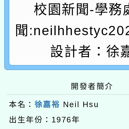
關事宜
校園新聞-學務
函轉國家教育研究院中心
國立臺灣師範大學辦理「1
轉知教育部國民及學前
聞:neilhhestyc2
原住民族教育政策研討
年度健康促進學校輔導
函轉國立臺灣師範大學
新北市政府教育局辦理「
族教育國際趨勢與發展
業成長研習」實施計畫
設計者：徐
轉知有關國立成功大學
族語言臺北學習中心11
師專業成長研習實施計
教育部國民及學前教育署「
文教學共融平台-教案
「族語學習班」招生簡章
方素養工作坊新北場」
轉知經濟部水利署委託
年度COVID-19疫苗
開發者簡介
件」活動簡章
115年8月22日(星期六)
業技術研究院辦理「11
接種對象擴大為「滿6
本名：
徐嘉裕
Neil Hsu
2026年桃園地景藝術
桃園市孔廟祈福系列活
用水績優單位及節水達
接種之民眾」措施，延長
出生年份：1976年
「2026桃園藝術巡演