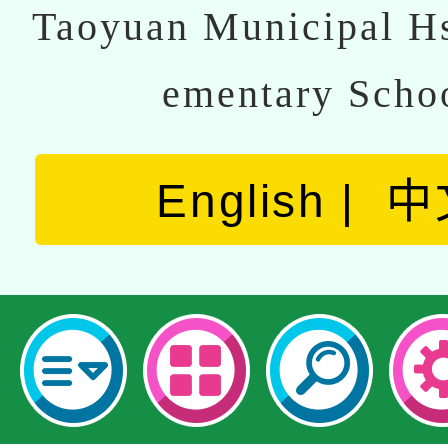
Taoyuan Municipal Hs
ementary Scho
English
中