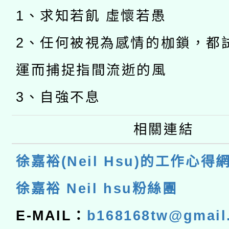
1、求知若飢 虛懷若愚
2、任何被視為感情的枷鎖，都
運而捕捉指間流逝的風
3、自強不息
相關連結
徐嘉裕(Neil Hsu)的工作心得
徐嘉裕 Neil hsu粉絲團
E-MAIL：
b168168tw@gmail