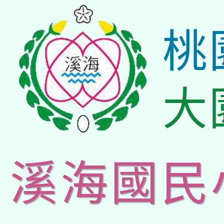
桃
大
溪海國民