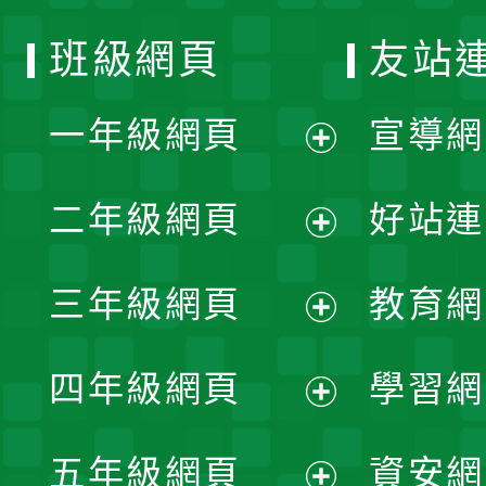
班級網頁
友站
一年級網頁
宣導網
展
二年級網頁
好站連
開
展
三年級網頁
教育網
選
開
展
單
四年級網頁
學習網
選
開
展
單
五年級網頁
資安網
選