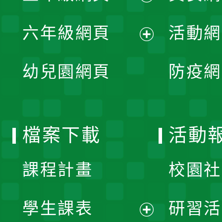
開
展
單
六年級網頁
活動網
選
開
展
單
幼兒園網頁
防疫網
選
開
單
選
檔案下載
活動
單
課程計畫
校園社
學生課表
研習活