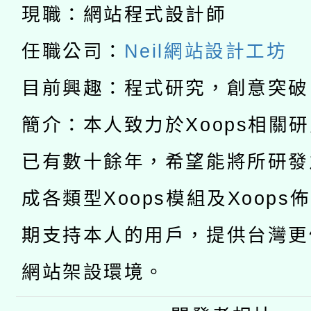
開 智慧啟航」
動」
月28日止
現職：網站程式設計師
轉知教育部國民及學前
關事宜
任職公司：
Neil網站設計工坊
函轉國家教育研究院中心
國立臺灣師範大學辦理「1
目前興趣：程式研究，創意突破
轉知教育部國民及學前
原住民族教育政策研討
年度健康促進學校輔導
簡介：本人致力於Xoops相關
函轉國立臺灣師範大學
新北市政府教育局辦理「
族教育國際趨勢與發展
業成長研習」實施計畫
已有數十餘年，希望能將所研發
轉知有關國立成功大學
族語言臺北學習中心11
師專業成長研習實施計
成各類型Xoops模組及Xoops
教育部國民及學前教育署「
文教學共融平台-教案
「族語學習班」招生簡章
方素養工作坊新北場」
期支持本人的用戶，提供台灣更
年度COVID-19疫苗
件」活動簡章
網站架設環境。
接種對象擴大為「滿6