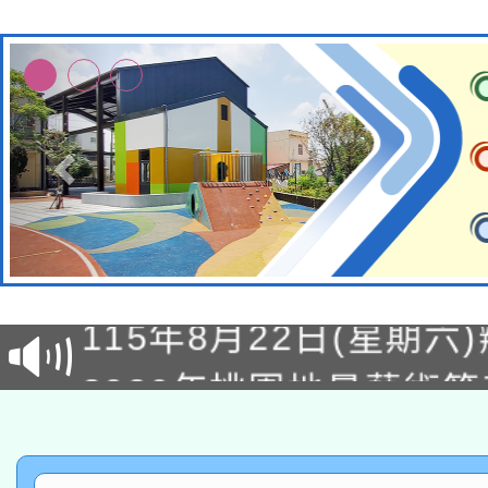
轉知經濟部水利署委託
115年8月22日(星期六)
業技術研究院辦理「11
2026年桃園地景藝術
桃園市孔廟祈福系列活
用水績優單位及節水達
「2026桃園藝術巡演
開 智慧啟航」
動」
轉知教育部國民及學前