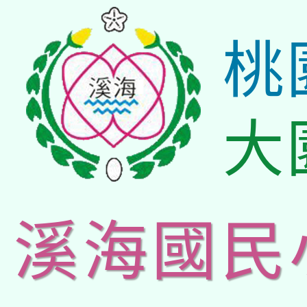
桃
大
溪海國民