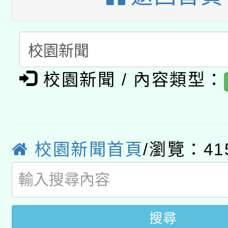
暨閱讀推動專業研習
A3數位素養講師名單
礎課程
「數位內容與教學軟體線
有關大陸委員會函釋公
pilot」
校園新聞 / 內容類型：
轉知經濟部水利署委託
薪期間赴陸應申請許可
115年8月22日(星期六)
業技術研究院辦理「11
校園新聞首頁
/瀏覽：41
2026年桃園地景藝術
桃園市孔廟祈福系列活
用水績優單位及節水達
開 智慧啟航」
動」
搜尋