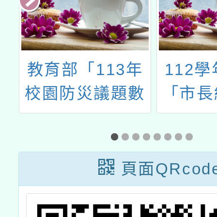
．
教育部「113年
112
與
校園防災議題數
「市長
公
位教案徵選」實
國中小
理
施計畫1份
的一封
．
頁面QRcod