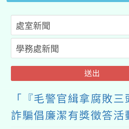
送出
「『毛警官緝拿腐敗三
詐騙倡廉潔有獎徵答活