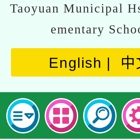
Taoyuan Municipal Hs
ementary Scho
English
中