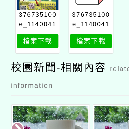
376735100
376735100
e_1140041
e_1140041
811_attach
811_attach
檔案下載
檔案下載
3
2
校園新聞-相關內容
relat
information