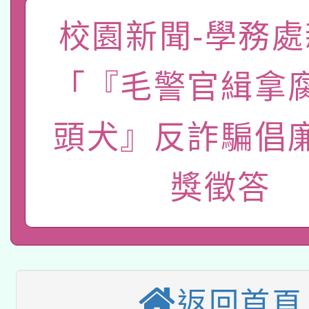
礎課程
「數位內容與教學軟體線
校園新聞-學務處
有關大陸委員會函釋公
pilot」
「『毛警官緝拿
轉知經濟部水利署委託
薪期間赴陸應申請許可
頭犬』反詐騙倡
115年8月22日(星期六)
業技術研究院辦理「11
2026年桃園地景藝術
桃園市孔廟祈福系列活
用水績優單位及節水達
獎徵答
本校115學年度第2次
開 智慧啟航」
動」
適應運動共學行動站研
招甄選結果公告(無人
本館辦理115年度閱讀
招)
返回首頁
科技賦能─人工智慧(AI