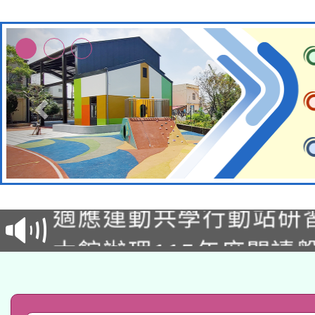
本校115學年度第2次
適應運動共學行動站研
招甄選結果公告(無人
本館辦理115年度閱讀
招)
科技賦能─人工智慧(AI
暨閱讀推動專業研習
A3數位素養講師名單