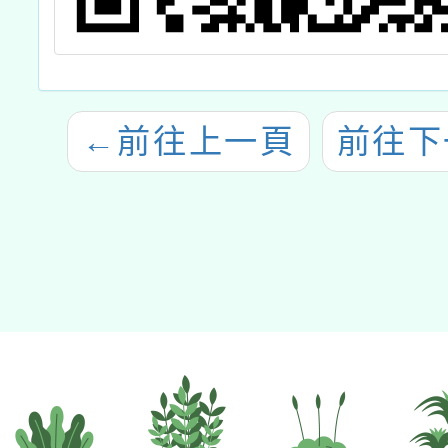
←
前往上一頁
前往下