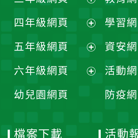
開
展
單
四年級網頁
學習網
選
開
展
單
五年級網頁
資安網
選
開
展
單
六年級網頁
活動網
選
開
展
單
幼兒園網頁
防疫網
選
開
單
選
檔案下載
活動
單