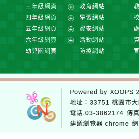
開
展
三年級網頁
教育網站
選
開
展
四年級網頁
學習網站
單
選
開
展
五年級網頁
資安網站
單
選
開
展
六年級網頁
活動網站
單
選
開
展
幼兒園網頁
防疫網站
單
選
開
單
選
單
Powered by
XOOPS
2
地址：
33751 桃園市
電話:03-3862174
傳真
建議瀏覽器 chrome
網
網站設計：