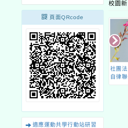
校園新
頁面QRcode
年水域活動研習會
社團法人台灣公益團體
總館1
自律聯盟辦理「地震防
災與居家風險管理」融
入教學教師研習規劃一
案
適應運動共學行動站研習