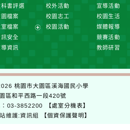
開
展
教科書評選
校外活動
宣導活動
選
開
校園檔案
校園志工
校園生活
單
選
處室檔案
校園活動
媒體報導
單
展
資訊安全
競賽活動
開
宣導資訊
教師研習
選
單
026
桃園市大園區溪海國民小學
大園區和平西路一段420號
：03-3852200
【處室分機表】
站維護:資訊組
【個資保護聲明】