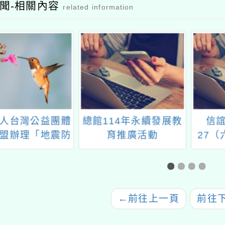
聞-相關內容
related information
14年永續發展教
信誼基金會於6／
114
育推廣活動
27（六）舉辦【打噴
民地震
嚏、流鼻水、抓不停？
0-8歲抗過敏照護指南
／台大兒童過敏免疫專
家 林于粲醫師主講】
←
前往上一頁
前往
親職講座