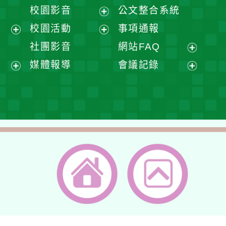
開
展
校園影音
公文整合系統
選
開
展
校園活動
事項通報
單
選
開
展
展
社團影音
網站FAQ
單
選
開
開
展
媒體報導
會議記錄
單
選
選
開
展
展
單
單
選
開
開
單
選
選
單
單
返回首頁
返回頂端