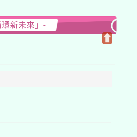
循環新未來」-
開
啟
上
方
區
塊