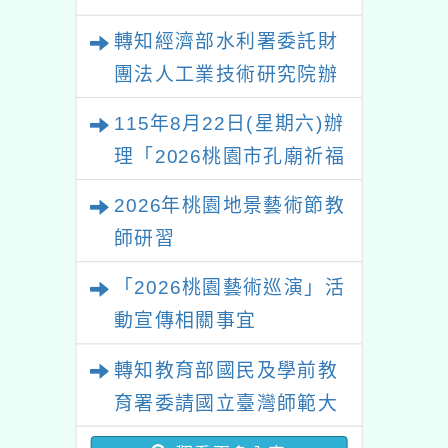
轉知經濟部水利署委託財
團法人工業技術研究院辦
理「115年表揚節約用水
115年8月22日(星期六)辦
績優單位及節水達人選拔
理「2026桃園市孔廟祈福
活動」
系列活動—儒門初開 智慧
2026年桃園地景藝術節教
啟航」
師研習
「2026桃園藝術巡演」活
動宣傳相關事宜
轉知教育部國民及學前教
育署委請國立臺灣師範大
學辦理「114至115年度