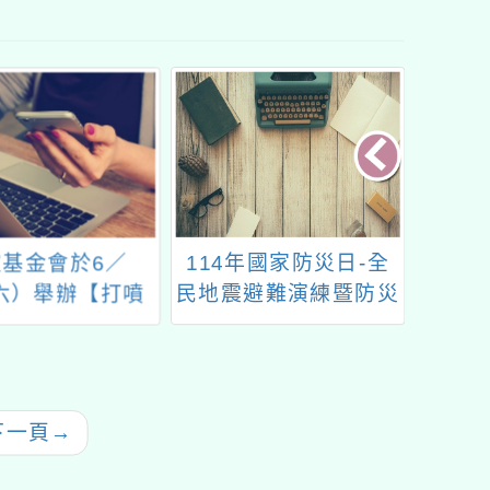
年國家防災日-全
第二十四屆和泰汽車全
《眷
避難演練暨防災
國兒童交通安全繪畫比
天飛》
宣導活動
賽
眷村文
海
下一頁
→