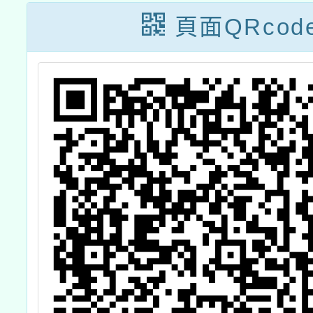
習
頁面QRcod