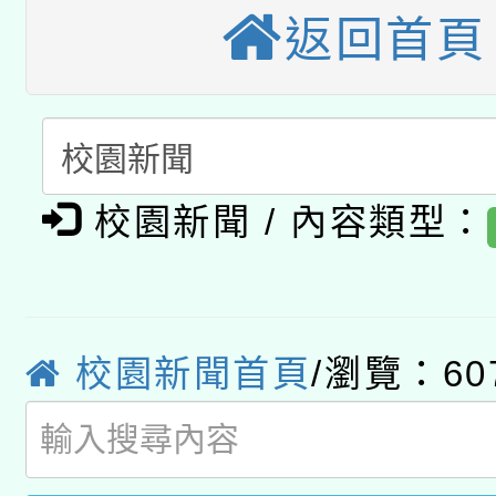
115年8月22日(星期六)
業技術研究院辦理「11
接種對象擴大為「滿6
返回首頁
2026年桃園地景藝術
桃園市孔廟祈福系列活
用水績優單位及節水達
接種之民眾」措施，延長
「2026桃園藝術巡演
開 智慧啟航」
動」
月28日止
轉知教育部國民及學前
關事宜
校園新聞 / 內容類型：
函轉國家教育研究院中心
國立臺灣師範大學辦理「1
轉知教育部國民及學前
原住民族教育政策研討
年度健康促進學校輔導
函轉國立臺灣師範大學
新北市政府教育局辦理「
族教育國際趨勢與發展
業成長研習」實施計畫
校園新聞首頁
/瀏覽：60
轉知有關國立成功大學
族語言臺北學習中心11
師專業成長研習實施計
教育部國民及學前教育署「
文教學共融平台-教案
「族語學習班」招生簡章
方素養工作坊新北場」