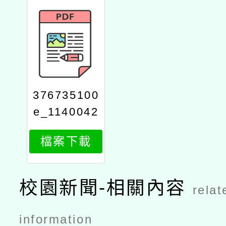
376735100
e_1140042
852_attach
檔案下載
1
校園新聞-相關內容
relat
information