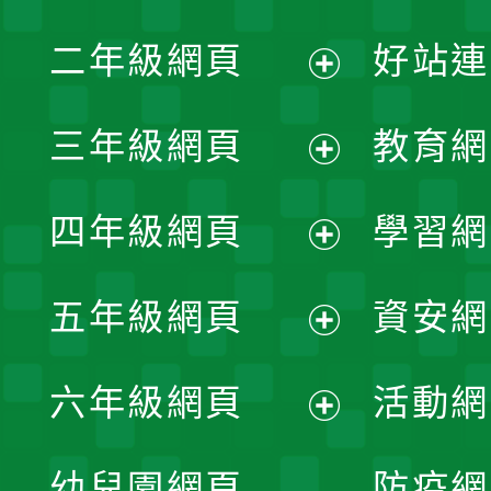
展
二年級網頁
好站連
開
展
三年級網頁
教育網
選
開
展
單
四年級網頁
學習網
選
開
展
單
五年級網頁
資安網
選
開
展
單
六年級網頁
活動網
選
開
展
單
幼兒園網頁
防疫網