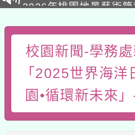
2026年桃園地景藝術
桃園市孔廟祈福系列活
用水績優單位及節水達
「2026桃園藝術巡演
開 智慧啟航」
動」
轉知教育部國民及學前
關事宜
函轉國家教育研究院中心
國立臺灣師範大學辦理「1
校園新聞-學務處
轉知教育部國民及學前
原住民族教育政策研討
年度健康促進學校輔導
「2025世界海洋
函轉國立臺灣師範大學
新北市政府教育局辦理「
族教育國際趨勢與發展
業成長研習」實施計畫
轉知有關國立成功大學
園•循環新未來」
族語言臺北學習中心11
師專業成長研習實施計
教育部國民及學前教育署「
文教學共融平台-教案
「族語學習班」招生簡章
方素養工作坊新北場」
轉知經濟部水利署委託
年度COVID-19疫苗
件」活動簡章