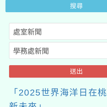
年度COVID-19疫苗
件」活動簡章
搜尋
接種對象擴大為「滿6
接種之民眾」措施，延長
月28日止
送出
「2025世界海洋日在桃
新未來」