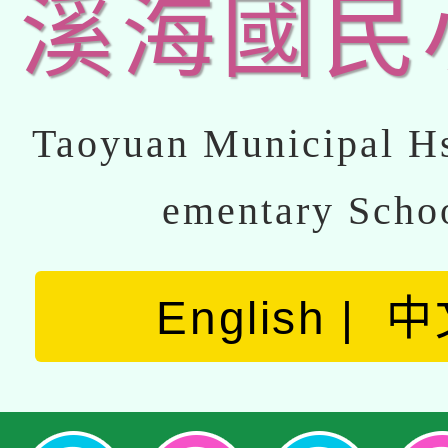
溪海國民
Taoyuan Municipal Hs
ementary Scho
English
中