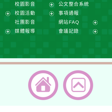
開
展
校園影音
公文整合系統
選
開
展
校園活動
事項通報
單
選
開
展
展
社團影音
網站FAQ
單
選
開
開
展
媒體報導
會議記錄
單
選
選
開
展
展
單
單
選
開
開
單
選
選
單
單
返回首頁
返回頂端