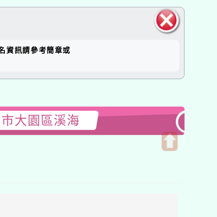
關閉區
報名資訊請參考簡章或
塊
園市大園區溪海
開
啟
上
方
區
塊