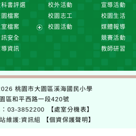
開
展
教科書評選
校外活動
宣導活動
選
開
校園檔案
校園志工
校園生活
單
選
處室檔案
校園活動
媒體報導
單
展
資訊安全
競賽活動
開
宣導資訊
教師研習
選
單
026
桃園市大園區溪海國民小學
大園區和平西路一段420號
：03-3852200
【處室分機表】
站維護:資訊組
【個資保護聲明】