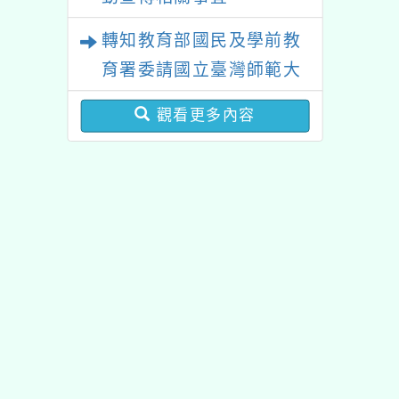
轉知教育部國民及學前教
育署委請國立臺灣師範大
學辦理「114至115年度
觀看更多內容
健康促進學校輔導計畫師
資專業成長研習」實施計
畫
佈景版本：
neilhhes
適用瀏覽器：Edge、Goo
Xoops版本：
XOOPS