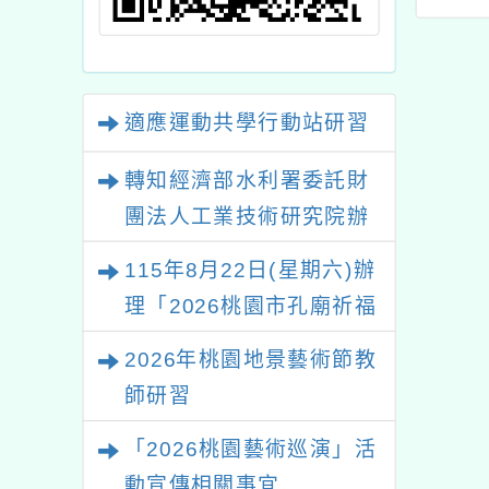
育活動資訊
行行程
適應運動共學行動站研習
轉知經濟部水利署委託財
團法人工業技術研究院辦
理「115年表揚節約用水
115年8月22日(星期六)辦
績優單位及節水達人選拔
理「2026桃園市孔廟祈福
活動」
系列活動—儒門初開 智慧
2026年桃園地景藝術節教
啟航」
師研習
「2026桃園藝術巡演」活
動宣傳相關事宜