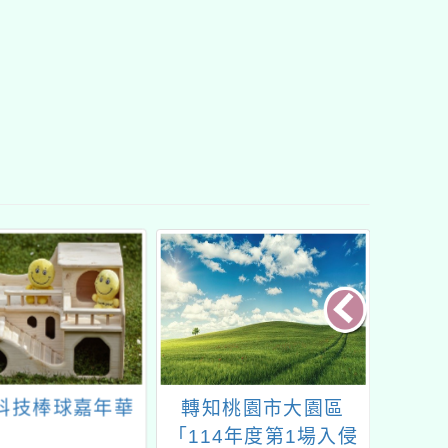
3科技棒球嘉年華
轉知桃園市大園區
「愛
「114年度第1場入侵
公益