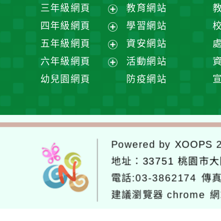
開
展
三年級網頁
教育網站
選
開
展
四年級網頁
學習網站
單
選
開
展
五年級網頁
資安網站
單
選
開
展
六年級網頁
活動網站
單
選
開
展
幼兒園網頁
防疫網站
單
選
開
單
選
單
Powered by
XOOPS
2
地址：
33751 桃園市
電話:03-3862174
傳真
建議瀏覽器 chrome
網
網站設計：
Neil網站設計