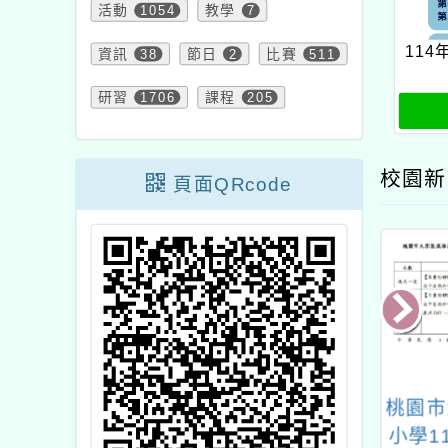
活動
1054
教學
7
11
資訊
38
節日
2
比賽
511
研習
1706
課程
205
校園新
頁面QRcode
年桃園閩南書院系
轉知臺灣菸酒股份有限
桃園市
「答喙鼓比賽」
公司烏日啤酒廠環境教
小學1