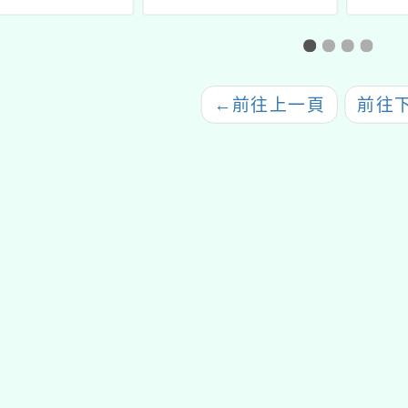
意願調查統計結
營」活動海報及報名簡
果
章
←
前往上一頁
前往