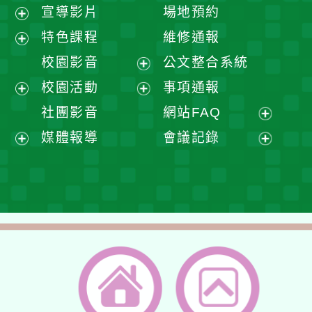
宣導影片
場地預約
展
特色課程
維修通報
開
展
校園影音
公文整合系統
選
開
展
校園活動
事項通報
單
選
開
展
展
社團影音
網站FAQ
單
選
開
開
展
媒體報導
會議記錄
單
選
選
開
展
展
單
單
選
開
開
單
選
選
單
單