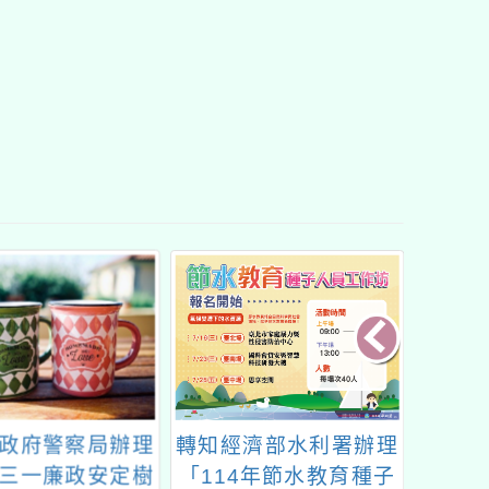
政府警察局辦理
轉知經濟部水利署辦理
臺東縣
三一廉政安定樹
「114年節水教育種子
「11