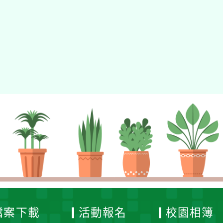
tyc2023
gle、Firefox、Vivaldi、Opera
支援行
 2.5.11
網站語系：zh-TW
eil網站設計工坊
徐嘉裕 Neil hsu
檔案下載
活動報名
校園相簿