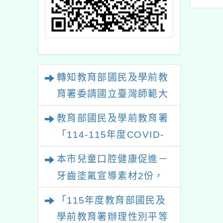
災與居
入教學
轉知教育部國民及學前教
育署委請國立臺灣師範大
學辦理「114至115年度
教育部國民及學前教育署
健康促進學校輔導計畫師
「114-115年度COVID-
資專業成長研習」實施計
19疫苗接種計畫」公費接
本市兒童口腔健康促進－
畫
種對象擴大為「滿6個月
牙齒塗氟宣導素材2份，
以上尚未接種之民眾」措
請協助運用相關宣導管道
「115年度教育部國民及
施，延長至115年9月28
加強宣導
學前教育署辦理性別平等
日止