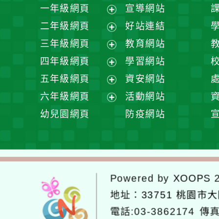
一年級網頁
宣導網站
展
二年級網頁
好站連結
開
展
三年級網頁
教育網站
選
開
展
四年級網頁
學習網站
單
選
開
展
五年級網頁
資安網站
單
選
開
展
六年級網頁
活動網站
單
選
開
展
幼兒園網頁
防疫網站
單
選
開
單
選
單
Powered by
XOOPS
2
地址：
33751 桃園市
電話:03-3862174
傳真