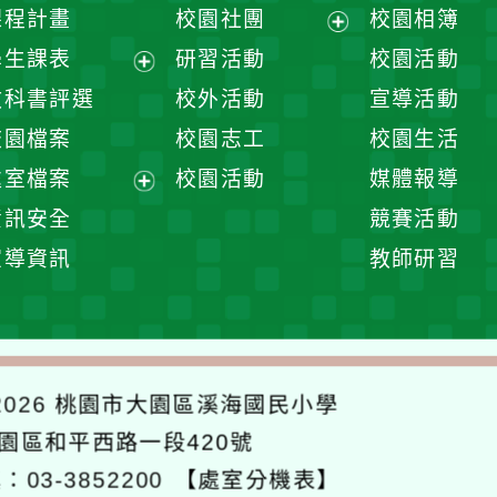
課程計畫
校園社團
校園相簿
展
學生課表
研習活動
校園活動
開
展
教科書評選
校外活動
宣導活動
選
開
校園檔案
校園志工
校園生活
單
選
處室檔案
校園活動
媒體報導
單
展
資訊安全
競賽活動
開
宣導資訊
教師研習
選
單
026
桃園市大園區溪海國民小學
大園區和平西路一段420號
：03-3852200
【處室分機表】