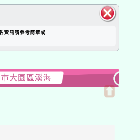
關閉區
報名資訊請參考簡章或
塊
園市大園區溪海
開
啟
上
方
區
塊