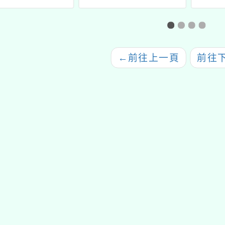
家風險管理」融
動」
（
教師研習規劃一
Trin
案
有
←
前往上一頁
前往