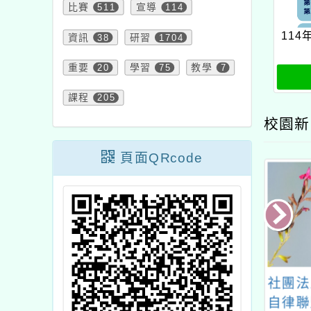
比賽
511
宣導
114
11
資訊
38
研習
1704
重要
20
學習
75
教學
7
課程
205
校園新
頁面QRcode
 ITSPORT 體感
114學年度校慶暨社區
社團法
玩家挑戰賽
運動會小志工錄取名單
自律聯