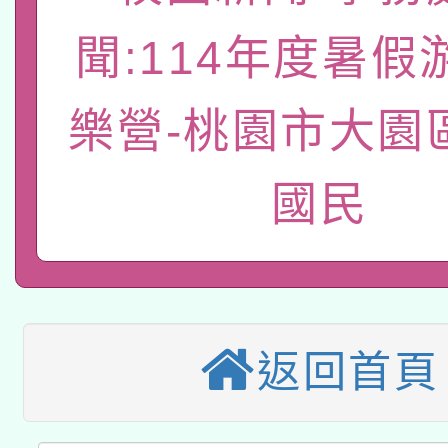
有關大陸委員會函釋公
pilot」
聞:114年度暑假
轉知經濟部水利署委託
薪期間赴陸應申請許可
115年8月22日(星期六)
樂營-桃園市大園
業技術研究院辦理「11
2026年桃園地景藝術
桃園市孔廟祈福系列活
用水績優單位及節水達
國民
本校115學年度第2次
開 智慧啟航」
動」
適應運動共學行動站研
招甄選結果公告(無人
本館辦理115年度閱讀
招)
返回首頁
科技賦能─人工智慧(AI
暨閱讀推動專業研習
A3數位素養講師名單
礎課程