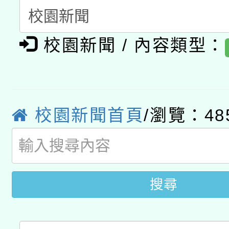
「數位內容與教學軟體線
有關大陸委員會函釋公
pilot」
校園新聞 / 內容類型：
轉知經濟部水利署委託
薪期間赴陸應申請許可
115年8月22日(星期六)
業技術研究院辦理「11
2026年桃園地景藝術
校園新聞首頁
/瀏覽：48
桃園市孔廟祈福系列活
用水績優單位及節水達
開 智慧啟航」
動」
搜尋