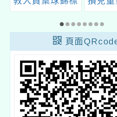
新
教人員桌球錦標
損兒童
賽
計畫-
樣? 
座博物
頁面QRcod
坊活