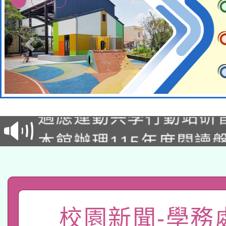
本校115學年度第2次
適應運動共學行動站研
招甄選結果公告(無人
本館辦理115年度閱讀
招)
科技賦能─人工智慧(AI
暨閱讀推動專業研習
A3數位素養講師名單
礎課程
「數位內容與教學軟體線
校園新聞-學務