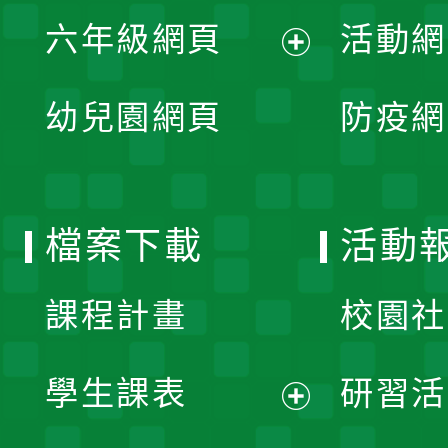
展
單
六年級網頁
活動網
選
開
展
單
幼兒園網頁
防疫網
選
開
單
選
檔案下載
活動
單
課程計畫
校園社
學生課表
研習活
展