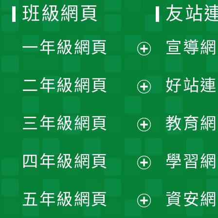
班級網頁
友站
一年級網頁
宣導網
展
二年級網頁
好站連
開
展
三年級網頁
教育網
選
開
展
單
四年級網頁
學習網
選
開
展
單
五年級網頁
資安網
選
開