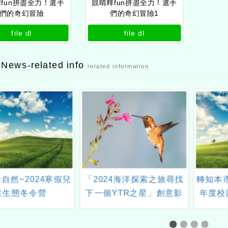
fun拼盡全力！選手
競晴釋fun拼盡全力！選手
們的奇幻冒險
們的奇幻冒險1
file dl
file dl
 News-related info
related information
大自然~2024寒假兒
「2024海洋探索之旅尋找
轉知本
童生態冬令營
下一個YTR之星」創意影
年度校
音競賽
育「網