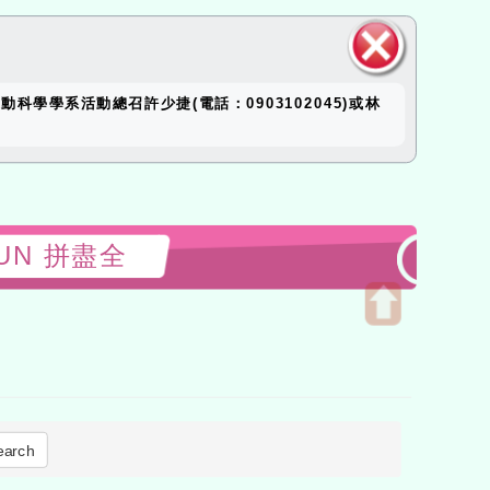
close
科學學系活動總召許少捷(電話：0903102045)或林
block
晴釋FUN 拼盡全
Open
upper
block
earch