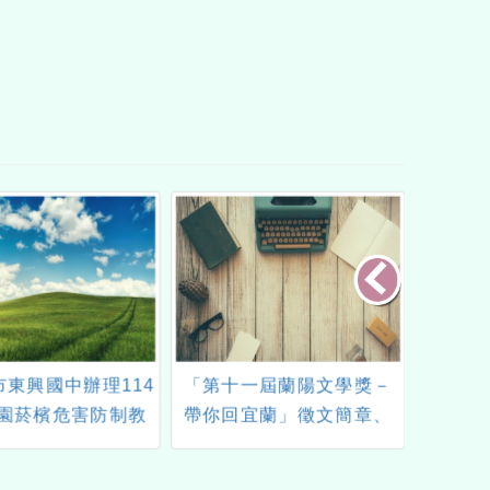
市東興國中辦理114
「第十一屆蘭陽文學獎－
2025 
園菸檳危害防制教
帶你回宜蘭」徵文簡章、
紅就是你」短片競
附件及海報電子檔各1份
賽