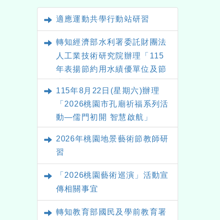
適應運動共學行動站研習
轉知經濟部水利署委託財團法
人工業技術研究院辦理「115
年表揚節約用水績優單位及節
水達人選拔活動」
115年8月22日(星期六)辦理
「2026桃園市孔廟祈福系列活
動—儒門初開 智慧啟航」
2026年桃園地景藝術節教師研
習
「2026桃園藝術巡演」活動宣
傳相關事宜
轉知教育部國民及學前教育署