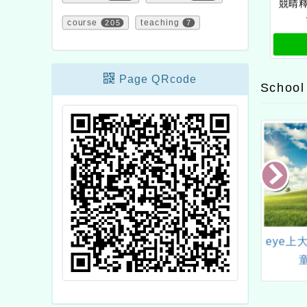
競晴釋
course
205
teaching
7
Page QRcode
School
屆「總統文化獎」徵
家庭暴力暨性侵害防治中
eye上
選
心「守護Go On暴力Be
Gone多國語言求救小卡」
電子檔一案