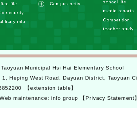
school life
n
ffice file
Campus activ
a
e
d
media reports
n
nfo security
x
m
d
Competition
ublicity info
p
e
m
teacher study
a
n
e
n
u
n
d
u
m
e
6
Taoyuan Municipal Hsi Hai Elementary School
n
u
n 1, Heping West Road, Dayuan District, Taoyuan C
-3852200
【extension table】
Web maintenance: info group
【Privacy Statement