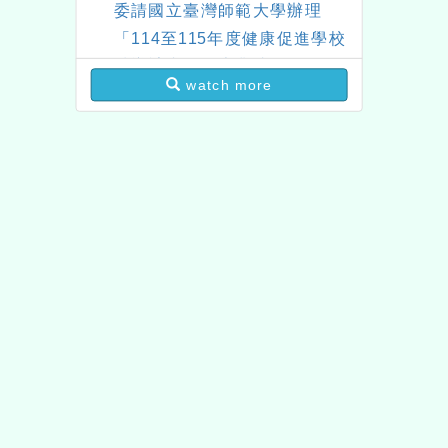
委請國立臺灣師範大學辦理
「114至115年度健康促進學校
輔導計畫師資專業成長研習」
watch more
實施計畫
themes version：
neilh
Applicable browser：
Xoops version：
XOOPS 
Xoops
website design
Xoops website design