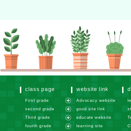
class page
website link
d
First grade
Advocacy website
l
e
second grade
good site link
s
x
e
Third grade
educate website
T
p
x
e
fourth grade
learning site
C
a
p
x