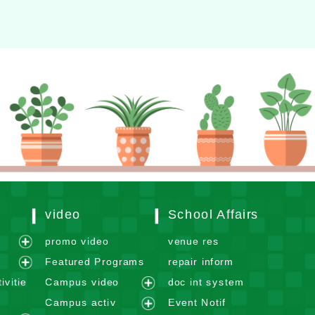
video
School Affairs
m
promo video
venue res
e
Featured Programs
repair inform
x
e
ivitie
Campus video
doc int system
p
x
e
Campus activ
Event Notif
a
p
x