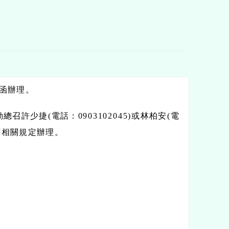
號函辦理。
許少捷(電話：0903102045)或林柏安(電
則等相關規定辦理。