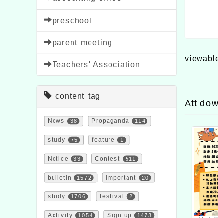
preschool
parent meeting
viewabl
Teachers' Association
content tag
Att do
News
38
Propaganda
114
study
75
feature
1
Notice
33
Contest
511
bulletin
1572
important
20
study
1706
festival
2
Activity
1054
Sign up
1473