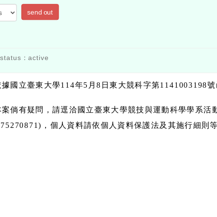
send out
status：active
依據國立臺東大學114年5月8日東大競科字第1141003198
本案倘有疑問，請逕洽國立臺東大學競技與運動科學學系活動總召
975270871)，個人資料請依個人資料保護法及其施行細