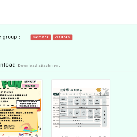
e group：
member
visitors
wnload
Download attachment