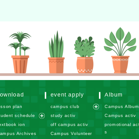
ownload
event apply
Album
esson plan
campus club
Campus Albu
e
tudent schedule
study activ
Campus activ
x
e
extbook ion
off campus activ
promotional act
p
x
s
ampus Archives
Campus Volunteer
a
p