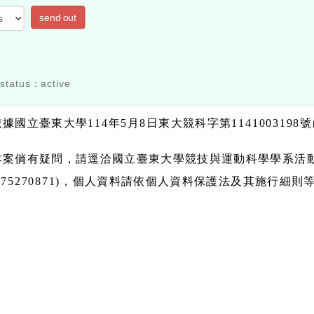
send out
status：active
依據國立臺東大學114年5月8日東大競科字第1141003198
本案倘有疑問，請逕洽國立臺東大學競技與運動科學學系活動總召
975270871)，個人資料請依個人資料保護法及其施行細