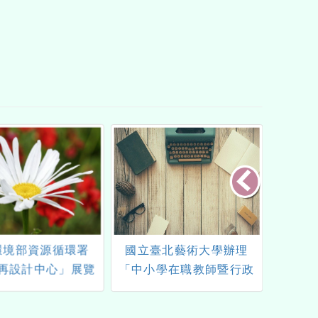
環境部資源循環署
國立臺北藝術大學辦理
桃園市童
再設計中心」展覽
「中小學在職教師暨行政
軍高級
資訊
人員美感素養提升計畫-未
驗暨基本
來啟藝：科技與藝術共融
一案，