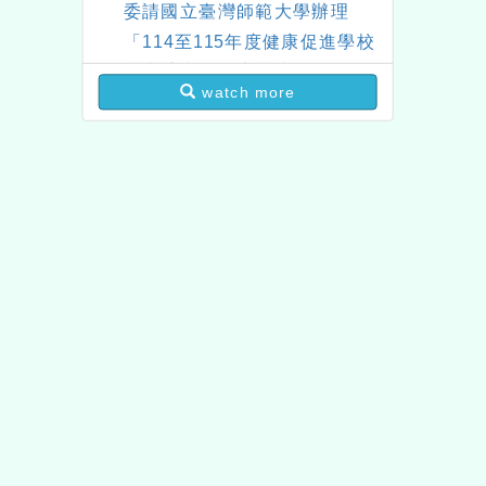
委請國立臺灣師範大學辦理
「114至115年度健康促進學校
輔導計畫師資專業成長研習」
watch more
實施計畫
themes version：
neilh
Applicable browser：
Xoops version：
XOOPS 
Xoops
website design
Xoops website design