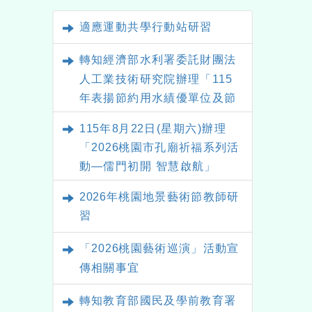
適應運動共學行動站研習
轉知經濟部水利署委託財團法
人工業技術研究院辦理「115
年表揚節約用水績優單位及節
水達人選拔活動」
115年8月22日(星期六)辦理
「2026桃園市孔廟祈福系列活
動—儒門初開 智慧啟航」
2026年桃園地景藝術節教師研
習
「2026桃園藝術巡演」活動宣
傳相關事宜
轉知教育部國民及學前教育署