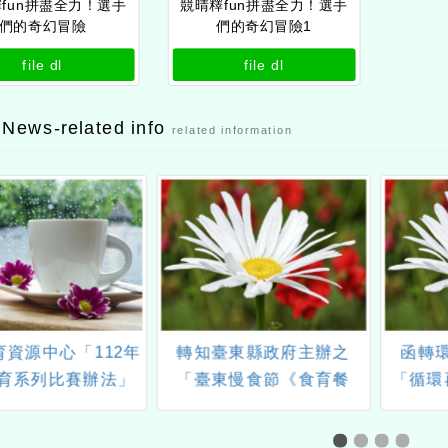
fun拼盡全力！選手
競晴釋fun拼盡全力！選手
們的奇幻冒險
們的奇幻冒險1
file dl
file dl
 News-related info
related information
育資源中心「112年
轉知臺東縣政府主辦之
函轉
育系列比賽辦法」
「臺東慢食節《食育餐
「循環
相關事宜
桌》」活動