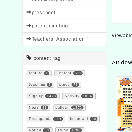
preschool
parent meeting
viewabl
Teachers' Association
content tag
Att do
feature
1
Contest
511
teaching
7
study
75
Sign up
1473
Activity
1054
News
38
bulletin
1572
Propaganda
114
important
20
Notice
33
study
1706