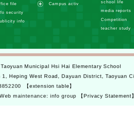
school life
n
ffice file
Campus activ
a
e
d
media reports
n
nfo security
x
m
d
Competition
ublicity info
p
e
m
teacher study
a
n
e
n
u
n
d
u
m
e
6
Taoyuan Municipal Hsi Hai Elementary School
n
u
n 1, Heping West Road, Dayuan District, Taoyuan C
-3852200
【extension table】
Web maintenance: info group
【Privacy Statement