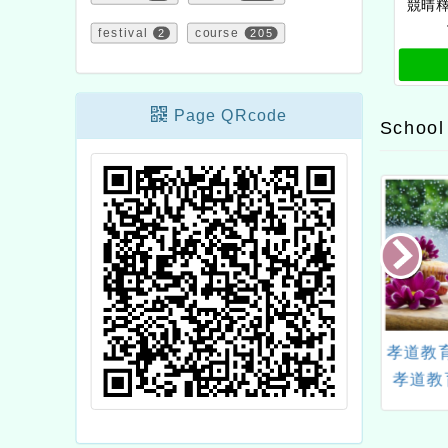
競晴釋
festival
2
course
205
Page QRcode
School
立蘆竹羽球館辦理
「2023世界人權日 ─戰爭
孝道教
15年度暑期營隊」
與人權」活動
孝道教