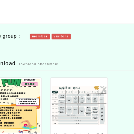
e group：
member
visitors
wnload
Download attachment