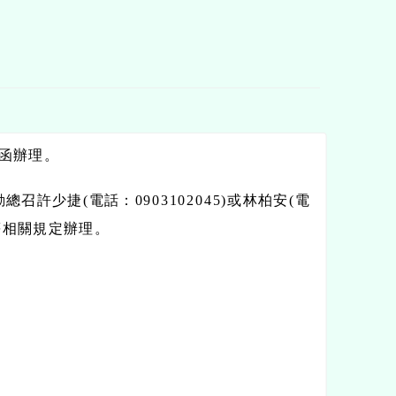
號函辦理。
許少捷(電話：0903102045)或林柏安(電
則等相關規定辦理。