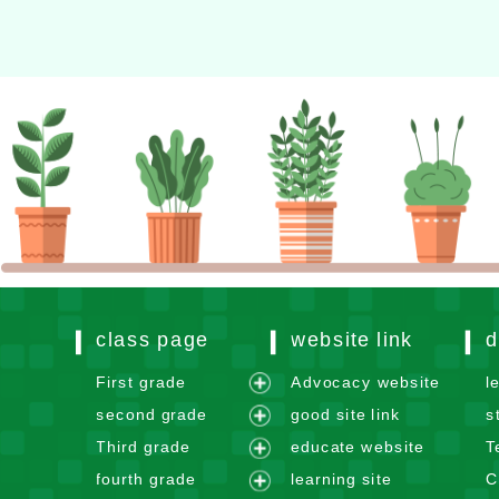
class page
website link
d
First grade
Advocacy website
l
e
second grade
good site link
s
x
e
Third grade
educate website
T
p
x
e
fourth grade
learning site
C
a
p
x