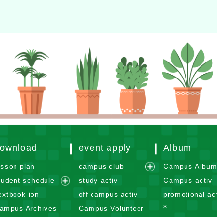
ownload
event apply
Album
esson plan
campus club
Campus Albu
e
tudent schedule
study activ
Campus activ
x
e
extbook ion
off campus activ
promotional act
p
x
s
ampus Archives
Campus Volunteer
a
p