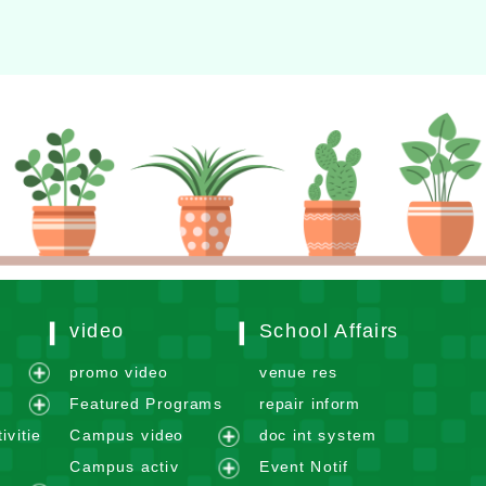
video
School Affairs
m
promo video
venue res
e
Featured Programs
repair inform
x
e
ivitie
Campus video
doc int system
p
x
e
Campus activ
Event Notif
a
p
x