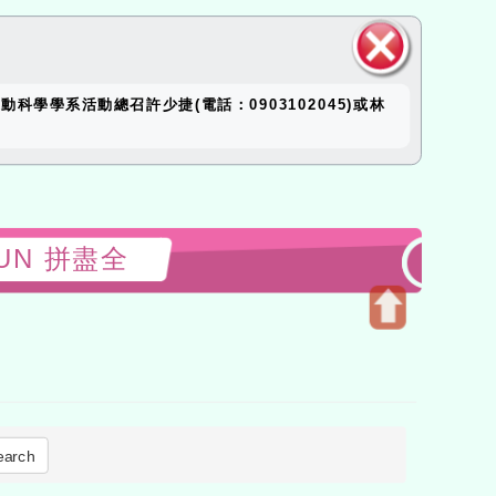
close
科學學系活動總召許少捷(電話：0903102045)或林
block
晴釋FUN 拼盡全
Open
upper
block
earch