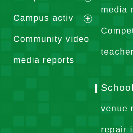
expand
media 
Campus activ
menu
expand
Compet
Community video
menu
teache
media reports
School
venue 
repair 