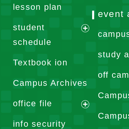
lesson plan
event 
student
campus
expand
schedule
menu
study a
Textbook ion
off cam
Campus Archives
Campus
office file
expand
Campus
info security