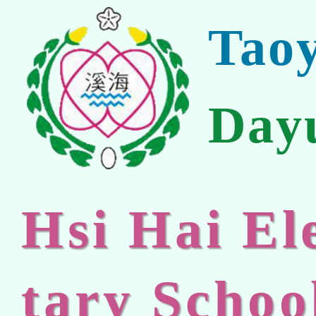
Tao
Day
Hsi Hai E
tary Schoo