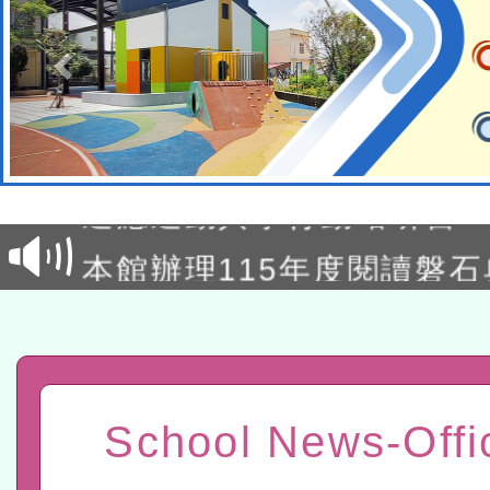
本校115學年度第2次代理
結果公告(無人報名，續辦
適應運動共學行動站研習
本館辦理115年度閱讀磐
讀推動專業研習
科技賦能─人工智慧(AI)
程
A3數位素養講師名單
「數位內容與教學軟體線上課程
School News-Offi
t」
有關大陸委員會函釋公務