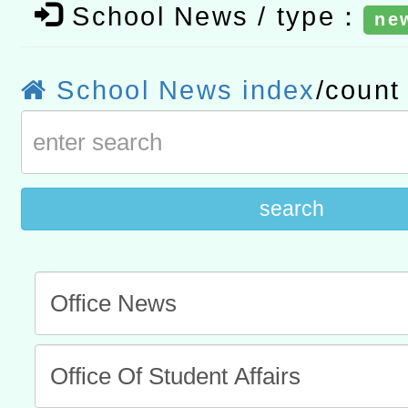
School News / type：
ne
t」
有關大陸委員會函釋公務
赴陸應申請許可一案
轉知經濟部水利署委託財
School News index
/coun
研究院辦理「115年表揚
115年8月22日(星期六)辦
位及節水達人選拔活動」
市孔廟祈福系列活動—儒門
2026年桃園地景藝術節教
search
航」