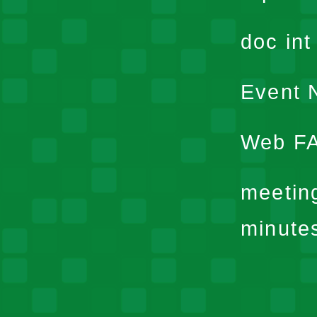
doc in
Event N
Web F
meetin
minute