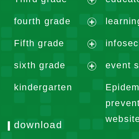
menu
expand
fourth grade
learnin
menu
expand
Fifth grade
infose
menu
expand
sixth grade
event s
menu
expand
kindergarten
Epidem
menu
preven
websit
download