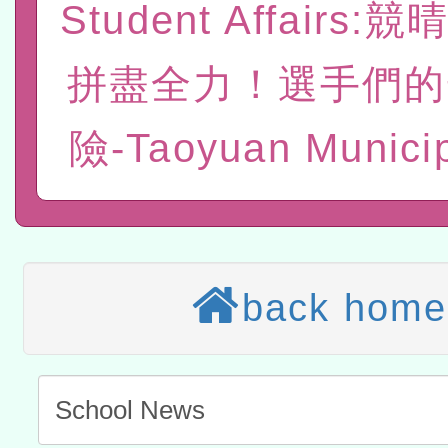
Student Affairs:
赴陸應申請許可一案
轉知經濟部水利署委託財
拼盡全力！選手們的
研究院辦理「115年表揚
115年8月22日(星期六)辦
位及節水達人選拔活動」
市孔廟祈福系列活動—儒門
2026年桃園地景藝術節教
險-Taoyuan Municip
航」
本校115學年度第2次代理
結果公告(無人報名，續辦
適應運動共學行動站研習
本館辦理115年度閱讀磐
back home
讀推動專業研習
科技賦能─人工智慧(AI)
程
A3數位素養講師名單
「數位內容與教學軟體線上課程