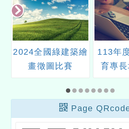
各
2024全國綠建築繪
113年
教
畫徵圖比賽
育專長
知
班」
能
Page QRcod