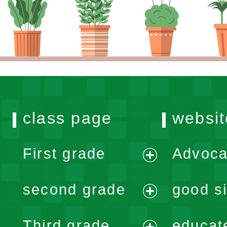
class page
websit
First grade
Advoca
expand
second grade
good si
menu
expand
Third grade
educat