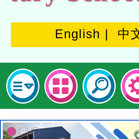
English
中