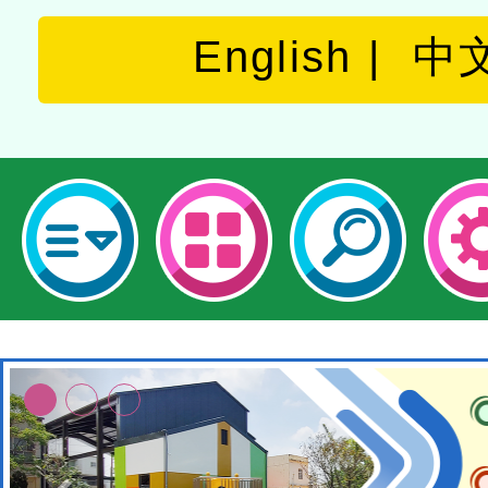
English
中