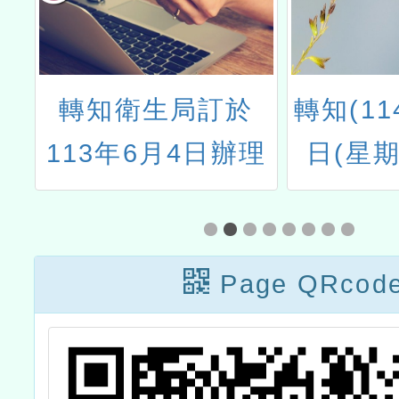
，
轉知衛生局訂於
轉知(11
星
113年6月4日辦理
日(星期
本
「心血管疾病防治
14日(
海
繼續教育訓練」
202
Page QRcod
HOUS
公
「透視風
查
來-氣象