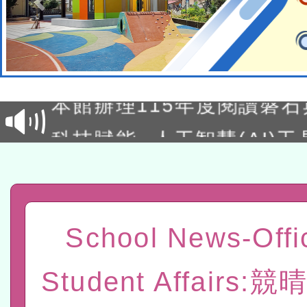
本校115學年度第2次代理
結果公告(無人報名，續辦
適應運動共學行動站研習
本館辦理115年度閱讀磐
讀推動專業研習
科技賦能─人工智慧(AI)
程
A3數位素養講師名單
「數位內容與教學軟體線上課程
t」
有關大陸委員會函釋公務
School News-Offi
赴陸應申請許可一案
轉知經濟部水利署委託財
Student Affairs:
研究院辦理「115年表揚
115年8月22日(星期六)辦