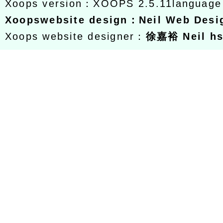
Xoops version：
XOOPS 2.5.11
languag
Xoops
website design
：
Neil Web Des
Xoops website designer：
徐嘉裕 Neil h