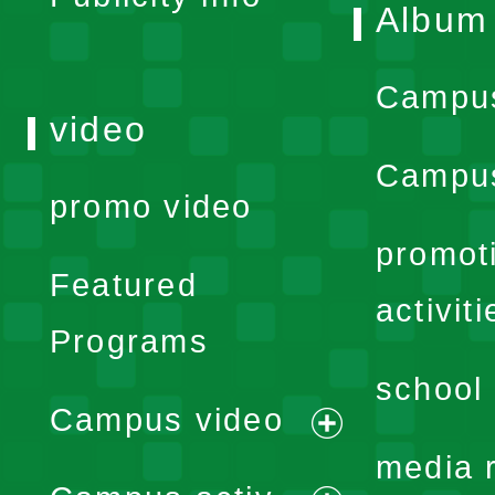
Album
Campu
video
Campus
promo video
promot
Featured
activiti
Programs
school 
Campus video
expand
media 