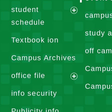
student
campus
expand
schedule
menu
study a
Textbook ion
off cam
Campus Archives
Campus
office file
expand
Campus
info security
menu
Publicity info