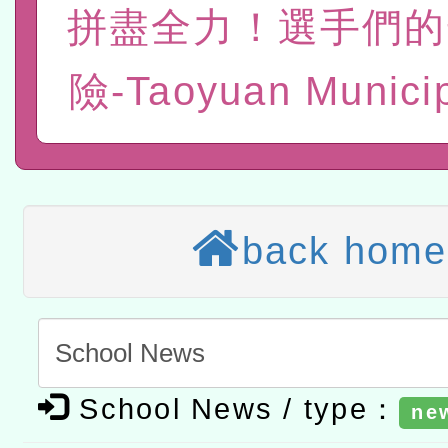
拼盡全力！選手們的
位及節水達人選拔活動」
市孔廟祈福系列活動—儒門
2026年桃園地景藝術節教
險-Taoyuan Municip
航」
本校115學年度第2次代理
結果公告(無人報名，續辦
適應運動共學行動站研習
本館辦理115年度閱讀磐
讀推動專業研習
科技賦能─人工智慧(AI)
back home
程
A3數位素養講師名單
「數位內容與教學軟體線上課程
t」
有關大陸委員會函釋公務
School News / type：
ne
赴陸應申請許可一案
轉知經濟部水利署委託財