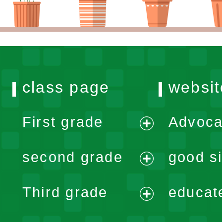
class page
websit
First grade
Advoca
expand
second grade
good si
menu
expand
Third grade
educat
menu
expand