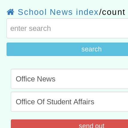
研究院辦理「115年表揚
115年8月22日(星期六)辦
School News index
/coun
位及節水達人選拔活動」
市孔廟祈福系列活動—儒門
2026年桃園地景藝術節教
航」
search
send out