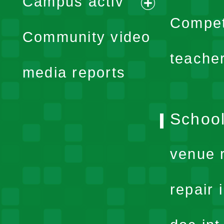
Campus activ
menu
expand
Compet
Community video
menu
teache
media reports
School
venue 
repair 