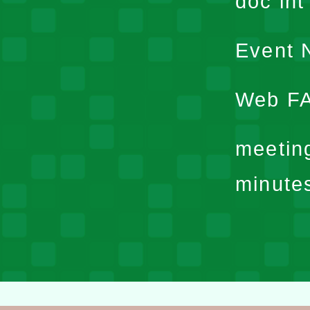
doc in
Event N
Web F
meetin
minute