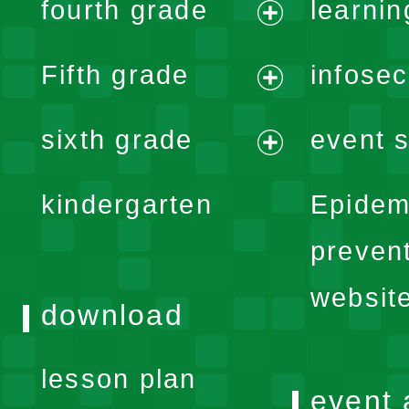
fourth grade
learnin
menu
expand
Fifth grade
infose
menu
expand
sixth grade
event s
menu
expand
kindergarten
Epidem
menu
preven
websit
download
lesson plan
event 