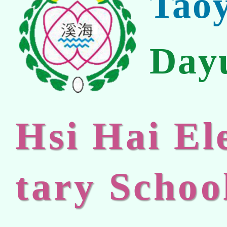
Tao
Day
Hsi Hai E
tary Schoo