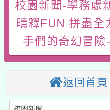
函轉國家教育研究院中心
國立臺灣師範大學辦理「1
校園新聞-學務處
轉知教育部國民及學前
原住民族教育政策研討
年度健康促進學校輔導
晴釋FUN 拼盡全
函轉國立臺灣師範大學
新北市政府教育局辦理「
族教育國際趨勢與發展
業成長研習」實施計畫
轉知有關國立成功大學
手們的奇幻冒險
族語言臺北學習中心11
師專業成長研習實施計
教育部國民及學前教育署「
文教學共融平台-教案
「族語學習班」招生簡章
方素養工作坊新北場」
轉知經濟部水利署委託
年度COVID-19疫苗
件」活動簡章
115年8月22日(星期六)
業技術研究院辦理「11
接種對象擴大為「滿6
返回首頁
2026年桃園地景藝術
桃園市孔廟祈福系列活
用水績優單位及節水達
接種之民眾」措施，延長
「2026桃園藝術巡演
開 智慧啟航」
動」
月28日止