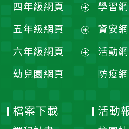
單
四年級網頁
學習網
選
開
展
單
五年級網頁
資安網
選
開
展
單
六年級網頁
活動網
選
開
展
單
幼兒園網頁
防疫網
選
開
單
選
檔案下載
活動
單