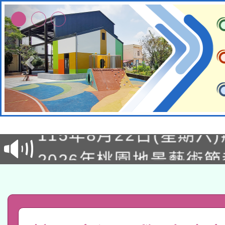
轉知經濟部水利署委託
115年8月22日(星期六)
業技術研究院辦理「11
2026年桃園地景藝術
桃園市孔廟祈福系列活
用水績優單位及節水達
「2026桃園藝術巡演
開 智慧啟航」
動」
轉知教育部國民及學前
關事宜