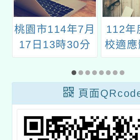
三
桃園市114年7月
112
動
17日13時30分
校適應
份
至14時實施
藍圖實施
2025城鎮韌性
有杖無
(防空)演習，防
頁面QRcod
空警報發放後實
施人、車疏散避
難及交通管制