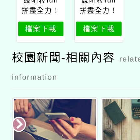
競晴釋fun
競晴釋fun
拼盡全力！
拼盡全力！
選手們的奇
選手們的奇
檔案下載
檔案下載
幻冒險
幻冒險1
校園新聞-相關內容
relat
information