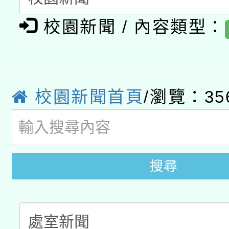
轉知教育部國民及學前
關事宜
校園新聞 / 內容類型：
函轉國家教育研究院中心
國立臺灣師範大學辦理「1
轉知教育部國民及學前
原住民族教育政策研討
年度健康促進學校輔導
函轉國立臺灣師範大學
新北市政府教育局辦理「
族教育國際趨勢與發展
業成長研習」實施計畫
校園新聞首頁
/瀏覽：35
轉知有關國立成功大學
族語言臺北學習中心11
師專業成長研習實施計
教育部國民及學前教育署「
文教學共融平台-教案
「族語學習班」招生簡章
方素養工作坊新北場」
年度COVID-19疫苗
件」活動簡章
搜尋
接種對象擴大為「滿6
接種之民眾」措施，延長