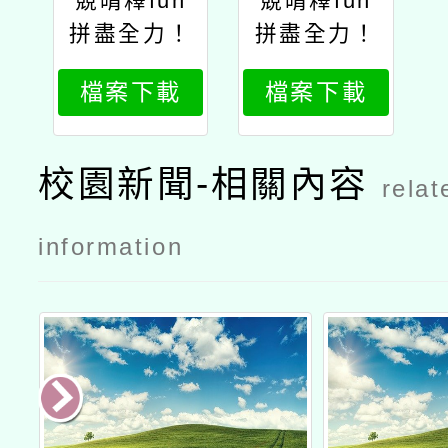
競晴釋fun
競晴釋fun
拼盡全力！
拼盡全力！
選手們的奇
選手們的奇
檔案下載
檔案下載
幻冒險
幻冒險1
校園新聞-相關內容
relat
information