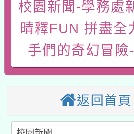
「數位內容與教學軟體線
校園新聞-學務處
有關大陸委員會函釋公
pilot」
晴釋FUN 拼盡全
轉知經濟部水利署委託
薪期間赴陸應申請許可
115年8月22日(星期六)
業技術研究院辦理「11
手們的奇幻冒險
2026年桃園地景藝術
桃園市孔廟祈福系列活
用水績優單位及節水達
本校115學年度第2次
開 智慧啟航」
動」
適應運動共學行動站研
招甄選結果公告(無人
返回首頁
本館辦理115年度閱讀
招)
科技賦能─人工智慧(AI
暨閱讀推動專業研習