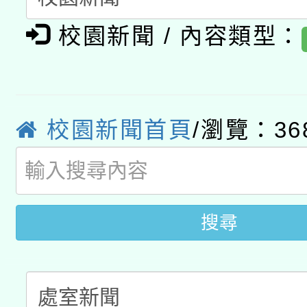
A3數位素養講師名單
礎課程
校園新聞 / 內容類型：
「數位內容與教學軟體線
有關大陸委員會函釋公
pilot」
轉知經濟部水利署委託
薪期間赴陸應申請許可
校園新聞首頁
/瀏覽：36
115年8月22日(星期六)
業技術研究院辦理「11
2026年桃園地景藝術
桃園市孔廟祈福系列活
用水績優單位及節水達
開 智慧啟航」
動」
搜尋