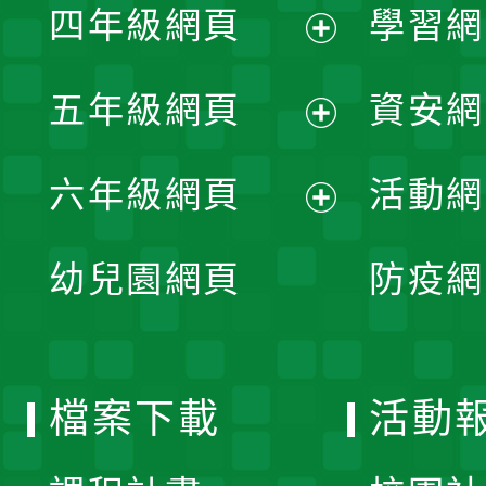
單
四年級網頁
學習網
選
開
展
單
五年級網頁
資安網
選
開
展
單
六年級網頁
活動網
選
開
展
單
幼兒園網頁
防疫網
選
開
單
選
檔案下載
活動
單