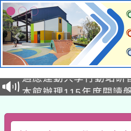
本校115學年度第2次
適應運動共學行動站研
招甄選結果公告(無人
本館辦理115年度閱讀
招)
科技賦能─人工智慧(AI
暨閱讀推動專業研習
A3數位素養講師名單
礎課程