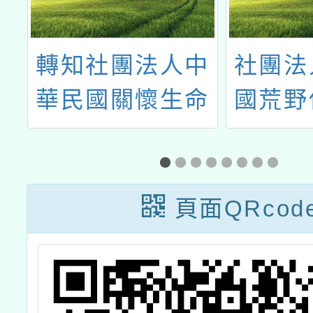
保
轉知社團法人中
社團法
索
華民國關懷生命
國荒野
費
協會2026動保扎
辦理「
徵
根教師研習「一
環境行
起守護牠」
簡章
頁面QRcod