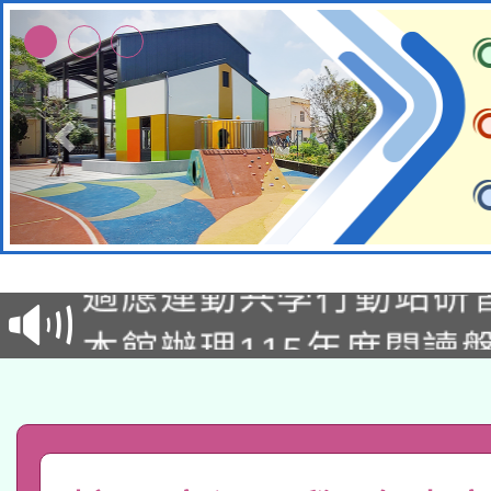
本校115學年度第2次
適應運動共學行動站研
招甄選結果公告(無人
本館辦理115年度閱讀
招)
科技賦能─人工智慧(AI
暨閱讀推動專業研習
A3數位素養講師名單
礎課程