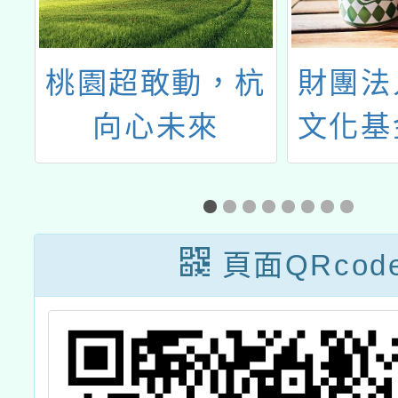
桃園超敢動，杭
財團法
練
向心未來
文化基
「
REND
金頭腦
頁面QRcod
線上