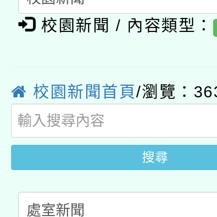
A3數位素養講師名單
礎課程
校園新聞 / 內容類型：
「數位內容與教學軟體線
有關大陸委員會函釋公
pilot」
轉知經濟部水利署委託
薪期間赴陸應申請許可
校園新聞首頁
/瀏覽：36
115年8月22日(星期六)
業技術研究院辦理「11
2026年桃園地景藝術
桃園市孔廟祈福系列活
用水績優單位及節水達
開 智慧啟航」
動」
搜尋