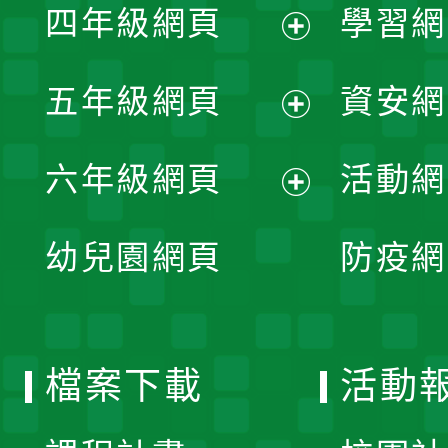
單
四年級網頁
學習網
選
開
展
單
五年級網頁
資安網
選
開
展
單
六年級網頁
活動網
選
開
展
單
幼兒園網頁
防疫網
選
開
單
選
檔案下載
活動
單