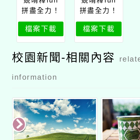
競晴釋fun
競晴釋fun
拼盡全力！
拼盡全力！
選手們的奇
選手們的奇
檔案下載
檔案下載
幻冒險
幻冒險1
校園新聞-相關內容
relat
information