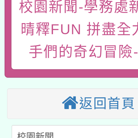
「數位內容與教學軟體線
校園新聞-學務處
有關大陸委員會函釋公
pilot」
晴釋FUN 拼盡全
轉知經濟部水利署委託
薪期間赴陸應申請許可
115年8月22日(星期六)
手們的奇幻冒險
業技術研究院辦理「11
2026年桃園地景藝術
桃園市孔廟祈福系列活
用水績優單位及節水達
本校115學年度第2次
開 智慧啟航」
動」
適應運動共學行動站研
招甄選結果公告(無人
返回首頁
本館辦理115年度閱讀
招)
科技賦能─人工智慧(AI
暨閱讀推動專業研習