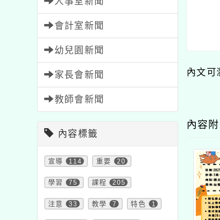
人事室新聞
會計室新聞
幼兒園新聞
內文可
家長會新聞
教師會新聞
內容
內容標籤
宣導
114
重要
20
學習
75
課程
205
注意
33
教學
7
特色
1