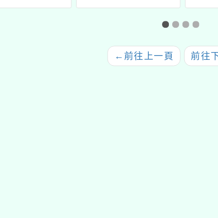
講座：《國際科學
習課程第2梯次
論壇系列16》
「The era of
rtunities and
←
前往上一頁
前往
onsibilities」