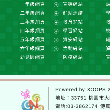
一年級網頁
宣導網站
展
二年級網頁
好站連結
開
展
三年級網頁
教育網站
選
開
展
四年級網頁
學習網站
單
選
開
展
五年級網頁
資安網站
單
選
開
展
六年級網頁
活動網站
單
選
開
展
幼兒園網頁
防疫網站
單
選
開
單
選
單
Powered by
XOOPS
2
地址：
33751 桃園市
電話:03-3862174
傳真