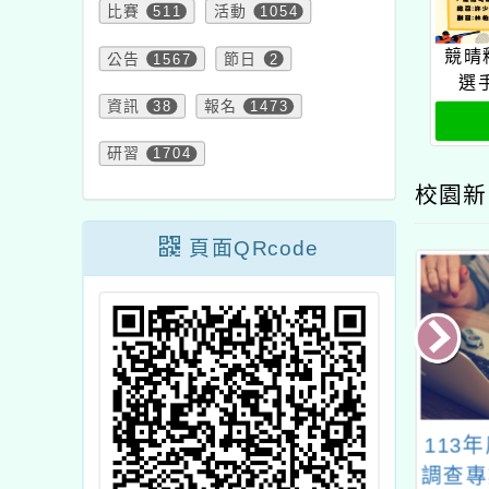
比賽
511
活動
1054
競晴
公告
1567
節日
2
選
資訊
38
報名
1473
研習
1704
校園新
頁面QRcode
年度海洋素養創新
113年度校園性別事件
函轉
教學競賽簡章
調查專業人員培訓班暨
113