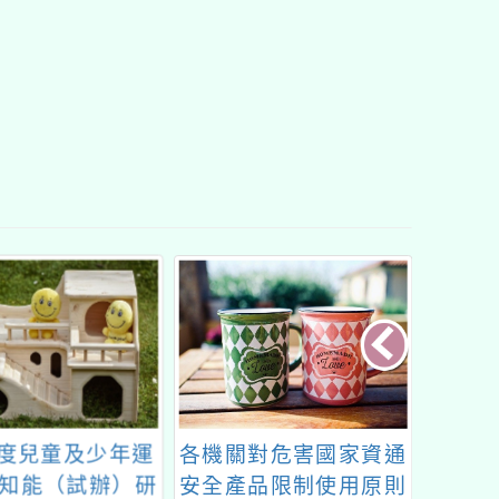
關對危害國家資通
「113年度心三美典範
FUN
產品限制使用原則
遴選活動實施計畫」1