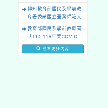
轉知教育部國民及學前教
育署委請國立臺灣師範大
學辦理「114至115年度
教育部國民及學前教育署
健康促進學校輔導計畫師
「114-115年度COVID-
資專業成長研習」實施計
19疫苗接種計畫」公費接
畫
觀看更多內容
種對象擴大為「滿6個月
以上尚未接種之民眾」措
施，延長至115年9月28
日止