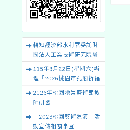
行為人防治教育專業人
線上
員培訓班一案
教育
—— 
oppo
resp
轉知經濟部水利署委託財
團法人工業技術研究院辦
理「115年表揚節約用水
115年8月22日(星期六)辦
績優單位及節水達人選拔
理「2026桃園市孔廟祈福
活動」
系列活動—儒門初開 智慧
2026年桃園地景藝術節教
啟航」
師研習
「2026桃園藝術巡演」活
動宣傳相關事宜