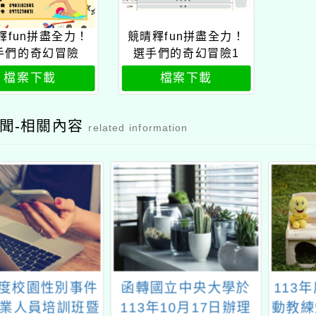
釋fun拼盡全力！
競晴釋fun拼盡全力！
手們的奇幻冒險
選手們的奇幻冒險1
檔案下載
檔案下載
聞-相關內容
related information
國立中央大學於
113年度兒童及少年運
各機
年10月17日辦理
動教練知能（試辦）研
安全