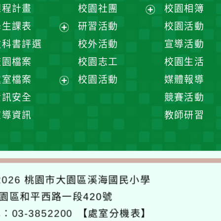
課程計畫
校園社團
校園相簿
展
學生課表
研習活動
校園活動
開
展
教科書評選
校外活動
宣導活動
選
開
校園檔案
校園志工
校園生活
單
選
處室檔案
校園活動
媒體報導
單
展
資訊安全
競賽活動
開
宣導資訊
教師研習
選
單
026
桃園市大園區溪海國民小學
大園區和平西路一段420號
：03-3852200
【處室分機表】