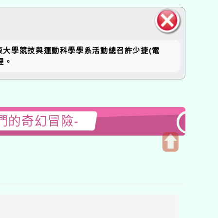
關閉區
臺東大學競技與運動科學學系活動總召許少捷(電
塊
理。
們的奇幻冒險-
開
啟
上
方
區
塊