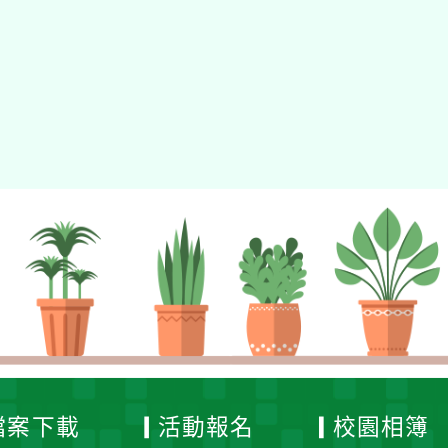
tyc2023
gle、Firefox、Vivaldi、Opera
支援行
 2.5.11
網站語系：zh-TW
eil網站設計工坊
徐嘉裕 Neil hsu
檔案下載
活動報名
校園相簿