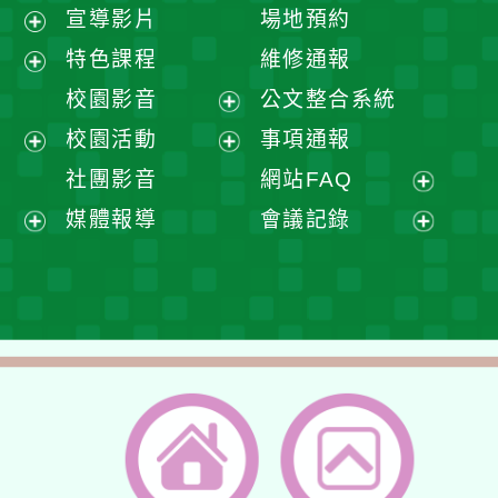
宣導影片
場地預約
展
特色課程
維修通報
開
展
校園影音
公文整合系統
選
開
展
校園活動
事項通報
單
選
開
展
展
社團影音
網站FAQ
單
選
開
開
展
媒體報導
會議記錄
單
選
選
開
展
展
單
單
選
開
開
單
選
選
單
單