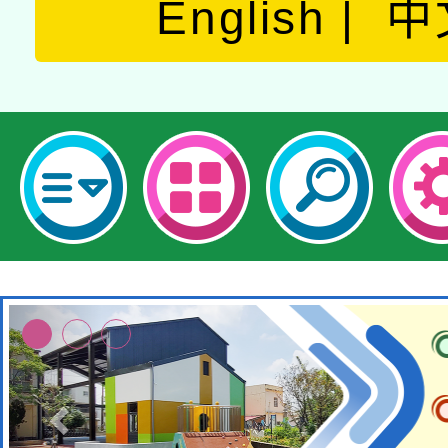
English
中