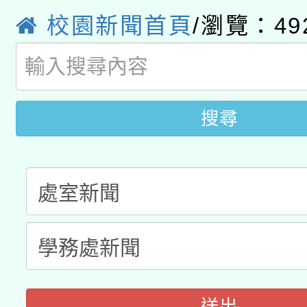
115年8月22日(星期六)
校園新聞首頁
/瀏覽：49
業技術研究院辦理「11
2026年桃園地景藝術
桃園市孔廟祈福系列活
用水績優單位及節水達
開 智慧啟航」
動」
搜尋
送出