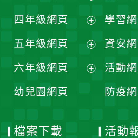
開
展
單
四年級網頁
學習網
選
開
展
單
五年級網頁
資安網
選
開
展
單
六年級網頁
活動網
選
開
展
單
幼兒園網頁
防疫網
選
開
單
選
檔案下載
活動
單