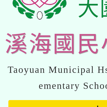
大
溪海國民
Taoyuan Municipal Hs
ementary Scho