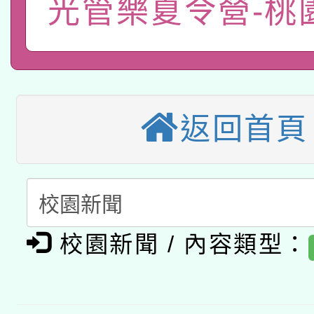
光管樂夏令營-桃
2026年桃園地景藝術
桃園市孔廟祈福系列活
用水績優單位及節水達
本校115學年度第2次
開 智慧啟航」
動」
適應運動共學行動站研
招甄選結果公告(無人
返回首頁
本館辦理115年度閱讀
招)
科技賦能─人工智慧(AI
暨閱讀推動專業研習
A3數位素養講師名單
礎課程
「數位內容與教學軟體線
校園新聞 / 內容類型：
有關大陸委員會函釋公
pilot」
轉知經濟部水利署委託
薪期間赴陸應申請許可