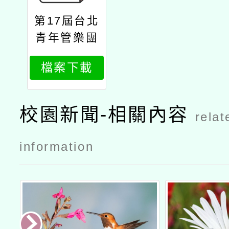
第17屆台北
青年管樂團
陽光管樂夏
檔案下載
令營
校園新聞-相關內容
relat
information