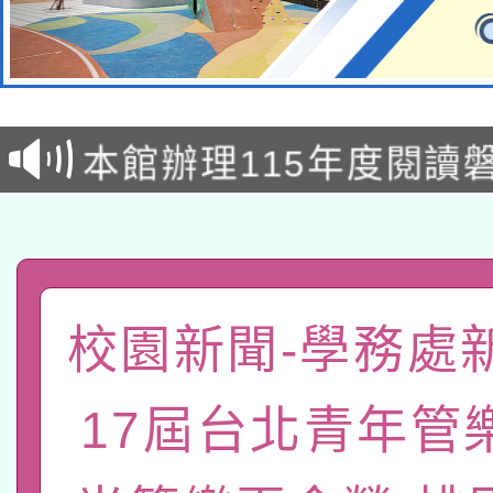
本校115學年度第2次
適應運動共學行動站研
招甄選結果公告(無人
本館辦理115年度閱讀
招)
科技賦能─人工智慧(AI
暨閱讀推動專業研習
A3數位素養講師名單
礎課程
「數位內容與教學軟體線
校園新聞-學務處
有關大陸委員會函釋公
pilot」
轉知經濟部水利署委託
17屆台北青年管
薪期間赴陸應申請許可
115年8月22日(星期六)
業技術研究院辦理「11