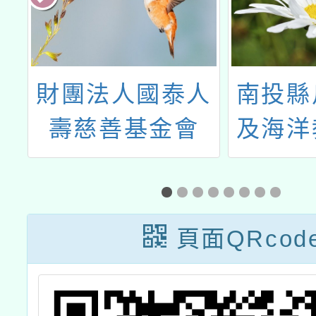
人
南投縣戶外教育
蘆竹國
及海洋教育資源
市分區
毒
網
蘆竹區
企
蹟-水
產業
頁面QRcod