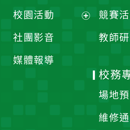
展
校園活動
競賽活
開
展
社團影音
教師研
選
開
單
媒體報導
選
校務
單
場地預
維修通