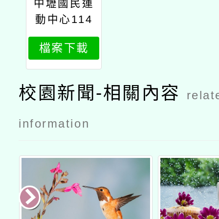
中壢國民運
動中心114
年度暑期兒
檔案下載
童營隊
校園新聞-相關內容
relat
information