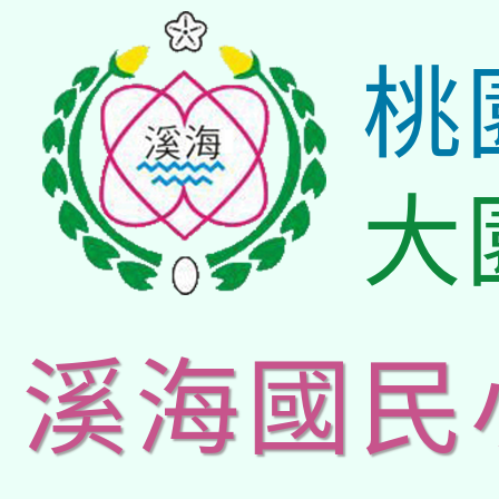
桃
大
溪海國民