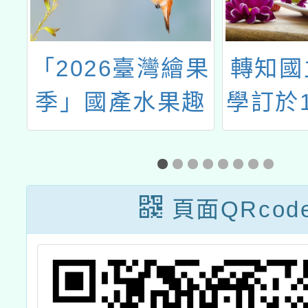
人
「2026臺灣繪果
轉知國
樂
季」國產水果趣
學訂於1
味繪畫比賽辦法
27日至
1
1份
辦理「
教育種
頁面QRcod
訓