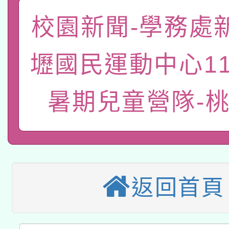
「數位內容與教學軟體線
校園新聞-學務處
有關大陸委員會函釋公
pilot」
壢國民運動中心1
轉知經濟部水利署委託
薪期間赴陸應申請許可
115年8月22日(星期六)
業技術研究院辦理「11
暑期兒童營隊-
2026年桃園地景藝術
桃園市孔廟祈福系列活
用水績優單位及節水達
本校115學年度第2次
開 智慧啟航」
動」
適應運動共學行動站研
招甄選結果公告(無人
返回首頁
本館辦理115年度閱讀
招)
科技賦能─人工智慧(AI
暨閱讀推動專業研習