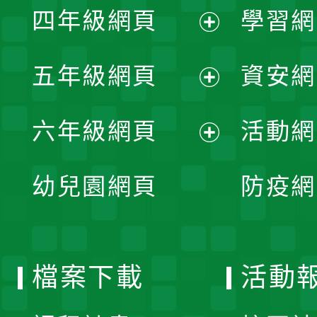
單
四年級網頁
學習網
選
開
展
單
五年級網頁
資安網
選
開
展
單
六年級網頁
活動網
選
開
展
單
幼兒園網頁
防疫網
選
開
單
選
檔案下載
活動
單