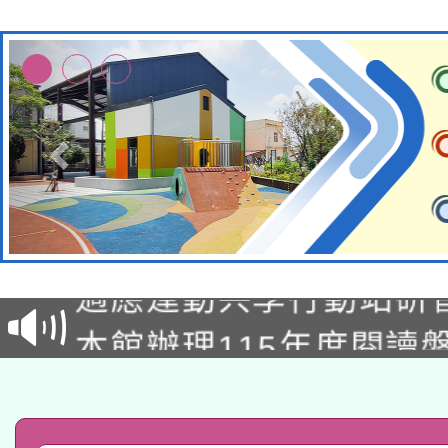
本校115學年度第2次
適應運動共學行動站研
招甄選結果公告(無人
本館辦理115年度閱讀
招)
科技賦能─人工智慧(AI
暨閱讀推動專業研習
A3數位素養講師名單
礎課程