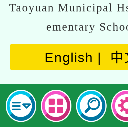
Taoyuan Municipal Hs
ementary Scho
English
中