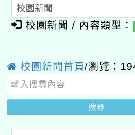
A3數位素養講師名單
礎課程
校園新聞 / 內容類型：
「數位內容與教學軟體線
有關大陸委員會函釋公
pilot」
轉知經濟部水利署委託
薪期間赴陸應申請許可
校園新聞首頁
/瀏覽：19
115年8月22日(星期六)
業技術研究院辦理「11
2026年桃園地景藝術
桃園市孔廟祈福系列活
用水績優單位及節水達
開 智慧啟航」
動」
搜尋