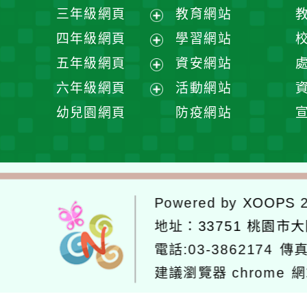
開
展
三年級網頁
教育網站
選
開
展
四年級網頁
學習網站
單
選
開
展
五年級網頁
資安網站
單
選
開
展
六年級網頁
活動網站
單
選
開
展
幼兒園網頁
防疫網站
單
選
開
單
選
單
Powered by
XOOPS
2
地址：
33751 桃園市
電話:03-3862174
傳真
建議瀏覽器 chrome
網
網站設計：