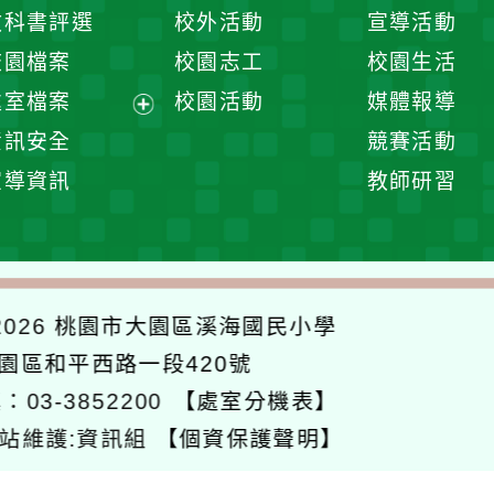
開
展
教科書評選
校外活動
宣導活動
選
開
校園檔案
校園志工
校園生活
單
選
處室檔案
校園活動
媒體報導
單
展
資訊安全
競賽活動
開
宣導資訊
教師研習
選
單
026
桃園市大園區溪海國民小學
大園區和平西路一段420號
：03-3852200
【處室分機表】
站維護:資訊組
【個資保護聲明】