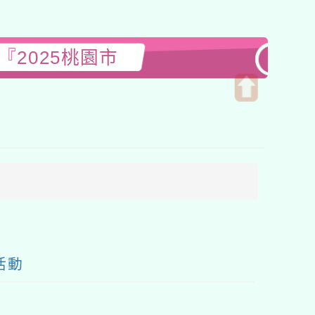
2025桃園市
開
啟
上
方
區
塊
活動