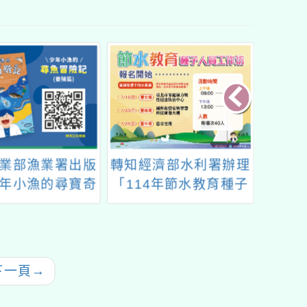
業部漁業署出版
轉知經濟部水利署辦理
北臺八
年小漁的尋寶奇
「114年節水教育種子
20
及「少年小漁的
人員工作坊」簡章及海
福保
冒險記（養殖
報各1份
）」電子繪本
下一頁
→