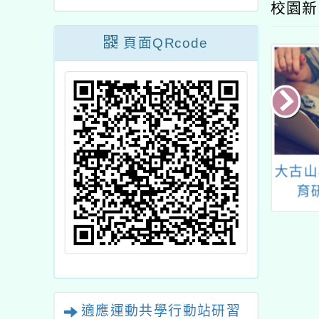
校園新
頁面QRcode
主張．勇敢說」
為鼓勵民眾踴躍參與本
大古山
權益嘉年華活動
府衛生局辦理之「說出
育
來，更健康！公民參與
暨衛教工作坊－新住民
衛生保健友善服務」
適應運動共學行動站研習