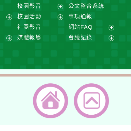
開
展
校園影音
公文整合系統
選
開
展
校園活動
事項通報
單
選
開
展
展
社團影音
網站FAQ
單
選
開
開
展
媒體報導
會議記錄
單
選
選
開
展
展
單
單
選
開
開
單
選
選
單
單
返回首頁
返回頂端