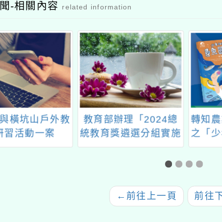
聞-相關內容
related information
與橫坑山戶外教
教育部辦理「2024總
轉知農
研習活動一案
統教育獎遴選分組實施
之「少
計畫」1份
航記」
尋魚
篇
←
前往上一頁
前往