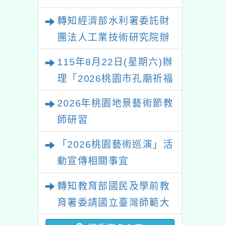
轉知經濟部水利署委託財
團法人工業技術研究院辦
理「115年表揚節約用水
115年8月22日(星期六)辦
績優單位及節水達人選拔
理「2026桃園市孔廟祈福
活動」
系列活動—儒門初開 智慧
2026年桃園地景藝術節教
啟航」
師研習
「2026桃園藝術巡演」活
動宣傳相關事宜
轉知教育部國民及學前教
育署委請國立臺灣師範大
學辦理「114至115年度