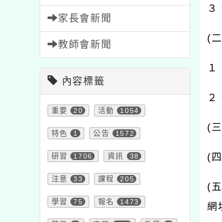
３
家長會新聞
(
教師會新聞
１
內容標籤
２
重要
20
活動
1054
(
特色
1
公告
1572
(
研習
1706
資訊
38
注意
33
課程
205
(
學習
75
報名
1473
網