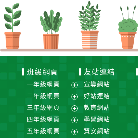
班級網頁
友站連結
一年級網頁
宣導網站
展
二年級網頁
好站連結
開
展
三年級網頁
教育網站
選
開
展
四年級網頁
學習網站
單
選
開
展
五年級網頁
資安網站
單
選