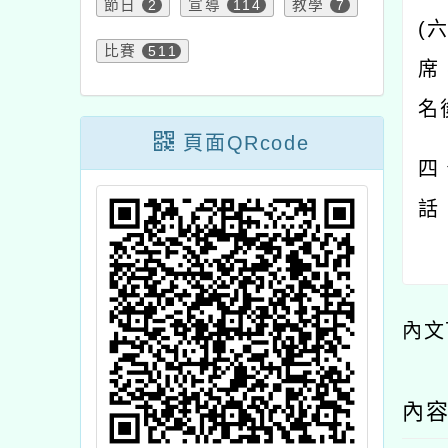
節日
2
宣導
114
教學
7
(
比賽
511
席
名
頁面QRcode
四
話：
內文
內