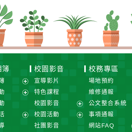
相簿
校園影音
校務專區
簿
宣導影片
場地預約
展
動
特色課程
維修通報
開
展
動
校園影音
公文整合系統
選
開
展
活
校園活動
事項通報
單
選
開
展
展
導
社團影音
網站FAQ
單
選