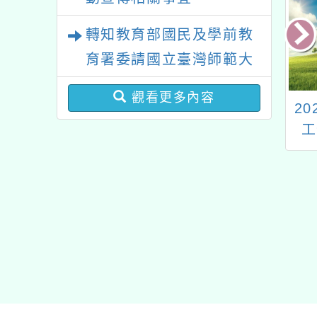
轉知教育部國民及學前教
育署委請國立臺灣師範大
學辦理「114至115年度
觀看更多內容
團法人天下雜誌
因應流感季，請貴校
2
健康促進學校輔導計畫師
金會與天下雜誌
(園)加強宣導尚未施打
工
資專業成長研習」實施計
 2025永續台灣
流感疫苗之教職員工生
『
畫
案－線上教案分
儘速完成接種
環
享會」