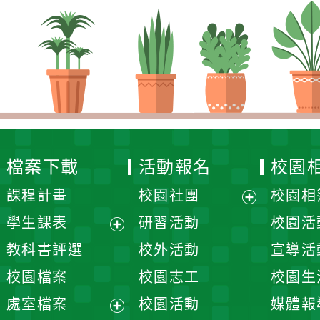
檔案下載
活動報名
校園
課程計畫
校園社團
校園相
展
學生課表
研習活動
校園活
開
展
教科書評選
校外活動
宣導活
選
開
校園檔案
校園志工
校園生
單
選
處室檔案
校園活動
媒體報
單