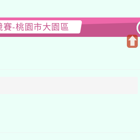
競賽-桃園市大園區
開
啟
上
方
區
塊