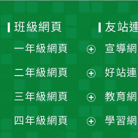
班級網頁
友站
一年級網頁
宣導網
展
二年級網頁
好站連
開
展
三年級網頁
教育網
選
開
展
單
四年級網頁
學習網
選
開
展