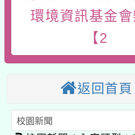
115年8月22日(星期六)
業技術研究院辦理「11
環境資訊基金會
2026年桃園地景藝術
桃園市孔廟祈福系列活
用水績優單位及節水達
【2
本校115學年度第2次
開 智慧啟航」
動」
適應運動共學行動站研
招甄選結果公告(無人
本館辦理115年度閱讀
招)
科技賦能─人工智慧(AI
返回首頁
暨閱讀推動專業研習
A3數位素養講師名單
礎課程
「數位內容與教學軟體線
有關大陸委員會函釋公
pilot」