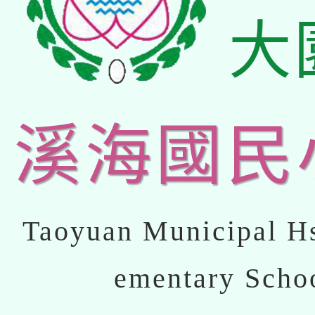
大
溪海國民
Taoyuan Municipal Hs
ementary Scho