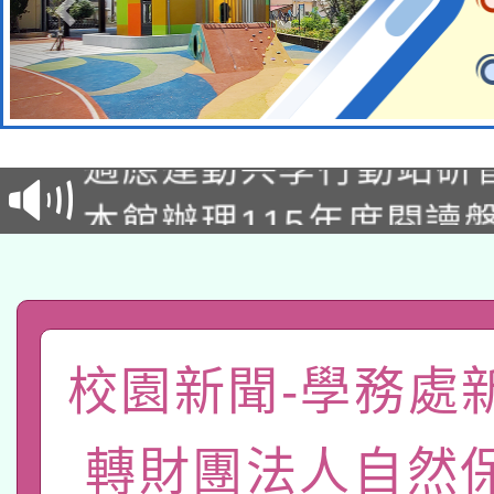
本校115學年度第2次
適應運動共學行動站研
招甄選結果公告(無人
本館辦理115年度閱讀
招)
科技賦能─人工智慧(AI
暨閱讀推動專業研習
A3數位素養講師名單
礎課程
「數位內容與教學軟體線
校園新聞-學務處
有關大陸委員會函釋公
pilot」
轉財團法人自然
轉知經濟部水利署委託
薪期間赴陸應申請許可