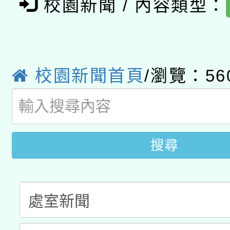
校園新聞 / 內容類型：
轉知經濟部水利署委託
薪期間赴陸應申請許可
115年8月22日(星期六)
業技術研究院辦理「11
2026年桃園地景藝術
桃園市孔廟祈福系列活
校園新聞首頁
/瀏覽：56
用水績優單位及節水達
開 智慧啟航」
動」
搜尋