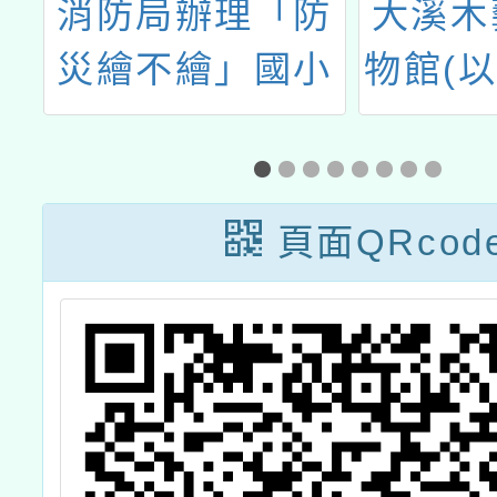
育
消防局辦理「防
大溪木
災繪不繪」國小
物館(
質
學童創意繪畫競
博館)辦
賽
度木藝
公
教案
頁面QRcod