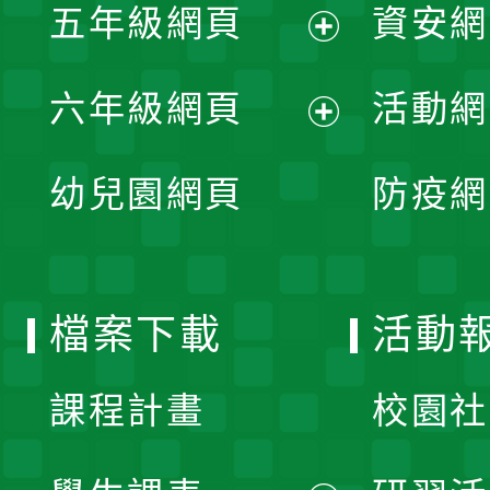
單
五年級網頁
資安網
選
開
展
單
六年級網頁
活動網
選
開
展
單
幼兒園網頁
防疫網
選
開
單
選
檔案下載
活動
單
課程計畫
校園社