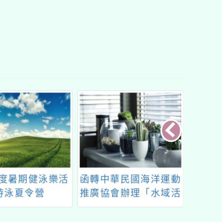
年度暑期健泳樂活
函轉中華民國海洋運動
楓樹
游泳夏令營
推廣協會辦理「水域活
11
動研習會」簡章
制：師
等