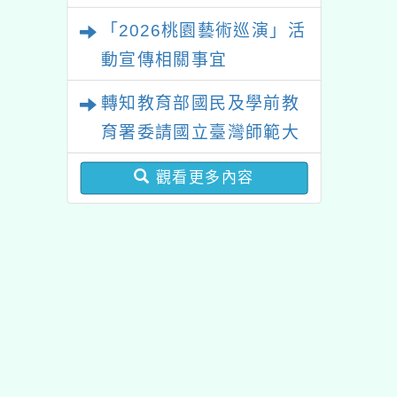
「2026桃園藝術巡演」活
動宣傳相關事宜
轉知教育部國民及學前教
育署委請國立臺灣師範大
學辦理「114至115年度
觀看更多內容
健康促進學校輔導計畫師
資專業成長研習」實施計
畫
佈景版本：
neilhhes