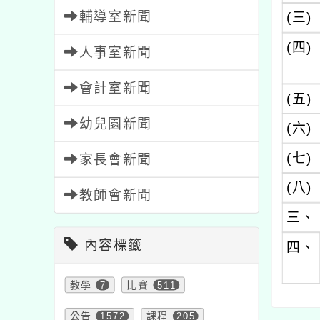
輔導室新聞
(三)
(四)
人事室新聞
會計室新聞
(五)
幼兒園新聞
(六)
(七)
家長會新聞
(八)
教師會新聞
三、
內容標籤
四、
教學
7
比賽
511
公告
1572
課程
205