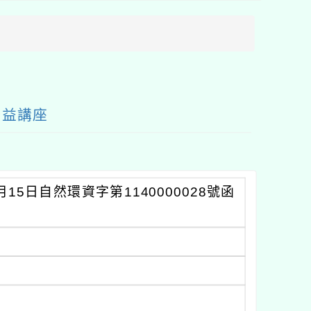
方
區
塊
公益講座
5日自然環資字第1140000028號函