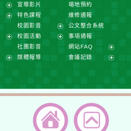
宣導影片
場地預約
展
特色課程
維修通報
開
展
校園影音
公文整合系統
選
開
展
校園活動
事項通報
單
選
開
展
展
社團影音
網站FAQ
單
選
開
開
展
媒體報導
會議記錄
單
選
選
開
展
展
單
單
選
開
開
單
選
選
單
單