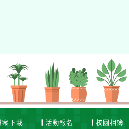
gle、Firefox、Vivaldi、Opera
支援行
 2.5.11
網站語系：zh-TW
eil網站設計工坊
徐嘉裕 Neil hsu
檔案下載
活動報名
校園相簿