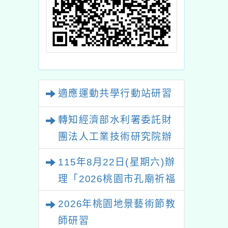
製作比賽實施計
畫」1份
適應運動共學行動站研習
轉知經濟部水利署委託財
團法人工業技術研究院辦
理「115年表揚節約用水
115年8月22日(星期六)辦
績優單位及節水達人選拔
理「2026桃園市孔廟祈福
活動」
系列活動—儒門初開 智慧
2026年桃園地景藝術節教
啟航」
師研習