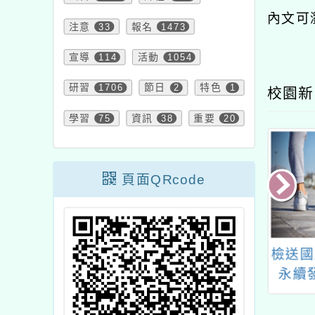
內文可
注意
33
報名
1473
宣導
114
活動
1054
研習
1706
節日
2
特色
1
校園新
學習
75
資訊
38
重要
20
頁面QRcode
高榮國小辦理
交通部中央氣象署臺灣
檢送國
4學年度健康促進
南區氣象中心舉辦
永續
計畫─『口腔保
「2024年氣象文史交
「淨零
題中心學校創意
流研習營活動簡章