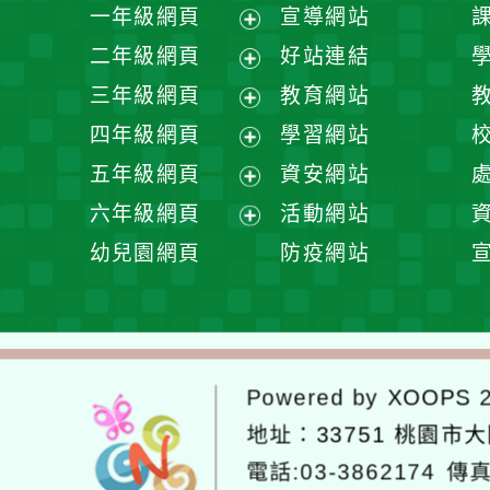
一年級網頁
宣導網站
展
二年級網頁
好站連結
開
展
三年級網頁
教育網站
選
開
展
四年級網頁
學習網站
單
選
開
展
五年級網頁
資安網站
單
選
開
展
六年級網頁
活動網站
單
選
開
展
幼兒園網頁
防疫網站
單
選
開
單
選
單
Powered by
XOOPS
2
地址：
33751 桃園市
電話:03-3862174
傳真