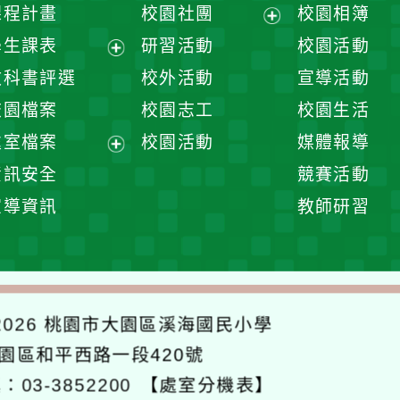
課程計畫
校園社團
校園相簿
展
學生課表
研習活動
校園活動
開
展
教科書評選
校外活動
宣導活動
選
開
校園檔案
校園志工
校園生活
單
選
處室檔案
校園活動
媒體報導
單
展
資訊安全
競賽活動
開
宣導資訊
教師研習
選
單
026
桃園市大園區溪海國民小學
大園區和平西路一段420號
：03-3852200
【處室分機表】