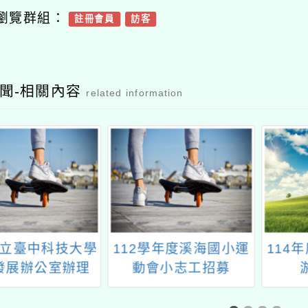
瀏覽群組：
註冊會員
訪客
聞-相關內容
related information
立臺中科技大學
112學年度溪海國小運
114
發展辦公室辦理
動會小志工招募
永續資料視覺化
工作坊」