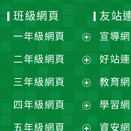
班級網頁
友站
一年級網頁
宣導網
展
二年級網頁
好站連
開
展
三年級網頁
教育網
選
開
展
單
四年級網頁
學習網
選
開
展
單
五年級網頁
資安網
選