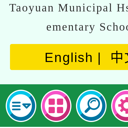
Taoyuan Municipal Hs
ementary Scho
English
中