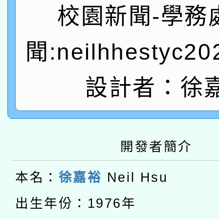
有關本府115年70歲
答一案
校園新聞-學務
一案。
本校115學年度第2次
人員健康講座「吃得安
聞:neilhhestyc2
適應運動共學行動站研
招甄選結果公告(無人
心」，鼓勵退休同仁踴
本館辦理115年度閱讀
設計者：徐
招)
案。
科技賦能─人工智慧(AI
暨閱讀推動專業研習
A3數位素養講師名單
礎課程
開發者簡介
本校115學年度第1次
本名：
徐嘉裕
Neil Hsu
本校115學年度第2次
第3次招考甄選結果公告
有關原住民族委員會11
出生年份：1976年
次招考甄選結果公告(尚