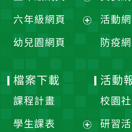
開
展
單
六年級網頁
活動網
選
開
展
單
幼兒園網頁
防疫網
選
開
單
選
檔案下載
活動
單
課程計畫
校園社
學生課表
研習活