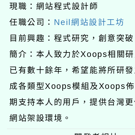
兒童少年暑期犯罪預防
現職：網站程式設計師
公告之原住民族歲時祭
有關本府115年70歲
答一案
任職公司：
Neil網站設計工坊
一案。
本校115學年度第2次
人員健康講座「吃得安
目前興趣：程式研究，創意突破
適應運動共學行動站研
招甄選結果公告(無人
心」，鼓勵退休同仁踴
簡介：本人致力於Xoops相關
本館辦理115年度閱讀
招)
已有數十餘年，希望能將所研發
案。
科技賦能─人工智慧(AI
暨閱讀推動專業研習
成各類型Xoops模組及Xoops
A3數位素養講師名單
礎課程
期支持本人的用戶，提供台灣更
網站架設環境。