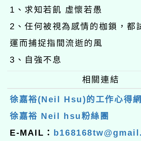
1、求知若飢 虛懷若愚
2、任何被視為感情的枷鎖，都
運而捕捉指間流逝的風
3、自強不息
相關連結
徐嘉裕(Neil Hsu)的工作心得
徐嘉裕 Neil hsu粉絲團
E-MAIL：
b168168tw@gmail