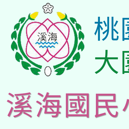
桃
大
溪海國民