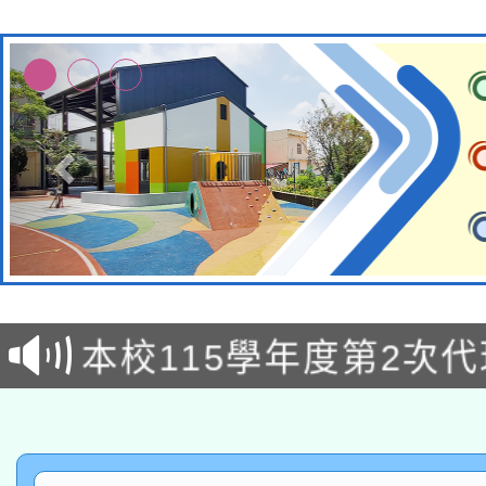
本校115學年度第1次
本校115學年度第2次
第3次招考甄選結果公告
有關原住民族委員會11
次招考甄選結果公告(尚
兒童少年暑期犯罪預防
公告之原住民族歲時祭