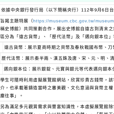
依據中央銀行發行局（以下簡稱央行）112年9月6日台央
旨揭主題特展（
https://museum.cbc.gov.tw/museum
稱史博館）共同策劃合作，展出史博館自遠古到清末之
區分為「遠古貨幣」、「歷代法幣」及「邁向銀本位」
遠古貨幣：展示夏商時期之貝幣及春秋戰國布幣、刀
歷代法幣：展示秦半兩、漢五銖及唐、宋、元、明、
邁向銀本位：展示銀錠、元寶與銀元等代表邁向銀本
學生可隨時利用虛擬展覽館網站，欣賞珍貴古錢幣，該
介，也承載著鑄造當時之審美觀、文化意涵與貨幣主權
塵往事」。
另為滿足多元觀賞需求與豐富知識性，本虛擬展覽館除