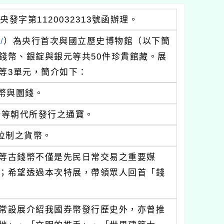
發字第1120032313號函辦理。
/
）為央行首次與國立歷史博物館（以下簡
錢幣、銀錠與銀元等共50件珍貴館藏。展
等3單元，簡介如下：
幣與圜錢。
清等朝代所發行之通寶。
位制之貨幣。
等古錢幣不僅是先民日常交易之重要媒
；希望透過本次特展，帶領眾人回首「錢
常設展介紹我國券幣發行歷史外，亦曾推