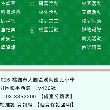
展
學生課表
研習活動
校園活動
開
展
教科書評選
校外活動
宣導活動
選
開
校園檔案
校園志工
校園生活
單
選
處室檔案
校園活動
媒體報導
單
展
資訊安全
競賽活動
開
宣導資訊
教師研習
選
單
026
桃園市大園區溪海國民小學
大園區和平西路一段420號
：03-3852200
【處室分機表】
站維護:資訊組
【個資保護聲明】