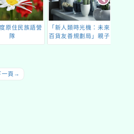
年度原住民族語營
「新人類時光機：未來
202
隊
百貨友善規劃局」親子
工作
共學課程
『共創
環境：
下一頁
→