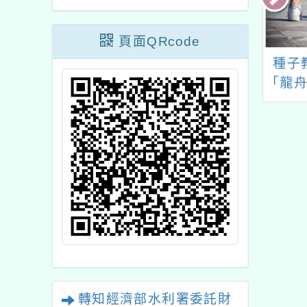
頁面QRcode
年山域嚮導增能線
「性侵害防治網絡合作
種子
上系列講座
及專業人員訓練計畫」
「龍舟
網絡研討會報名資訊及
課程一案
轉知經濟部水利署委託財