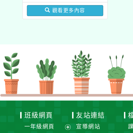
資專業成長研習」實施計
19疫苗接種計畫」公費接
畫
觀看更多內容
種對象擴大為「滿6個月
以上尚未接種之民眾」措
施，延長至115年9月28
日止
班級網頁
友站連結
一年級網頁
宣導網站