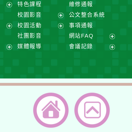
展
特色課程
維修通報
開
展
校園影音
公文整合系統
選
開
展
校園活動
事項通報
單
選
開
展
展
社團影音
網站FAQ
單
選
開
開
展
媒體報導
會議記錄
單
選
選
開
展
展
單
單
選
開
開
單
選
選
單
單
返回首頁
返回頂端