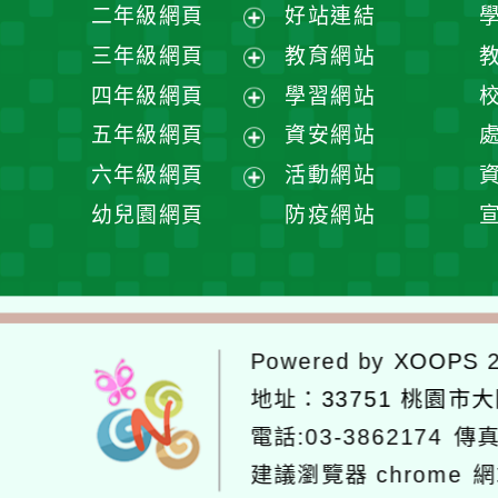
展
二年級網頁
好站連結
開
展
三年級網頁
教育網站
選
開
展
四年級網頁
學習網站
單
選
開
展
五年級網頁
資安網站
單
選
開
展
六年級網頁
活動網站
單
選
開
展
幼兒園網頁
防疫網站
單
選
開
單
選
單
Powered by
XOOPS
2
地址：
33751 桃園市
電話:03-3862174
傳真
建議瀏覽器 chrome
網