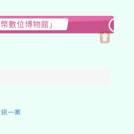
券幣數位博物館」
開
啟
上
方
區
塊
資訊一案