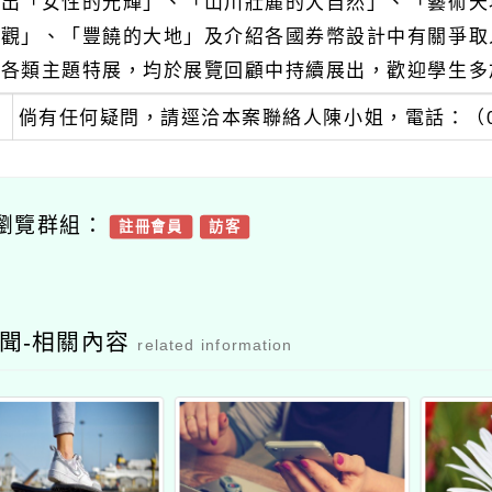
出「女性的光輝」、「山川壯麗的大自然」、「藝術天
觀」、「豐饒的大地」及介紹各國券幣設計中有關爭取
各類主題特展，均於展覽回顧中持續展出，歡迎學生多
倘有任何疑問，請逕洽本案聯絡人陳小姐，電話：（02）
瀏覽群組：
註冊會員
訪客
聞-相關內容
related information