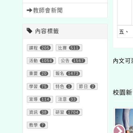
教師會新聞
內容標籤
五、
課程
205
比賽
511
內文可
活動
1054
公告
1567
重要
20
報名
1473
學習
75
特色
1
節日
2
校園新
宣導
114
注意
33
資訊
38
研習
1704
教學
7