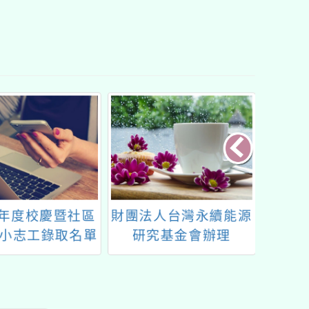
學年度校慶暨社區
財團法人台灣永續能源
桃園市
小志工錄取名單
研究基金會辦理
理「
「2024台灣永續教育
獎」