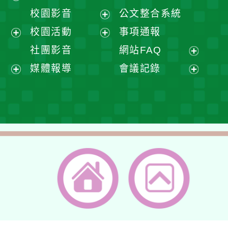
開
展
校園影音
公文整合系統
選
開
展
校園活動
事項通報
單
選
開
展
展
社團影音
網站FAQ
單
選
開
開
展
媒體報導
會議記錄
單
選
選
開
展
展
單
單
選
開
開
單
選
選
單
單
返回首頁
返回頂端