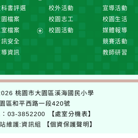
開
展
教科書評選
校外活動
宣導活動
選
開
校園檔案
校園志工
校園生活
單
選
處室檔案
校園活動
媒體報導
單
展
資訊安全
競賽活動
開
宣導資訊
教師研習
選
單
026
桃園市大園區溪海國民小學
大園區和平西路一段420號
：03-3852200
【處室分機表】
站維護:資訊組
【個資保護聲明】