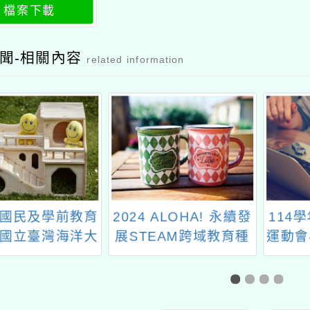
檔案下載
聞-相關內容
related information
國民及學前教育
2024 ALOHA! 永續發
114
國立臺灣海洋大
展STEAM跨域教育種
運動會
「鏡頭下的戶外
子教師培訓營
戶外教育攝影展
件活動資訊一案