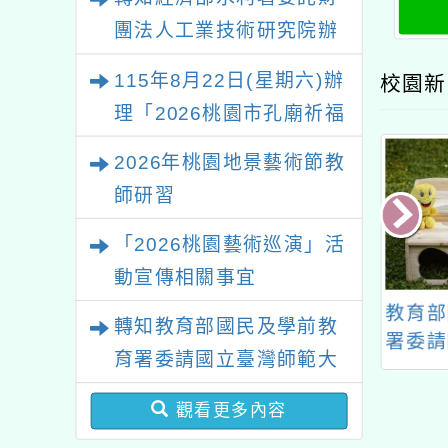
團法人工業技術研究院辦
理「115年表揚節約用水
115年8月22日(星期六)辦
校園新
績優單位及節水達人選拔
理「2026桃園市孔廟祈福
活動」
系列活動—儒門初開 智慧
2026年桃園地景藝術節教
啟航」
師研習
「2026桃園藝術巡演」活
動宣傳相關事宜
灣菸酒股份有限
中壢分局辦理114年寒
教育部
轉知教育部國民及學前教
日啤酒廠環境教
假「動感青春派對」闖
署委請
育署委請國立臺灣師範大
育活動資訊
關活動簡章及海報各1
學辦理
學辦理「114至115年度
份
教育」
觀看更多內容
健康促進學校輔導計畫師
作品徵