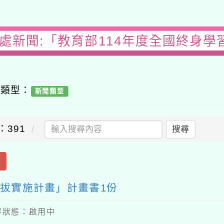
務處新聞:「教育部114年度全國終身學
容類型：
新聞類型
：391
搜尋
出
選拔實施計畫」計畫書1份
 內容狀態：啟用中