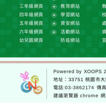
開
展
三年級網頁
教育網站
選
開
展
四年級網頁
學習網站
單
選
開
展
五年級網頁
資安網站
單
選
開
展
六年級網頁
活動網站
單
選
開
展
幼兒園網頁
防疫網站
單
選
開
單
選
單
Powered by
XOOPS
2
地址：
33751 桃園市
電話:03-3862174
傳真
建議瀏覽器 chrome
網
網站設計：