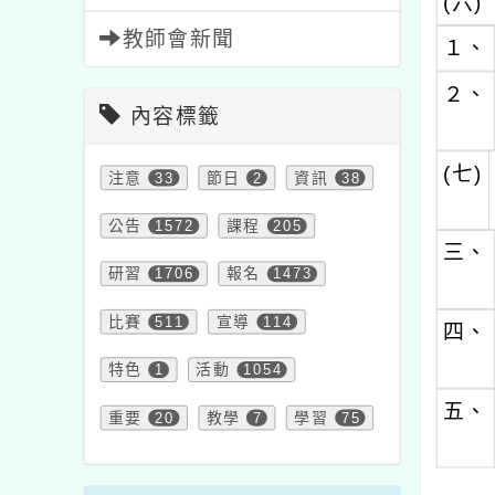
(六)
教師會新聞
１、
２、
內容標籤
(七)
注意
33
節日
2
資訊
38
公告
1572
課程
205
三、
研習
1706
報名
1473
比賽
511
宣導
114
四、
特色
1
活動
1054
五、
重要
20
教學
7
學習
75