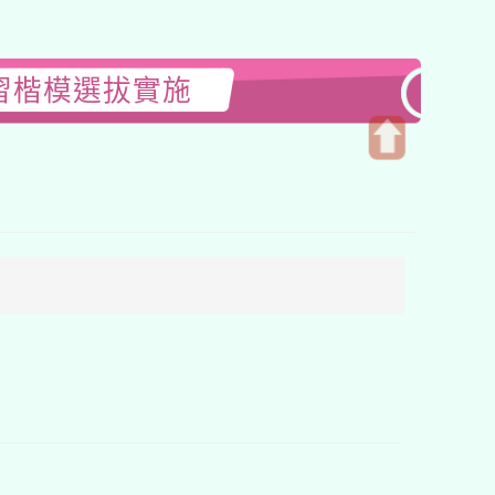
習楷模選拔實施
開
啟
上
方
區
塊