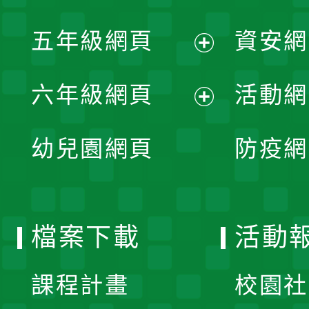
開
展
單
五年級網頁
資安網
選
開
展
單
六年級網頁
活動網
選
開
展
單
幼兒園網頁
防疫網
選
開
單
選
檔案下載
活動
單
課程計畫
校園社