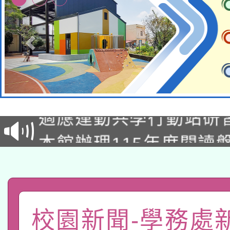
本校115學年度第2次
適應運動共學行動站研
招甄選結果公告(無人
本館辦理115年度閱讀
招)
科技賦能─人工智慧(AI
暨閱讀推動專業研習
A3數位素養講師名單
礎課程
「數位內容與教學軟體線
校園新聞-學務處