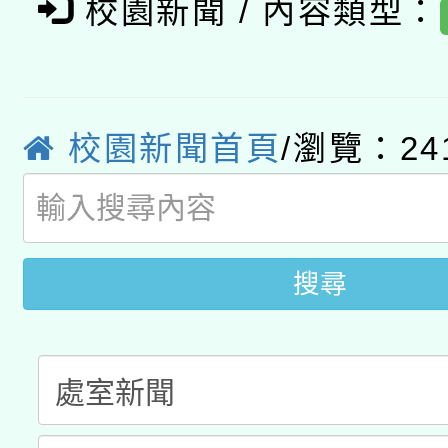
校園新聞 / 內容類型：
「數位內容與教學軟體線
有關大陸委員會函釋公
pilot」
轉知經濟部水利署委託
薪期間赴陸應申請許可
校園新聞首頁
/瀏覽：24
115年8月22日(星期六)
業技術研究院辦理「11
2026年桃園地景藝術
桃園市孔廟祈福系列活
用水績優單位及節水達
開 智慧啟航」
動」
搜尋