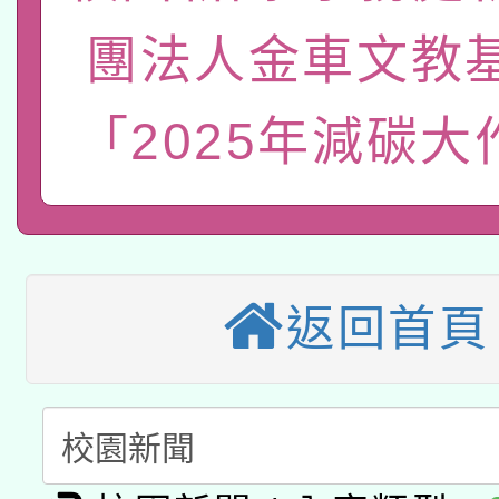
有關大陸委員會函釋公
pilot」
團法人金車文教
轉知經濟部水利署委託
薪期間赴陸應申請許可
115年8月22日(星期六)
「2025年減碳大
業技術研究院辦理「11
2026年桃園地景藝術
桃園市孔廟祈福系列活
用水績優單位及節水達
本校115學年度第2次
開 智慧啟航」
動」
適應運動共學行動站研
招甄選結果公告(無人
返回首頁
本館辦理115年度閱讀
招)
科技賦能─人工智慧(AI
暨閱讀推動專業研習
A3數位素養講師名單
礎課程