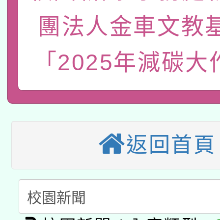
有關大陸委員會函釋公
pilot」
團法人金車文教
轉知經濟部水利署委託
薪期間赴陸應申請許可
115年8月22日(星期六)
「2025年減碳大
業技術研究院辦理「11
2026年桃園地景藝術
桃園市孔廟祈福系列活
用水績優單位及節水達
本校115學年度第2次
開 智慧啟航」
動」
適應運動共學行動站研
招甄選結果公告(無人
返回首頁
本館辦理115年度閱讀
招)
科技賦能─人工智慧(AI
暨閱讀推動專業研習
A3數位素養講師名單
礎課程