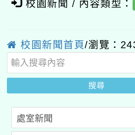
校園新聞 / 內容類型：
「數位內容與教學軟體線
有關大陸委員會函釋公
pilot」
轉知經濟部水利署委託
薪期間赴陸應申請許可
校園新聞首頁
/瀏覽：24
115年8月22日(星期六)
業技術研究院辦理「11
2026年桃園地景藝術
桃園市孔廟祈福系列活
用水績優單位及節水達
開 智慧啟航」
動」
搜尋