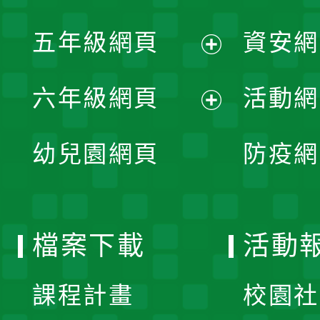
開
展
單
五年級網頁
資安網
選
開
展
單
六年級網頁
活動網
選
開
展
單
幼兒園網頁
防疫網
選
開
單
選
檔案下載
活動
單
課程計畫
校園社