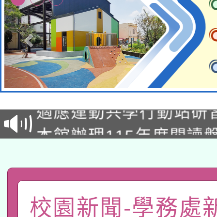
本校115學年度第2次
適應運動共學行動站研
招甄選結果公告(無人
本館辦理115年度閱讀
招)
科技賦能─人工智慧(AI
暨閱讀推動專業研習
A3數位素養講師名單
礎課程
「數位內容與教學軟體線
校園新聞-學務處