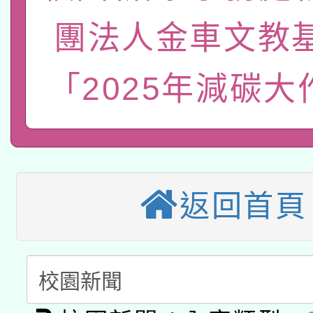
函轉國立臺灣師範大學
新北市政府教育局辦理「
族教育國際趨勢與發展
團法人金車文教
業成長研習」實施計畫
轉知有關國立成功大學
族語言臺北學習中心11
師專業成長研習實施計
「2025年減碳大
教育部國民及學前教育署「
文教學共融平台-教案
「族語學習班」招生簡章
方素養工作坊新北場」
轉知經濟部水利署委託
年度COVID-19疫苗
件」活動簡章
115年8月22日(星期六)
業技術研究院辦理「11
接種對象擴大為「滿6
2026年桃園地景藝術
返回首頁
桃園市孔廟祈福系列活
用水績優單位及節水達
接種之民眾」措施，延長
「2026桃園藝術巡演
開 智慧啟航」
動」
月28日止
轉知教育部國民及學前
關事宜
函轉國家教育研究院中心
國立臺灣師範大學辦理「1