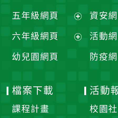
開
展
單
五年級網頁
資安網
選
開
展
單
六年級網頁
活動網
選
開
展
單
幼兒園網頁
防疫網
選
開
單
選
檔案下載
活動
單
課程計畫
校園社