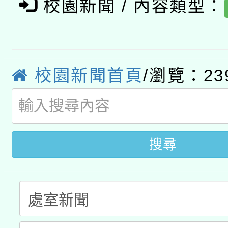
校園新聞 / 內容類型：
轉知教育部國民及學前
原住民族教育政策研討
年度健康促進學校輔導
函轉國立臺灣師範大學
新北市政府教育局辦理「
族教育國際趨勢與發展
業成長研習」實施計畫
轉知有關國立成功大學
族語言臺北學習中心11
師專業成長研習實施計
校園新聞首頁
/瀏覽：23
教育部國民及學前教育署「
文教學共融平台-教案
「族語學習班」招生簡章
方素養工作坊新北場」
年度COVID-19疫苗
件」活動簡章
搜尋
接種對象擴大為「滿6
接種之民眾」措施，延長
月28日止