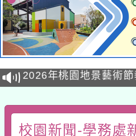
轉知經濟部水利署委託
115年8月22日(星期六)
業技術研究院辦理「11
2026年桃園地景藝術
桃園市孔廟祈福系列活
用水績優單位及節水達
「2026桃園藝術巡演
開 智慧啟航」
動」
轉知教育部國民及學前
關事宜
函轉國家教育研究院中心
國立臺灣師範大學辦理「1
校園新聞-學務處
轉知教育部國民及學前
原住民族教育政策研討
年度健康促進學校輔導