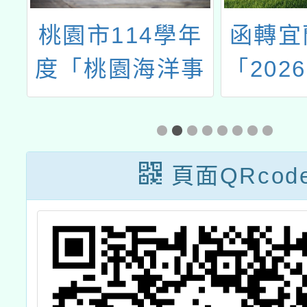
日
桃園市114學年
函轉宜
日
度「桃園海洋事
「202
－創意短片徵選
博覽
辦
活動」
表、參
林
辦法及
頁面QRcod