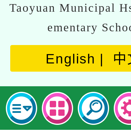
Taoyuan Municipal Hs
ementary Scho
English
中