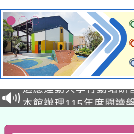
本校115學年度第2次
適應運動共學行動站研
招甄選結果公告(無人
本館辦理115年度閱讀
招)
科技賦能─人工智慧(AI
暨閱讀推動專業研習
A3數位素養講師名單
礎課程