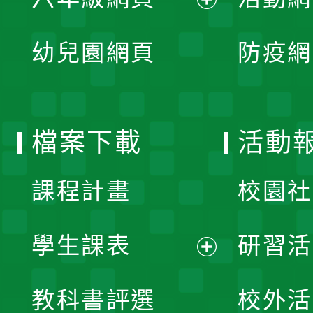
選
開
展
單
幼兒園網頁
防疫網
選
開
單
選
檔案下載
活動
單
課程計畫
校園社
學生課表
研習活
展
教科書評選
校外活