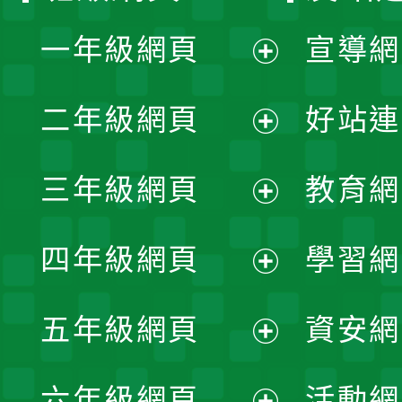
一年級網頁
宣導網
展
二年級網頁
好站連
開
展
三年級網頁
教育網
選
開
展
單
四年級網頁
學習網
選
開
展
單
五年級網頁
資安網
選
開
展
單
六年級網頁
活動網