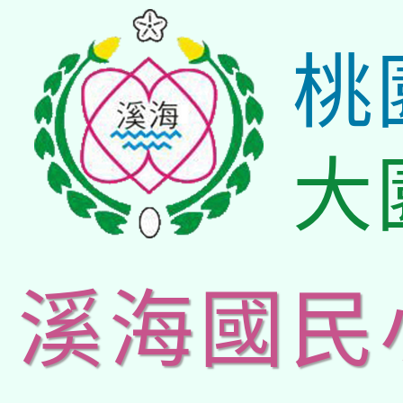
桃
大
溪海國民