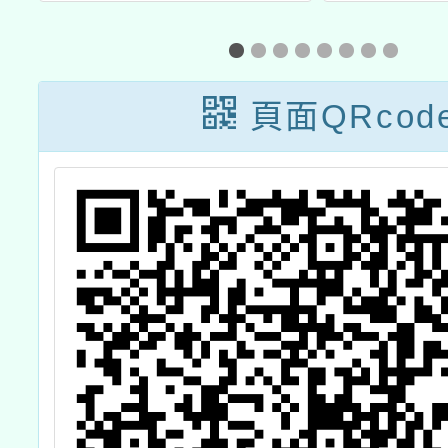
送「點亮桃園 點
長盃
」
亮海洋 從校園減
塑邁向淨零綠生
頁面QRcod
活」115學年度
實施計畫書