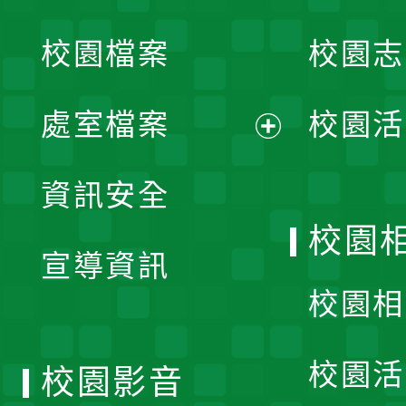
開
校園檔案
校園志
選
單
處室檔案
校園活
展
資訊安全
開
校園
宣導資訊
選
校園相
單
校園活
校園影音