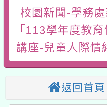
「數位內容與教學軟體線
校園新聞-學務處
有關大陸委員會函釋公
pilot」
「113學年度教
轉知經濟部水利署委託
薪期間赴陸應申請許可
115年8月22日(星期六)
業技術研究院辦理「11
講座-兒童人際情
2026年桃園地景藝術
桃園市孔廟祈福系列活
用水績優單位及節水達
本校115學年度第2次
開 智慧啟航」
動」
適應運動共學行動站研
招甄選結果公告(無人
返回首頁
本館辦理115年度閱讀
招)
科技賦能─人工智慧(AI
暨閱讀推動專業研習