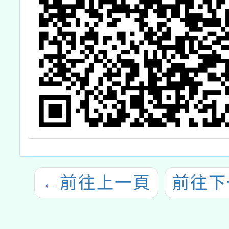
←
前往上一頁
前往下