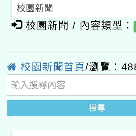
A3數位素養講師名單
礎課程
校園新聞 / 內容類型：
「數位內容與教學軟體線
有關大陸委員會函釋公
pilot」
轉知經濟部水利署委託
薪期間赴陸應申請許可
校園新聞首頁
/瀏覽：48
115年8月22日(星期六)
業技術研究院辦理「11
2026年桃園地景藝術
桃園市孔廟祈福系列活
用水績優單位及節水達
開 智慧啟航」
動」
搜尋