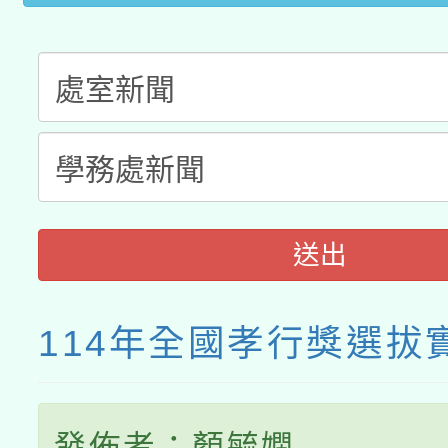
送出
114年全國孝行獎選拔
發佈者：顏毓嫻