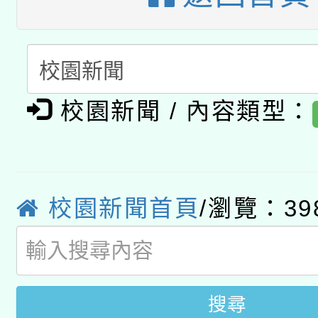
A3數位素養講師名單
礎課程
「數位內容與教學軟體線
有關大陸委員會函釋公
pilot」
校園新聞 / 內容類型：
轉知經濟部水利署委託
薪期間赴陸應申請許可
115年8月22日(星期六)
業技術研究院辦理「11
2026年桃園地景藝術
校園新聞首頁
/瀏覽：39
桃園市孔廟祈福系列活
用水績優單位及節水達
開 智慧啟航」
動」
搜尋