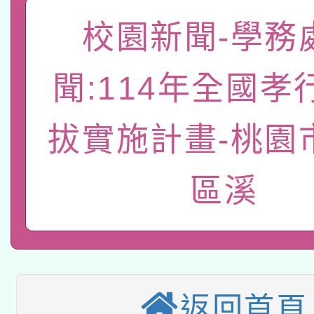
「數位內容與教學軟體線
校園新聞-學務
有關大陸委員會函釋公
pilot」
聞:114年全國孝
轉知經濟部水利署委託
薪期間赴陸應申請許可
115年8月22日(星期六)
拔實施計畫-桃園
業技術研究院辦理「11
2026年桃園地景藝術
桃園市孔廟祈福系列活
用水績優單位及節水達
區溪
本校115學年度第2次
開 智慧啟航」
動」
適應運動共學行動站研
招甄選結果公告(無人
本館辦理115年度閱讀
招)
返回首頁
科技賦能─人工智慧(AI
暨閱讀推動專業研習