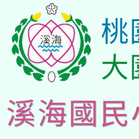
桃
大
溪海國民