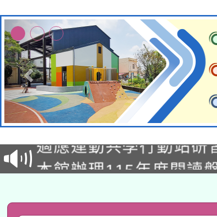
本校115學年度第2次
適應運動共學行動站研
招甄選結果公告(無人
本館辦理115年度閱讀
招)
科技賦能─人工智慧(AI
暨閱讀推動專業研習
A3數位素養講師名單
礎課程