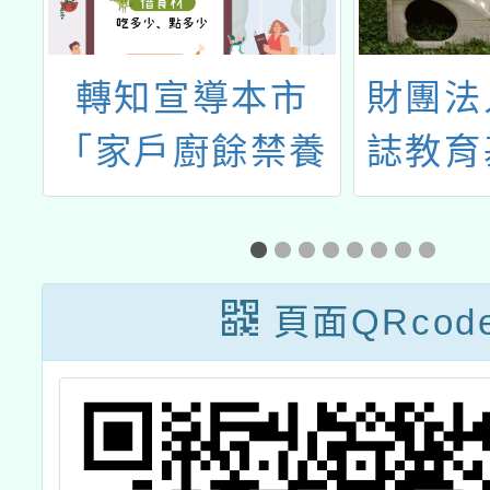
一
轉知宣導本市
財團法
活
「家戶廚餘禁養
誌教育
烈
豬隻」政令及
《天下
間
「廚餘全回收」
於113
政策
月期
頁面QRcod
「202
創意教
上研習