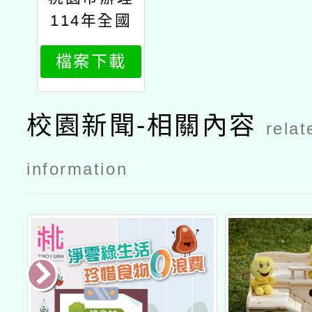
114年全國
孝行獎選拔
檔案下載
實施計畫
校園新聞-相關內容
relat
information