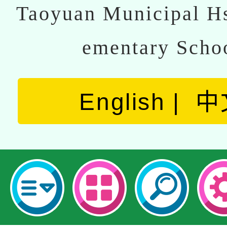
Taoyuan Municipal Hs
ementary Scho
English
中