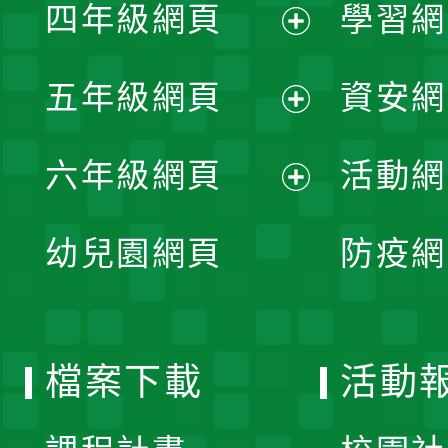
單
四年級網頁
學習網
選
開
展
單
五年級網頁
資安網
選
開
展
單
六年級網頁
活動網
選
開
展
單
幼兒園網頁
防疫網
選
開
單
選
檔案下載
活動
單