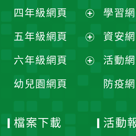
展
單
四年級網頁
學習網
選
開
展
單
五年級網頁
資安網
選
開
展
單
六年級網頁
活動網
選
開
展
單
幼兒園網頁
防疫網
選
開
單
選
檔案下載
活動
單