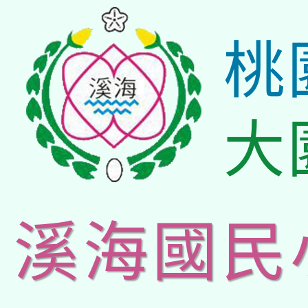
桃
大
溪海國民