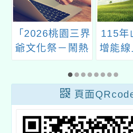
界
115年山域嚮導
桃園市
熱
增能線上系列講
境知
比
座
1
頁面QRcod