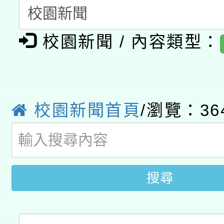
A3數位素養講師名單
礎課程
「數位內容與教學軟體線
校園新聞 / 內容類型：
有關大陸委員會函釋公
pilot」
轉知經濟部水利署委託
薪期間赴陸應申請許可
115年8月22日(星期六)
校園新聞首頁
/瀏覽：36
業技術研究院辦理「11
2026年桃園地景藝術
桃園市孔廟祈福系列活
用水績優單位及節水達
開 智慧啟航」
動」
搜尋