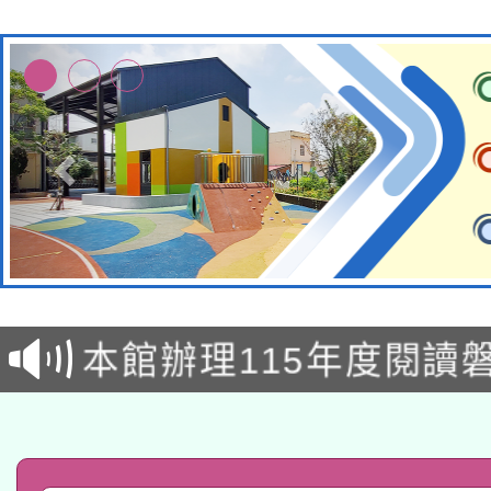
本校115學年度第2次
適應運動共學行動站研
招甄選結果公告(無人
本館辦理115年度閱讀
招)
科技賦能─人工智慧(AI
暨閱讀推動專業研習
A3數位素養講師名單
礎課程