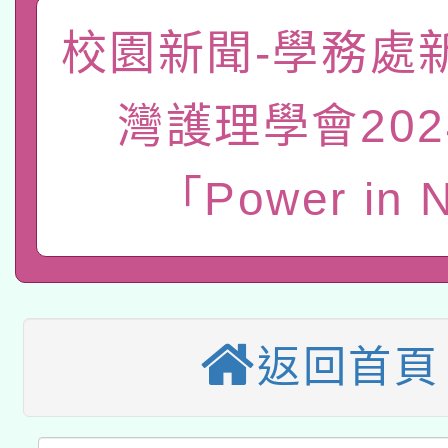
「數位內容與教學軟體線
校園新聞-學務處
有關大陸委員會函釋公
pilot」
轉知經濟部水利署委託
灣護理學會202
薪期間赴陸應申請許可
115年8月22日(星期六)
業技術研究院辦理「11
「Power in 
2026年桃園地景藝術
桃園市孔廟祈福系列活
用水績優單位及節水達
本校115學年度第2次
開 智慧啟航」
動」
適應運動共學行動站研
招甄選結果公告(無人
返回首頁
本館辦理115年度閱讀
招)
科技賦能─人工智慧(AI
暨閱讀推動專業研習