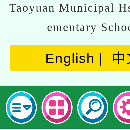
Taoyuan Municipal Hs
ementary Scho
English
中