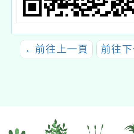
←
前往上一頁
前往下