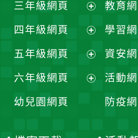
三年級網頁
教育網
選
開
展
單
四年級網頁
學習網
選
開
展
單
五年級網頁
資安網
選
開
展
單
六年級網頁
活動網
選
開
展
單
幼兒園網頁
防疫網
選
開
單
選