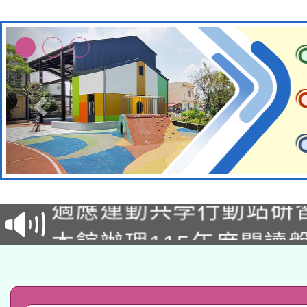
本校115學年度第2次
適應運動共學行動站研
招甄選結果公告(無人
本館辦理115年度閱讀
招)
科技賦能─人工智慧(AI
暨閱讀推動專業研習
A3數位素養講師名單