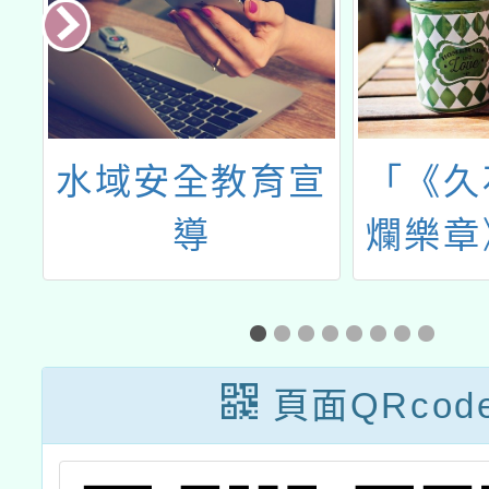
三
水域安全教育宣
「《久
動
導
爛樂章
份
樂會」
（E
頁面QRcod