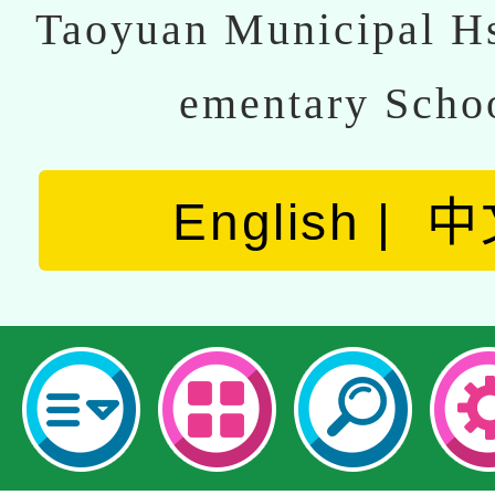
Taoyuan Municipal Hs
ementary Scho
English
中