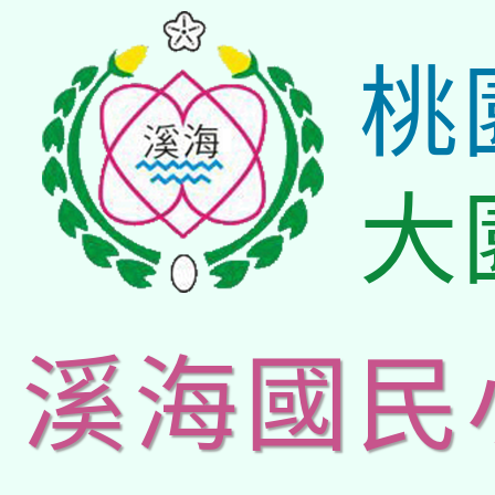
桃
大
溪海國民