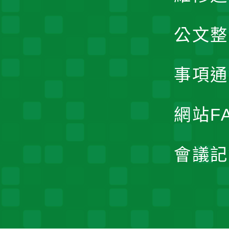
公文整
事項通
網站F
會議記