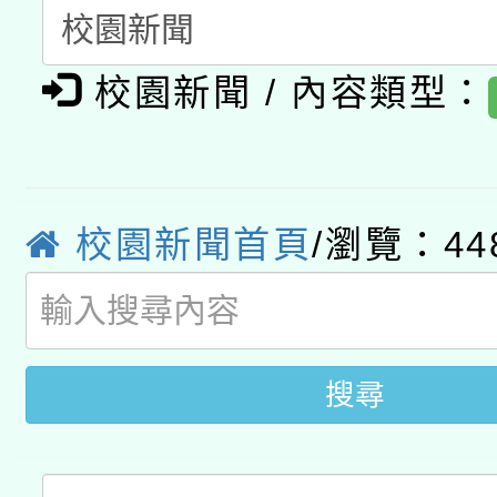
暨閱讀推動專業研習
A3數位素養講師名單
礎課程
校園新聞 / 內容類型：
「數位內容與教學軟體線
有關大陸委員會函釋公
pilot」
轉知經濟部水利署委託
薪期間赴陸應申請許可
校園新聞首頁
/瀏覽：44
115年8月22日(星期六)
業技術研究院辦理「11
2026年桃園地景藝術
桃園市孔廟祈福系列活
用水績優單位及節水達
搜尋
開 智慧啟航」
動」