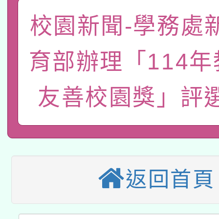
礎課程
校園新聞-學務處
「數位內容與教學軟體線
有關大陸委員會函釋公
pilot」
育部辦理「114
轉知經濟部水利署委託
薪期間赴陸應申請許可
友善校園獎」評
115年8月22日(星期六)
業技術研究院辦理「11
2026年桃園地景藝術
桃園市孔廟祈福系列活
用水績優單位及節水達
本校115學年度第2次
開 智慧啟航」
動」
適應運動共學行動站研
招甄選結果公告(無人
返回首頁
本館辦理115年度閱讀
招)
科技賦能─人工智慧(AI