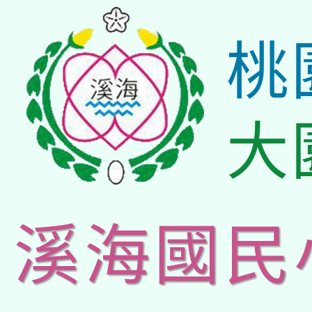
桃
大
溪海國民