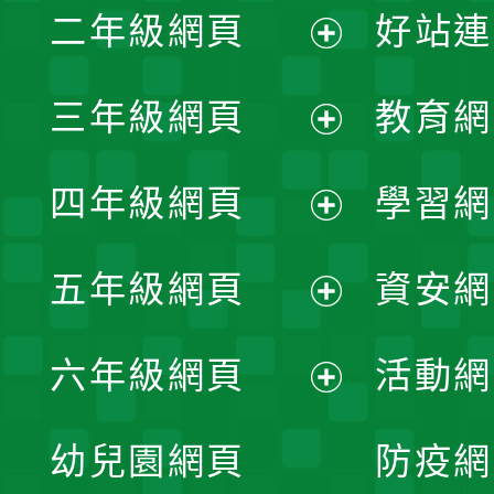
二年級網頁
好站連
開
展
三年級網頁
教育網
選
開
展
單
四年級網頁
學習網
選
開
展
單
五年級網頁
資安網
選
開
展
單
六年級網頁
活動網
選
開
展
單
幼兒園網頁
防疫網
選
開