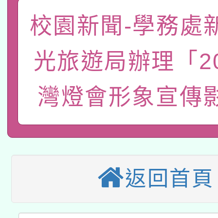
有關大陸委員會函釋公
pilot」
校園新聞-學務處
轉知經濟部水利署委託
薪期間赴陸應申請許可
光旅遊局辦理「20
115年8月22日(星期六)
業技術研究院辦理「11
2026年桃園地景藝術
桃園市孔廟祈福系列活
用水績優單位及節水達
灣燈會形象宣傳
「2026桃園藝術巡演
開 智慧啟航」
動」
適應運動共學行動站研
關事宜
本館辦理115年度閱讀
返回首頁
科技賦能─人工智慧(AI
暨閱讀推動專業研習
A3數位素養講師名單
礎課程