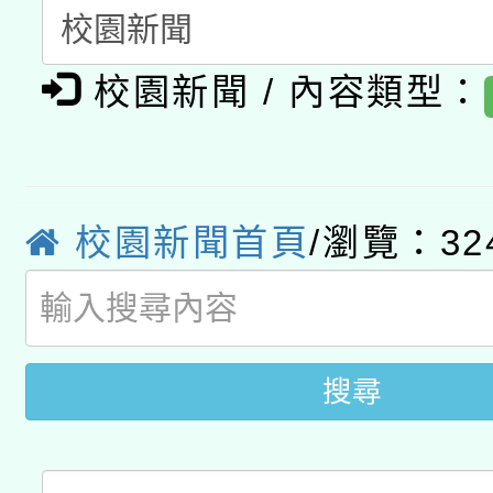
「數位內容與教學軟體線
有關大陸委員會函釋公
校園新聞 / 內容類型：
pilot」
轉知經濟部水利署委託
薪期間赴陸應申請許可
115年8月22日(星期六)
業技術研究院辦理「11
校園新聞首頁
/瀏覽：32
2026年桃園地景藝術
桃園市孔廟祈福系列活
用水績優單位及節水達
「2026桃園藝術巡演
開 智慧啟航」
動」
關事宜
搜尋