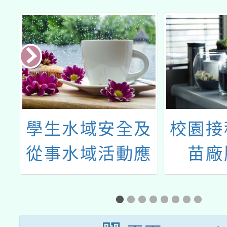
域安全及
校園接種流感疫
域活動應
苗廠牌公告
意措施