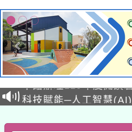
適應運動共學行動站研
本館辦理115年度閱讀
科技賦能─人工智慧(AI
暨閱讀推動專業研習
A3數位素養講師名單
礎課程
「數位內容與教學軟體線