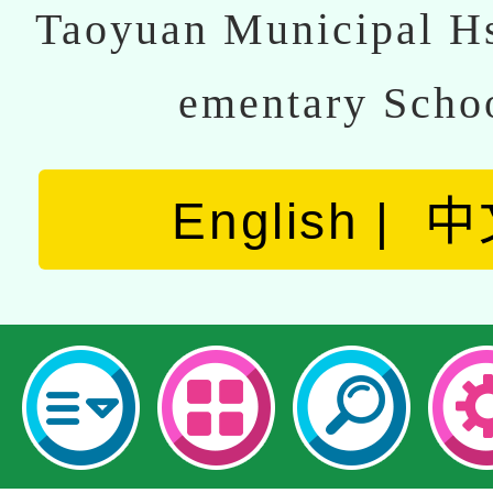
Taoyuan Municipal Hs
ementary Scho
English
中