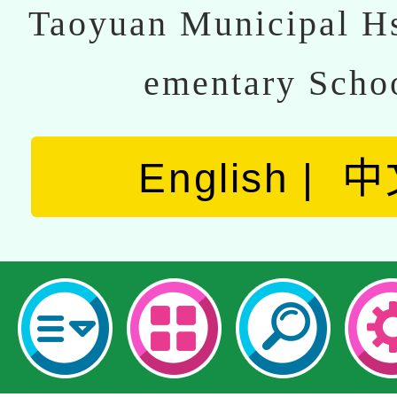
Taoyuan Municipal Hs
ementary Scho
English
中