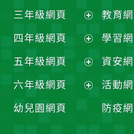
展
三年級網頁
教育網
選
開
展
單
四年級網頁
學習網
選
開
展
單
五年級網頁
資安網
選
開
展
單
六年級網頁
活動網
選
開
展
單
幼兒園網頁
防疫網
選
開
單
選