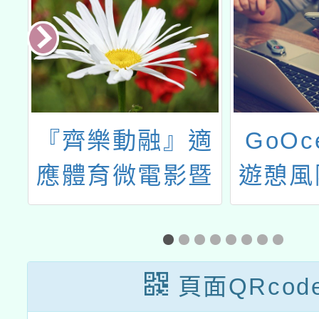
員
『齊樂動融』適
GoOc
立
應體育微電影暨
遊憩風
環
攝影競賽拍攝培
於
訓工作坊
日
頁面QRcod