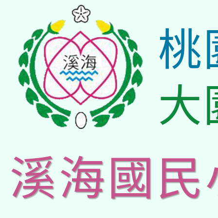
桃
大
溪海國民