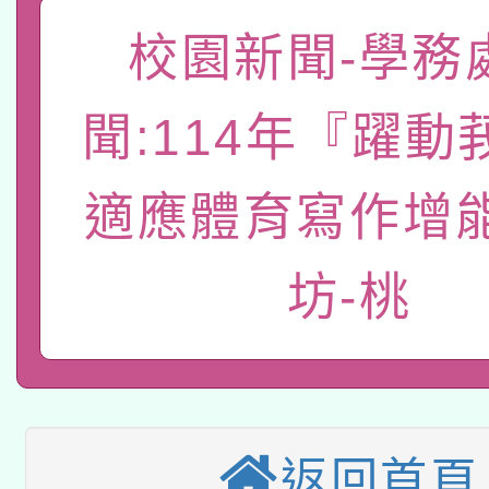
「數位內容與教學軟體線
校園新聞-學務
有關大陸委員會函釋公
pilot」
聞:114年『躍動
轉知經濟部水利署委託
薪期間赴陸應申請許可
115年8月22日(星期六)
業技術研究院辦理「11
適應體育寫作增
2026年桃園地景藝術
桃園市孔廟祈福系列活
用水績優單位及節水達
坊-桃
本校115學年度第2次
開 智慧啟航」
動」
適應運動共學行動站研
招甄選結果公告(無人
本館辦理115年度閱讀
招)
返回首頁
科技賦能─人工智慧(AI
暨閱讀推動專業研習