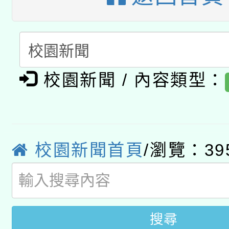
A3數位素養講師名單
礎課程
「數位內容與教學軟體線
有關大陸委員會函釋公
pilot」
校園新聞 / 內容類型：
轉知經濟部水利署委託
薪期間赴陸應申請許可
115年8月22日(星期六)
業技術研究院辦理「11
2026年桃園地景藝術
桃園市孔廟祈福系列活
校園新聞首頁
/瀏覽：39
用水績優單位及節水達
開 智慧啟航」
動」
搜尋