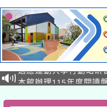
本校115學年度第2次
適應運動共學行動站研
招甄選結果公告(無人
本館辦理115年度閱讀
招)
科技賦能─人工智慧(AI
暨閱讀推動專業研習
A3數位素養講師名單
礎課程