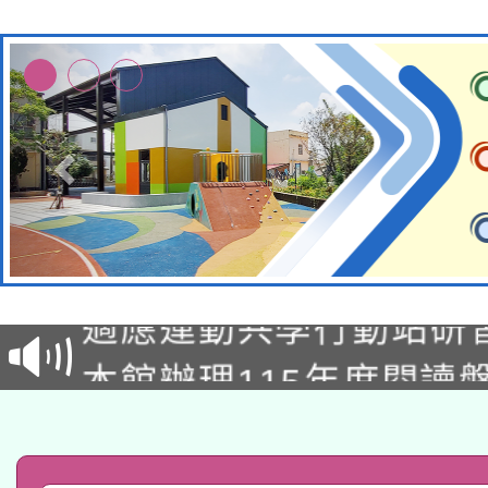
本校115學年度第2次
適應運動共學行動站研
招甄選結果公告(無人
本館辦理115年度閱讀
招)
科技賦能─人工智慧(AI
暨閱讀推動專業研習
A3數位素養講師名單
礎課程